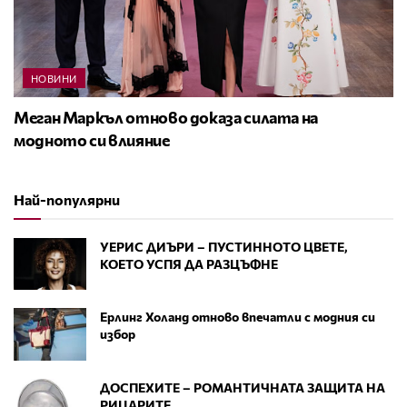
НОВИНИ
Меган Маркъл отново доказа силата на
модното си влияние
Най-популярни
УЕРИС ДИЪРИ – ПУСТИННОТО ЦВЕТЕ,
КОЕТО УСПЯ ДА РАЗЦЪФНЕ
Ерлинг Холанд отново впечатли с модния си
избор
ДОСПЕХИТЕ – РОМАНТИЧНАТА ЗАЩИТА НА
РИЦАРИТЕ