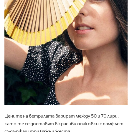
Цените на ветрилата варират между 50 и 70 лири,
като те се доставят в красиви опаковки с памфлет
съдържащ три важни жеста.