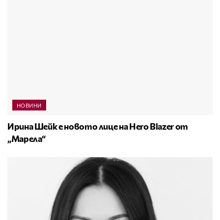
НОВИНИ
Ирина Шейк е новото лице на Hero Blazer от
„Марела“