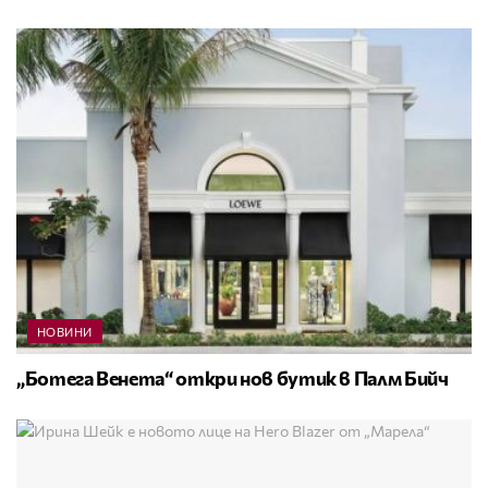
НОВИНИ
„Ботега Венета“ откри нов бутик в Палм Бийч