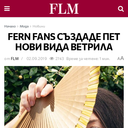
Начало
Мода
Новини
FERN FANS СЪЗДАДЕ ПЕТ
НОВИ ВИДА ВЕТРИЛА
A
от
FLM
02.09.2019
2743
Време за четене: 1 мин.
A