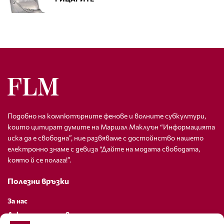
Подобно на компютърните фенове и волните субкултури,
които цитират думите на Маршал Маклуън “Информацията
иска да е свободна”, ние развяваме с достойнство нашето
електронно знаме с девиза “Дайте на модата свободата,
която й се полага!”.
Полезни връзки
За нас
Декларация за поверителност