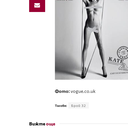
Фото:
vogue.co.uk
Тагове:
Брой 32
Вижте
още