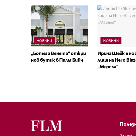
НОВИНИ
НОВИНИ
„Ботега Венета“ откри
Ирина Шейк е н
нов бутик в Палм Бийч
лице на Hero Bla
„Марела“
Полезн
За нас