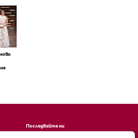
ново
ние
Последвайте ни