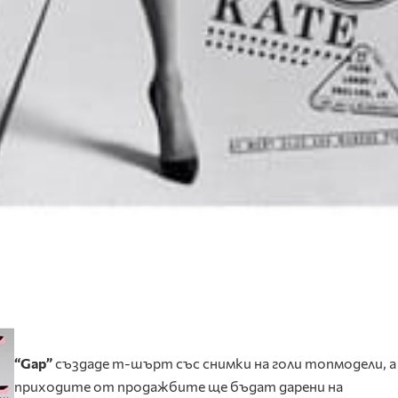
“Gap”
създаде т-шърт със снимки на голи топмодели, а
приходите от продажбите ще бъдат дарени на