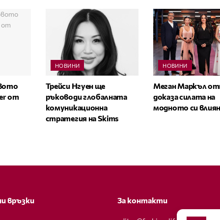
НОВИНИ
НОВИНИ
овото
Трейси Нгуен ще
Меган Маркъл от
zer от
ръководи глобалната
доказа силата на
комуникационна
модното си влия
стратегия на Skims
и връзки
За контакти