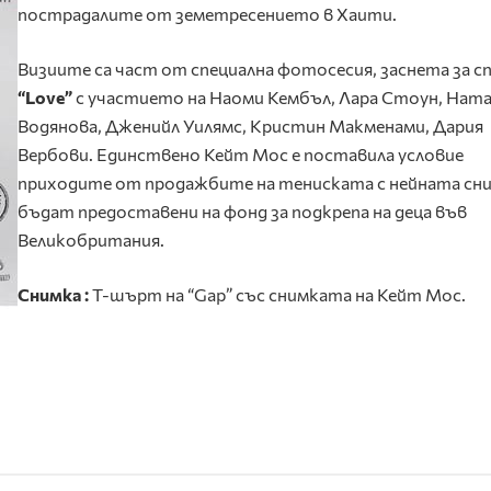
пострадалите от земетресението в Хаити.
Визиите са част от специална фотосесия, заснета за сп
“Love”
с участието на Наоми Кембъл, Лара Стоун, Нат
Водянова, Дженийл Уилямс, Кристин Макменами, Дария
Вербови. Единствено Кейт Мос е поставила условие
приходите от продажбите на тениската с нейната сни
бъдат предоставени на фонд за подкрепа на деца във
Великобритания.
Снимка :
Т-шърт на “Gap” със снимката на Кейт Мос.