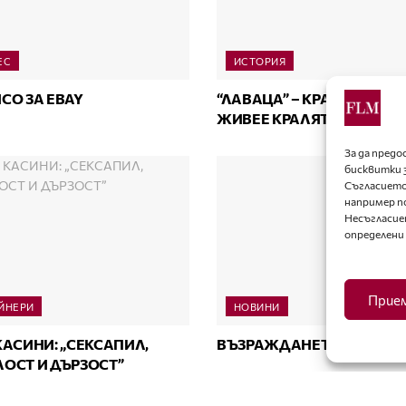
ЕС
ИСТОРИЯ
СО ЗА EBAY
“ЛАВАЦА” – КРАЛЯТ УМРЯ,
ЖИВЕЕ КРАЛЯТ!
За да пред
бисквитки 
Съгласието
например п
Несъгласие
определени
Прие
ЙНЕРИ
НОВИНИ
КАСИНИ: „СЕКСАПИЛ,
ВЪЗРАЖДАНЕТО НА “VER
ОСТ И ДЪРЗОСТ”