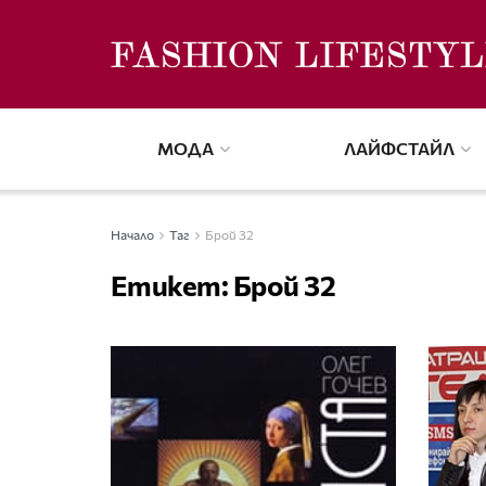
МОДА
ЛАЙФСТАЙЛ
Начало
Таг
Брой 32
Етикет:
Брой 32