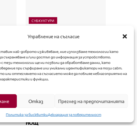
СУБКУЛТУРИ
 ДА
ПОЙ СУБКУЛТУРАТА – МАГИЯТА
Управление на съгласие
НА ОГНЕНИЯ ТАНЦ
оставим най-доброто изживяване, ние използваме технологии като
за съхраняване и/или достъп до информация за устройството.
 с тези технологии ще ни позволи да обработваме данни, като
оведение при сърфиране или уникални идентификатори на този сайт.
то или оттеглянето на съгласието може да повлияе неблагоприятно на
 характеристики и функции.
мане
Отказ
Преглед на предпочитанията
СЕМЕЙСТВО
Политика за бисквитки
Декларация за поверителност
SUS”
ЖЕНИТЕ И СЕКСЪТ ЗА ЕДНА
НОЩ