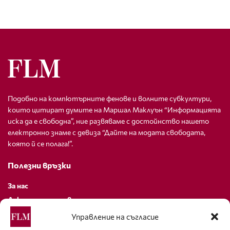
Подобно на компютърните фенове и волните субкултури,
които цитират думите на Маршал Маклуън “Информацията
иска да е свободна”, ние развяваме с достойнство нашето
електронно знаме с девиза “Дайте на модата свободата,
която й се полага!”.
Полезни връзки
За нас
Декларация за поверителност
Политика за бисквитки
Управление на съгласие