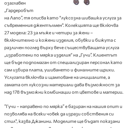
озаглавен
„Гардеробът
на Лапо”, тя описва като "луксозна шивашка услуга за
съвременния джентълмен". Колекцията ще включва
27 модела: 23 за мъже и четири за жени –
включително и кожени изделия, обувки и бижута с
различен поглед върху вече съществуващата услуга
„изработени по мярка изделия“ на „Гучи”. Клиентът
ще бъде подпомаган от специализиран персонал като
сам избира плата, ушиването и финалните щрихи.
Услугата включва и щамповане на инициалите, а
гамата от луксозни материали дава възможност за
над 178 възможни комбинации от цветове и материи.
”Гучи – направено по мярка” е базиран на нашия опит и
позволява на всеки човек да изрази собствения си
стил", казва Джанини. Моделите ще бъдат показани