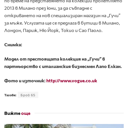
по време на представянето на колекции пролет/лято
2013 в Милано през юни, за да съвпадне с
откриването на нов специализиран магазин на „Гучи”
за мъже. Услугата ще се предлага в бутици в Милано,
Лондон, Париж, Ню Йорк, Токио и Сао Паоло.
Снимка:
Модел от престоящата колекция на „Гучи” в
партньорство с италианския бизнесмен Лапо Елкан.
Фото и източник:
http://www.vogue.co.uk
Тагове:
Брой 65
Вижте
още