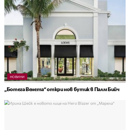
НОВИНИ
„Ботега Венета“ откри нов бутик в Палм Бийч