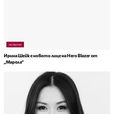
НОВИНИ
Ирина Шейк е новото лице на Hero Blazer от
„Марела“