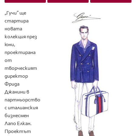
„Гучи” ще
стартира
новата
колекция през
юни,
проектирана
от
творческият
директор
Фрида
Джанини в
партньорство
с италианския
бизнесмен
Лапо Елкан.
Проектът