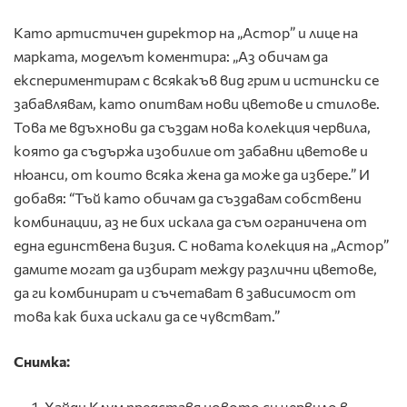
Като артистичен директор на „Астор” и лице на
марката, моделът коментира: „Аз обичам да
експериментирам с всякакъв вид грим и истински се
забавлявам, като опитвам нови цветове и стилове.
Това ме вдъхнови да създам нова колекция червила,
която да съдържа изобилие от забавни цветове и
нюанси, от които всяка жена да може да избере.” И
добавя: “Тъй като обичам да създавам собствени
комбинации, аз не бих искала да съм ограничена от
една единствена визия. С новата колекция на „Астор”
дамите могат да избират между различни цветове,
да ги комбинират и съчетават в зависимост от
това как биха искали да се чувстват.”
Снимка:
Хайди Клум представя новото си червило в