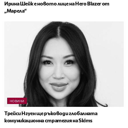
Ирина Шейк е новото лице на Hero Blazer от
„Марела“
НОВИНИ
Трейси Нгуен ще ръководи глобалната
комуникационна стратегия на Skims