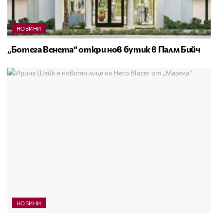
НОВИНИ
„Ботега Венета“ откри нов бутик в Палм Бийч
НОВИНИ