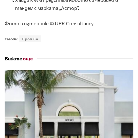
тандем с марката „Астор”.
Фото и източник: © UPR Consultancy
Тагове:
Брой 64
Вижте
още