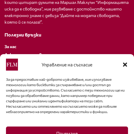
които цитират думите на Маршал Маклуън “Информацията
иска да е свободна”, ние развяваме с достойнство нашето
електронно знаме с девиза “Дайте на модата свободата,
която й се полага!”.
Полезни връзки
За нас
Декларация за поверителност
Политика за бисквитки
Управление на съгласие
За контакти
За да предоставим най-доброто изживяване, ние използваме
технологии като бисквитки за съхраняване и/или достъп до
editor@fashion-lifestyle.net
информация за устройството. Съгласието с тези технологии ще ни
позволи да обработваме данни, като например поведение при
+359 88 227 33 47
сърфиране или уникални идентификатори на този сайт.
Несъгласието или оттеглянето на съгласието може да повлияе
неблагоприятно на определени характеристики и функции.
Последвайте ни
Facebook
Приемане