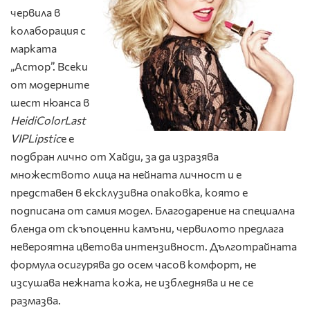
червила в
колаборация с
марката
„Астор”. Всеки
от модерните
шест нюанса в
Heidi
Color
Last
VIP
Lipstic
е е
подбран лично от Хайди, за да изразява
множеството лица на нейната личност и е
представен в ексклузивна опаковка, която е
подписана от самия модел. Благодарение на специална
бленда от скъпоценни камъни, червилото предлага
невероятна цветова интензивност. Дълготрайната
формула осигурява до осем часов комфорт, не
изсушава нежната кожа, не избледнява и не се
размазва.