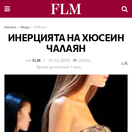
Начало
Мода
Новини
ИНЕРЦИЯТА НА ХЮСЕИН
ЧАЛАЯН
от
FLM
03.02.2009
28034
A
A
Време за четене: 1 мин.