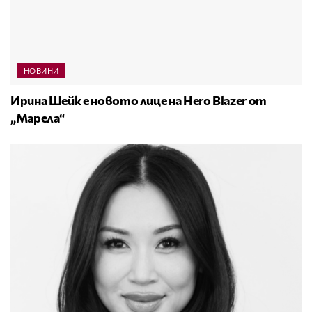
НОВИНИ
Ирина Шейк е новото лице на Hero Blazer от
„Марела“