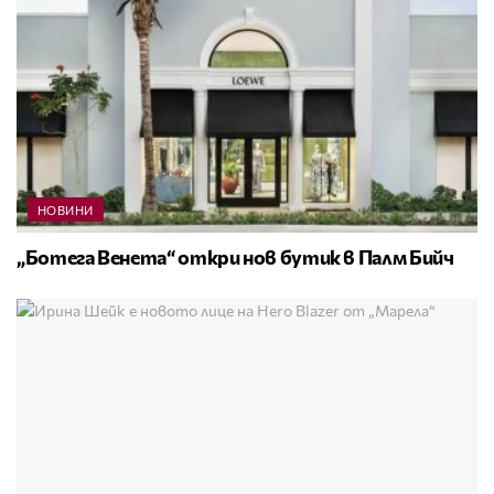
НОВИНИ
„Ботега Венета“ откри нов бутик в Палм Бийч