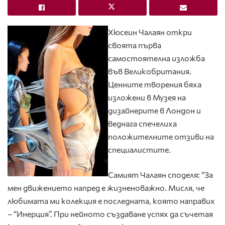
Хюсеин Чалаян откри
своята първа
самостоятелна изложба
във Великобритания.
Ценните творения бяха
изложени в Музея на
дизайнерите в Лондон и
веднага спечелиха
положителните отзиви на
специалистите.
Самият Чалаян споделя: “За
мен движението напред е жизненоважно. Мисля, че
любимата ми колекция е последната, която направих
– “Инерция”. При нейното създаване успях да съчетая