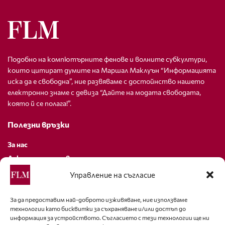
Подобно на компютърните фенове и волните субкултури,
които цитират думите на Маршал Маклуън “Информацията
иска да е свободна”, ние развяваме с достойнство нашето
електронно знаме с девиза “Дайте на модата свободата,
която й се полага!”.
Полезни връзки
За нас
Декларация за поверителност
Политика за бисквитки
Управление на съгласие
За контакти
За да предоставим най-доброто изживяване, ние използваме
технологии като бисквитки за съхраняване и/или достъп до
editor@fashion-lifestyle.net
информация за устройството. Съгласието с тези технологии ще ни