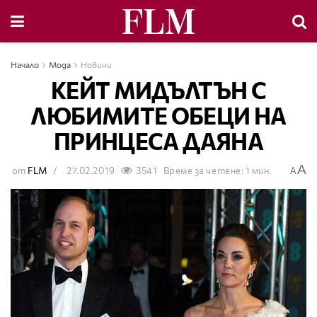
Начало
Мода
Новини
КЕЙТ МИДЪЛТЪН С
ЛЮБИМИТЕ ОБЕЦИ НА
ПРИНЦЕСА ДАЯНА
A
от
FLM
27.02.2019
3541
Време за четене: 1 мин.
A