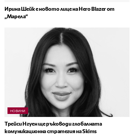
Ирина Шейк е новото лице на Hero Blazer от
„Марела“
НОВИНИ
Трейси Нгуен ще ръководи глобалната
комуникационна стратегия на Skims