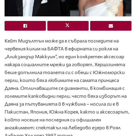
Кейт Мидълтън може да е събрала погледите на
червения килим на БАФТА в ефирната си рокля на
„Аликзандър Маккуин“, но един конкретен аксесоар
накара социалните мрежи да говорят. Херцогинята
беше допълнила тоалета си с обеци с Южноморски
перли, които бяха любимите на самата принцеса
Даяна. Отличаващите се диаманти, в комбинация с
големите капковидни перли, често бяха изборът на
Даяна за пътуванията й в чужбина – носила ги е в
Пакистан, Япония, Южна Корея, както и аксесоарът,
който носеше на последния си официален
ангажимент: спектакъл на Лебедово езеро в Роял
Албърт Хол през 1997 година.