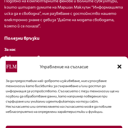
Подобно на компютърните фенове и волните субкултури,
които цитират думите на Маршал Маклуън “Информацията
иска да е свободна”, ние развяваме с достойнство нашето
електронно знаме с девиза “Дайте на модата свободата,
която й се полага!”.
Полезни връзки
За нас
Декларация за поверителност
Политика за бисквитки
Управление на съгласие
За контакти
За да предоставим най-доброто изживяване, ние използваме
технологии като бисквитки за съхраняване и/или достъп до
editor@fashion-lifestyle.net
информация за устройството. Съгласието с тези технологии ще ни
позволи да обработваме данни, като например поведение при
+359 88 227 33 47
сърфиране или уникални идентификатори на този сайт.
Несъгласието или оттеглянето на съгласието може да повлияе
неблагоприятно на определени характеристики и функции.
Последвайте ни
Facebook