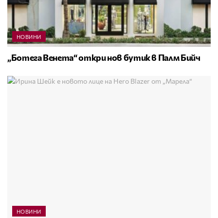
НОВИНИ
„Ботега Венета“ откри нов бутик в Палм Бийч
НОВИНИ