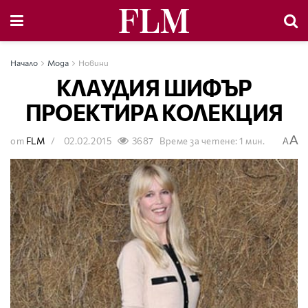
Начало
Мода
Новини
КЛАУДИЯ ШИФЪР
ПРОЕКТИРА КОЛЕКЦИЯ
A
от
FLM
02.02.2015
3687
Време за четене: 1 мин.
A