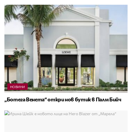
НОВИНИ
„Ботега Венета“ откри нов бутик в Палм Бийч