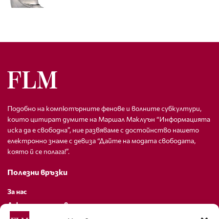
Подобно на компютърните фенове и волните субкултури,
които цитират думите на Маршал Маклуън “Информацията
иска да е свободна”, ние развяваме с достойнство нашето
електронно знаме с девиза “Дайте на модата свободата,
която й се полага!”.
Полезни връзки
За нас
Декларация за поверителност
Политика за бисквитки