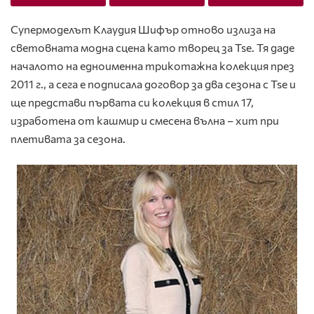
Супермоделът Клаудия Шифър отново излиза на
световната модна сцена като творец за Tse. Тя даде
началото на едноименна трикотажна колекция през
2011 г., а сега е подписала договор за два сезона с Tse и
ще представи първата си колекция в стил 17,
изработена от кашмир и смесена вълна – хит при
плетивата за сезона.