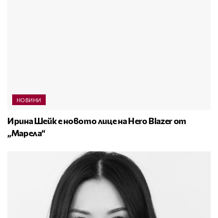
НОВИНИ
Ирина Шейк е новото лице на Hero Blazer от
„Марела“