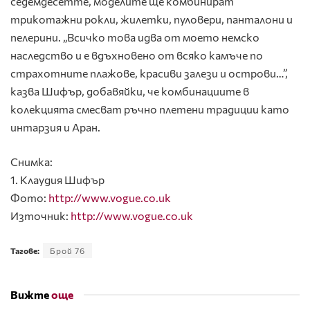
седемдесетте, моделите ще комбинират
трикотажни рокли, жилетки, пуловери, панталони и
пелерини. „Всичко това идва от моето немско
наследство и е вдъхновено от всяко камъче по
страхотните плажове, красиви залези и острови…”,
казва Шифър, добавяйки, че комбинациите в
колекцията смесват ръчно плетени традиции като
интарзия и Аран.
Снимка:
1. Клаудия Шифър
Фото:
http://www.vogue.co.uk
Източник:
http://www.vogue.co.uk
Тагове:
Брой 76
Вижте
още