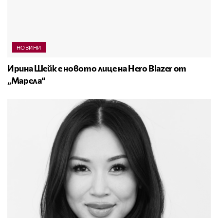
НОВИНИ
Ирина Шейк е новото лице на Hero Blazer от
„Марела“