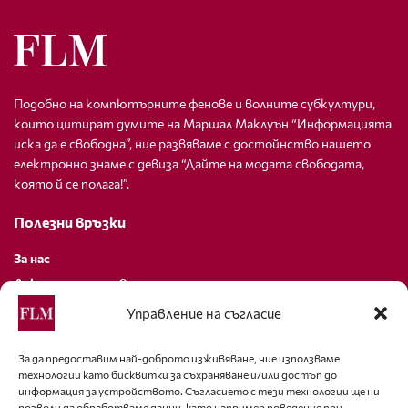
Подобно на компютърните фенове и волните субкултури,
които цитират думите на Маршал Маклуън “Информацията
иска да е свободна”, ние развяваме с достойнство нашето
електронно знаме с девиза “Дайте на модата свободата,
която й се полага!”.
Полезни връзки
За нас
Декларация за поверителност
Политика за бисквитки
Управление на съгласие
За контакти
За да предоставим най-доброто изживяване, ние използваме
технологии като бисквитки за съхраняване и/или достъп до
editor@fashion-lifestyle.net
информация за устройството. Съгласието с тези технологии ще ни
позволи да обработваме данни, като например поведение при