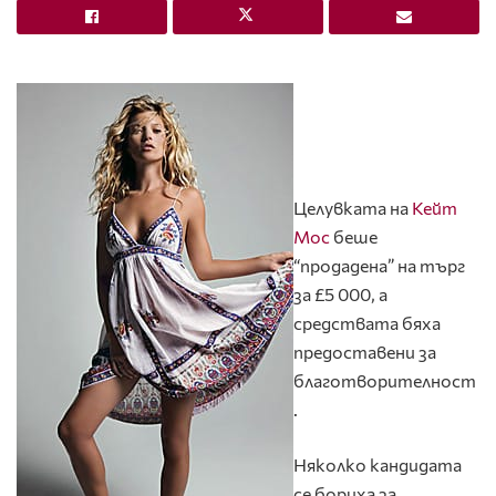
Целувката на
Кейт
Мос
беше
“продадена” на търг
за £5 000, а
средствата бяха
предоставени за
благотворителност
.
Няколко кандидата
се бориха за