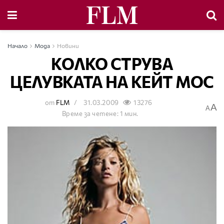
Начало
Мода
Новини
KОЛКО СТРУВА
ЦЕЛУВКАТА НА KЕЙТ MОС
от
FLM
31.03.2009
13276
A
A
Време за четене: 1 мин.