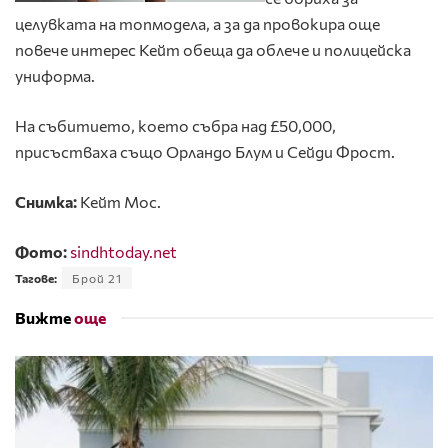
целувката на топмодела, а за да провокира още
повече интерес Кейт обеща да облече и полицейска
униформа.
На събитието, което събра над £50,000,
присъстваха също Орландо Блум и Сейди Фрост.
Снимка:
Кейт Мос.
Фото:
sindhtoday.net
Тагове:
Брой 21
Вижте
още