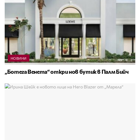
НОВИНИ
„Ботега Венета“ откри нов бутик в Палм Бийч