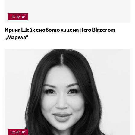
НОВИНИ
Ирина Шейк е новото лице на Hero Blazer от
„Марела“
НОВИНИ