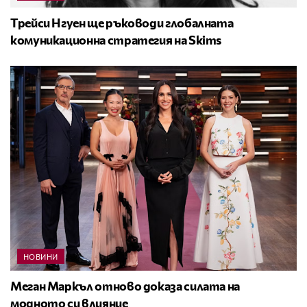
Трейси Нгуен ще ръководи глобалната
комуникационна стратегия на Skims
НОВИНИ
Меган Маркъл отново доказа силата на
модното си влияние