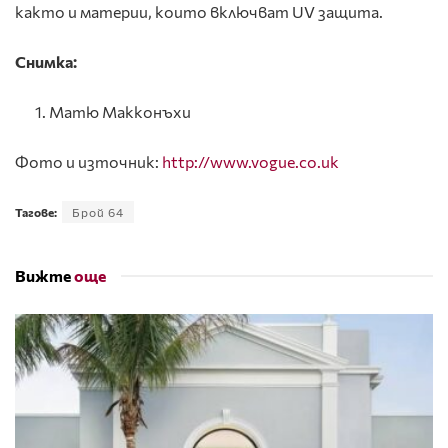
както и материи, които включват UV защита.
Снимка:
Матю Макконъхи
Фото и източник:
http://www.vogue.co.uk
Тагове:
Брой 64
Вижте
още