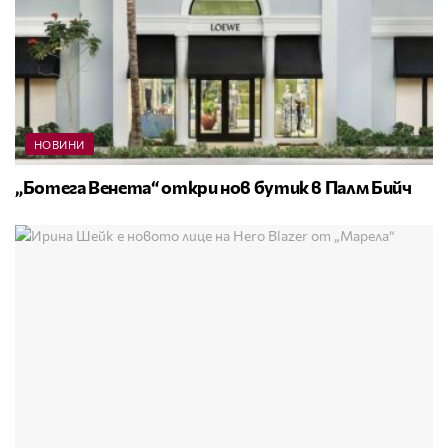
НОВИНИ
„Ботега Венета“ откри нов бутик в Палм Бийч