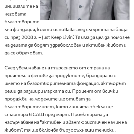
инициалите на
неговата
благотворите
лна фондация, която основава след смъртта на баща
си през 2008 г. – Just Keep Livin’. Тя има за цел да помогне
на децата да водят здравословен и активен живот и
да се образоват.
След увеличаване на търсенето от страна на
приятели и фенове за продуктите, брандирани с
името на благотворителната фондация, актьорът
реши да разшири марката си. Процент от всички
продажби на моделите ще отиват за
благотворителност, като линията обекла ще
стартира в САЩ през март. Проектирана за
насърчаване на "активен и авантюристичен начин на
живот”, тя ще включва бързосъхнещи тениски,