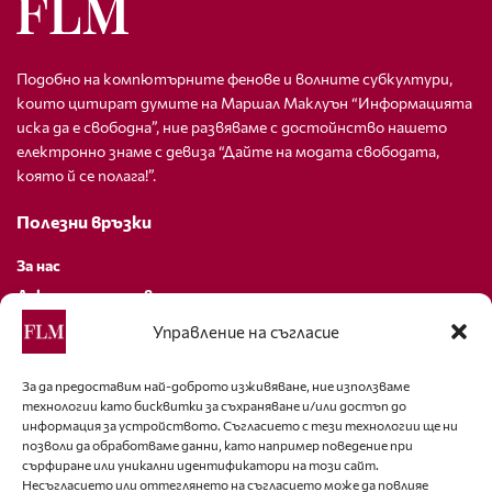
Подобно на компютърните фенове и волните субкултури,
които цитират думите на Маршал Маклуън “Информацията
иска да е свободна”, ние развяваме с достойнство нашето
електронно знаме с девиза “Дайте на модата свободата,
която й се полага!”.
Полезни връзки
За нас
Декларация за поверителност
Политика за бисквитки
Управление на съгласие
За контакти
За да предоставим най-доброто изживяване, ние използваме
технологии като бисквитки за съхраняване и/или достъп до
editor@fashion-lifestyle.net
информация за устройството. Съгласието с тези технологии ще ни
позволи да обработваме данни, като например поведение при
+359 88 227 33 47
сърфиране или уникални идентификатори на този сайт.
Несъгласието или оттеглянето на съгласието може да повлияе