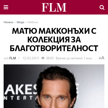
Начало
Мода
Новини
МАТЮ МАККОНЪХИ С
КОЛЕКЦИЯ ЗА
БЛАГОТВОРИТЕЛНОСТ
A
от
FLM
12.03.2013
3803
Време за четене: 1 мин.
A