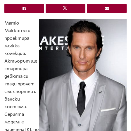
Матю
Макконъхи
проектира
мъжка
колекция.
Актьорът ще
стартира
дебюта си
тази пролет
със спортни и
бански
костюми.
Серията
модели е
наречена JKL по