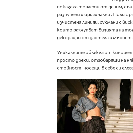
показаха тоалети от деним, съче
разчупени и оригинални . Поли с 
изчистена линияи, сукмани с вис
които разчупват визията на то
декорации от дантела и мъниста
Уникалните облекла от киноцентъ
просто дрехи, отговарящи на ня
стойност, носещи в себе си елег