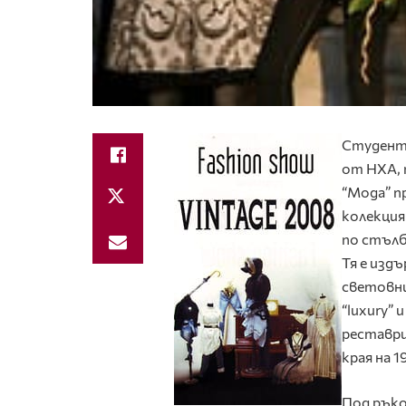
Студенти
от НХА, 
“Мода” п
колекция
по стълб
Тя е издъ
световн
“luxury” 
реставри
края на 
Под рък