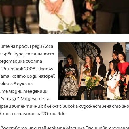
те на проф. Греди Асса
първи курс, специалност
редставиха своята
 “Винтидж 2008. Надолу
ата, която води нагоре”.
ржана в духа на
ите модни тенденции
и “vintage“. Моделите са
рани автентични облекла с висока художествена стойн
19-ти и началото на 20-ти век.
оводството на дизайнерката Мариела Гемишева, студен