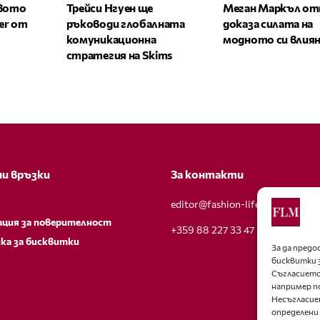
овото
Трейси Нгуен ще
Меган Маркъл от
zer от
ръководи глобалната
доказа силата на
комуникационна
модното си влия
стратегия на Skims
и връзки
За контакти
editor@fashion-lifestyle.net
ация за поверителност
+359 88 227 33 47
ка за бисквитки
За да пред
бисквитки 
Съгласието
например п
Несъгласие
определени