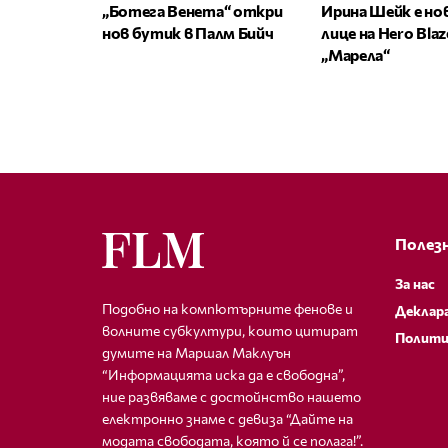
„Ботега Венета“ откри
Ирина Шейк е н
нов бутик в Палм Бийч
лице на Hero Bla
„Марела“
Полезн
За нас
Подобно на компютърните фенове и
Деклар
волните субкултури, които цитират
Полити
думите на Маршал Маклуън
“Информацията иска да е свободна”,
ние развяваме с достойнство нашето
електронно знаме с девиза “Дайте на
модата свободата, която й се полага!”.