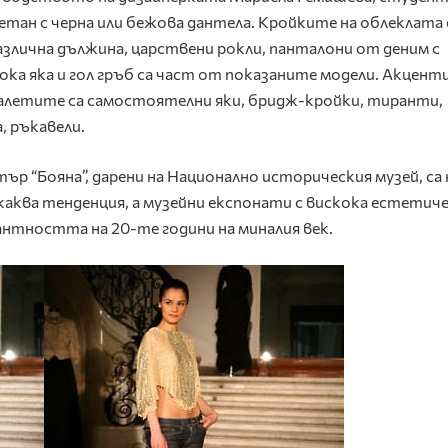
тан с черна или бежова дантела. Кройките на облеклата 
различна дължина, царствени рокли, панталони от деним с
кока яка и гол гръб са част от показаните модели. Акцент
алетите са самостоятелни яки, бридж-кройки, тиранти,
, ръкавели.
р “Бояна”, дарени на Национално историческия музей, са 
каква тенденция, а музейни експонати с вискока естетич
антността на 20-те години на миналия век.