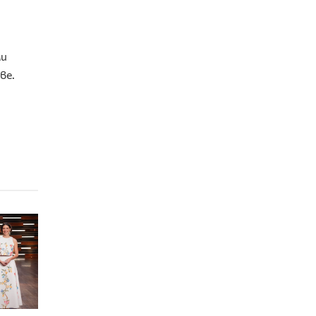
ми
ве.