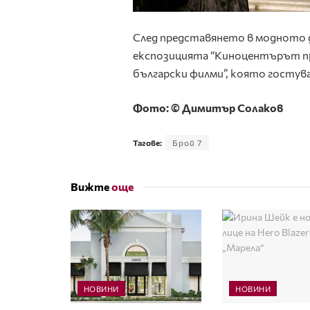
След представянето в модното 
експозицията “Киноцентърът пр
български филми”, която гостува
Фото: © Димитър Солаков
Тагове:
Брой 7
Вижте
още
НОВИНИ
НОВИНИ