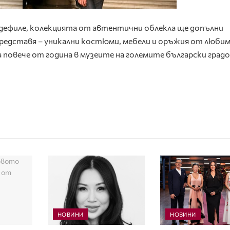
дефиле, колекцията от автентични облекла ще допълни
едставя – уникални костюми, мебели и оръжия от люби
 повече от година в музеите на големите български градо
НОВИНИ
НОВИНИ