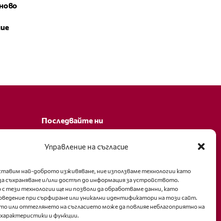
ново
ние
Последвайте ни
Facebook
Управление на съгласие
оставим най-доброто изживяване, ние използваме технологии като
за съхраняване и/или достъп до информация за устройството.
 с тези технологии ще ни позволи да обработваме данни, като
оведение при сърфиране или уникални идентификатори на този сайт.
то или оттеглянето на съгласието може да повлияе неблагоприятно на
 характеристики и функции.