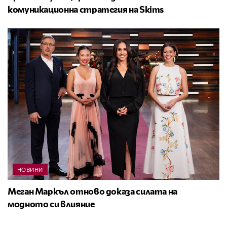
комуникационна стратегия на Skims
НОВИНИ
Меган Маркъл отново доказа силата на
модното си влияние