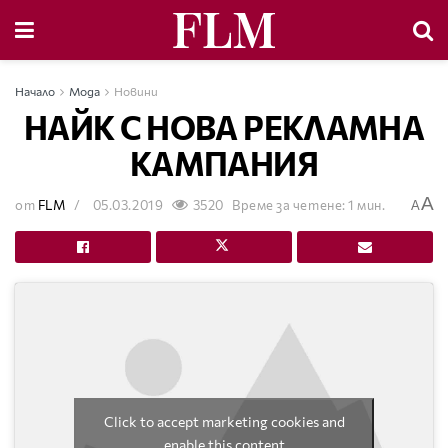
Начало
Мода
Новини
НАЙК С НОВА РЕКЛАМНА
КАМПАНИЯ
A
от
FLM
05.03.2019
3520
Време за четене: 1 мин.
A
Click to accept marketing cookies and
enable this content