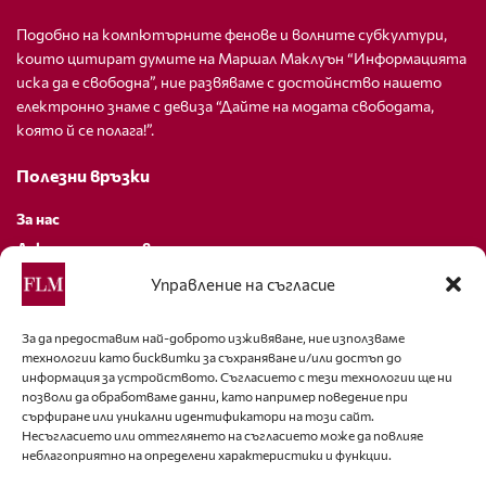
Подобно на компютърните фенове и волните субкултури,
които цитират думите на Маршал Маклуън “Информацията
иска да е свободна”, ние развяваме с достойнство нашето
електронно знаме с девиза “Дайте на модата свободата,
която й се полага!”.
Полезни връзки
За нас
Декларация за поверителност
Политика за бисквитки
Управление на съгласие
За контакти
За да предоставим най-доброто изживяване, ние използваме
технологии като бисквитки за съхраняване и/или достъп до
editor@fashion-lifestyle.net
информация за устройството. Съгласието с тези технологии ще ни
позволи да обработваме данни, като например поведение при
+359 88 227 33 47
сърфиране или уникални идентификатори на този сайт.
Несъгласието или оттеглянето на съгласието може да повлияе
неблагоприятно на определени характеристики и функции.
Последвайте ни