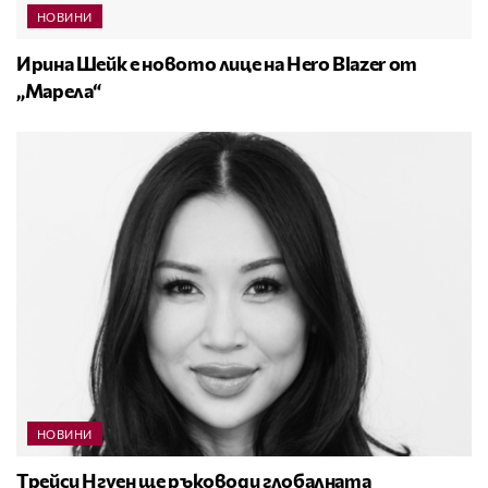
НОВИНИ
Ирина Шейк е новото лице на Hero Blazer от
„Марела“
НОВИНИ
Трейси Нгуен ще ръководи глобалната