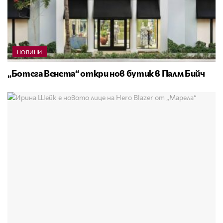
НОВИНИ
„Ботега Венета“ откри нов бутик в Палм Бийч