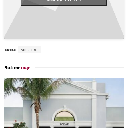
Тагове:
Брой 100
Вижте
още