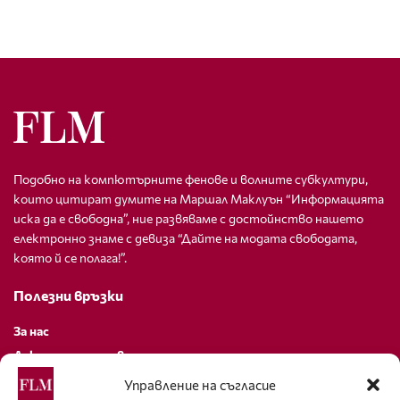
Подобно на компютърните фенове и волните субкултури,
които цитират думите на Маршал Маклуън “Информацията
иска да е свободна”, ние развяваме с достойнство нашето
електронно знаме с девиза “Дайте на модата свободата,
която й се полага!”.
Полезни връзки
За нас
Декларация за поверителност
Политика за бисквитки
Управление на съгласие