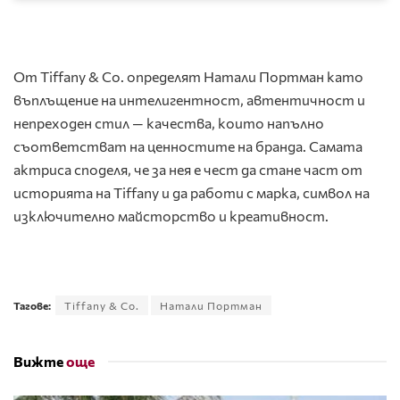
От Tiffany & Co. определят Натали Портман като
въплъщение на интелигентност, автентичност и
непреходен стил — качества, които напълно
съответстват на ценностите на бранда. Самата
актриса споделя, че за нея е чест да стане част от
историята на Tiffany и да работи с марка, символ на
изключително майсторство и креативност.
Тагове:
Tiffany & Co.
Натали Портман
Вижте
още