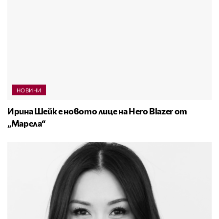
НОВИНИ
Ирина Шейк е новото лице на Hero Blazer от
„Марела“