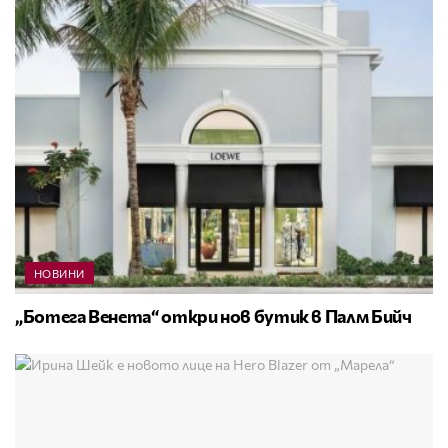
НОВИНИ
„Ботега Венета“ откри нов бутик в Палм Бийч