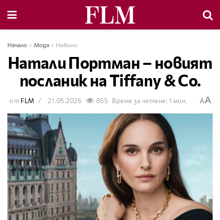
Начало
Мода
Новини
Натали Портман – новият
посланик на Tiffany & Co.
A
от
FLM
21.05.2026
855
Време за четене: 1 мин.
A