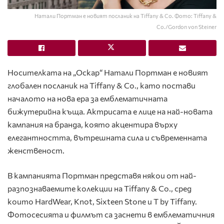
Натали Портман е новият посланик на Tiffany & Co. Фото: Tiffany &
Co./Gordon von Steiner
Носителката на „Оскар“ Натали Портман е новият
глобален посланик на Tiffany & Co., като постави
началото на нова ера за емблематичната
бижутерийна къща. Актрисата е лице на най-новата
кампания на бранда, която акцентира върху
елегантността, вътрешната сила и съвременната
женственост.
В кампанията Портман представя някои от най-
разпознаваемите колекции на Tiffany & Co., сред
които HardWear, Knot, Sixteen Stone и T by Tiffany.
Фотосесията и филмът са заснети в емблематичния