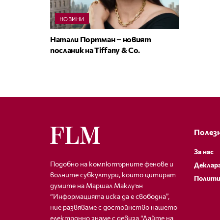
НОВИНИ
Натали Портман – новият
посланик на Tiffany & Co.
Полезн
За нас
Подобно на компютърните фенове и
Деклар
волните субкултури, които цитират
Полити
думите на Маршал Маклуън
“Информацията иска да е свободна”,
ние развяваме с достойнство нашето
електронно знаме с девиза “Дайте на