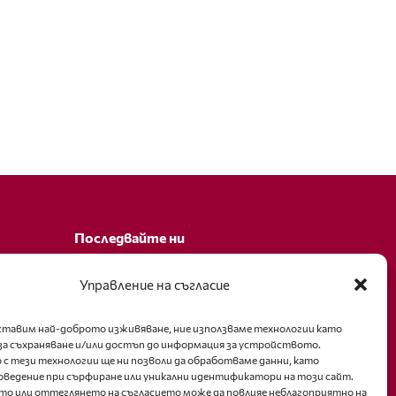
Последвайте ни
Facebook
Управление на съгласие
оставим най-доброто изживяване, ние използваме технологии като
за съхраняване и/или достъп до информация за устройството.
 с тези технологии ще ни позволи да обработваме данни, като
оведение при сърфиране или уникални идентификатори на този сайт.
то или оттеглянето на съгласието може да повлияе неблагоприятно на