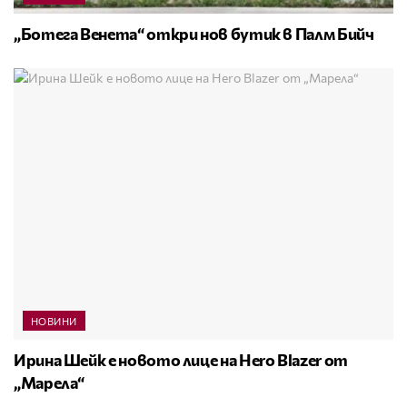
„Ботега Венета“ откри нов бутик в Палм Бийч
НОВИНИ
Ирина Шейк е новото лице на Hero Blazer от
„Марела“