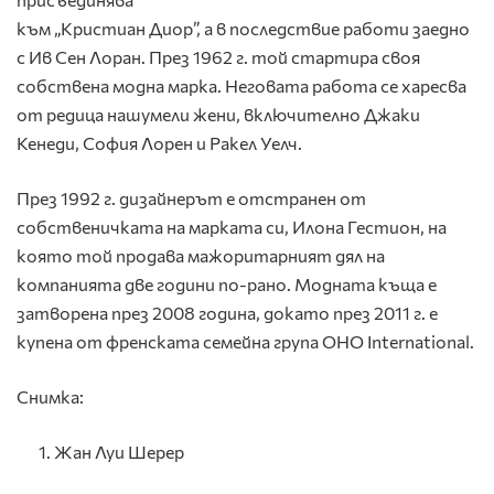
към „Кристиан Диор”, а в последствие работи заедно
с Ив Сен Лоран. През 1962 г. той стартира своя ​​
собствена модна марка. Неговата работа се харесва
от редица нашумели жени, включително Джаки
Кенеди, София Лорен и Ракел Уелч.
През 1992 г. дизайнерът е отстранен от
собственичката на марката си, Илона Гестион, на
която той продава мажоритарният дял на
компанията две години по-рано. Модната къща е
затворена през 2008 година, докато през 2011 г. е
купена от френската семейна група ОНО International.
Снимка:
Жан Луи Шерер