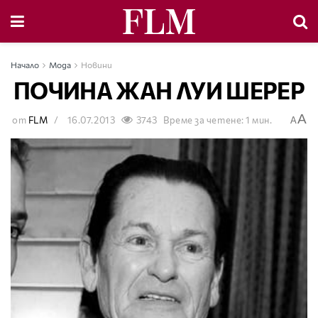
Начало
Мода
Новини
ПОЧИНА ЖАН ЛУИ ШЕРЕР
A
от
FLM
16.07.2013
3743
Време за четене: 1 мин.
A