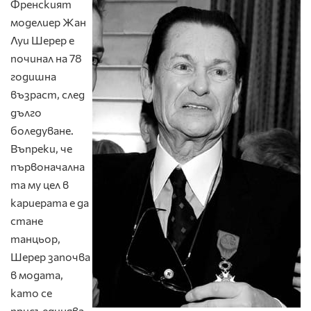
Френският
моделиер Жан
Луи Шерер е
починал на 78
годишна
възраст, след
дълго
боледуване.
Въпреки, че
първоначална
та му цел в
кариерата е да
стане
танцьор,
Шерер започва
в модата,
като се
присъединява