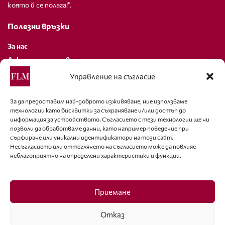
която й се полага!”.
Полезни връзки
За нас
Декларация за поверителност
Политика за бисквитки
Управление на съгласие
За контакти
За да предоставим най-доброто изживяване, ние използваме
технологии като бисквитки за съхраняване и/или достъп до
editor@fashion-lifestyle.net
информация за устройството. Съгласието с тези технологии ще ни
позволи да обработваме данни, като например поведение при
+359 88 227 33 47
сърфиране или уникални идентификатори на този сайт.
Несъгласието или оттеглянето на съгласието може да повлияе
неблагоприятно на определени характеристики и функции.
Последвайте ни
Facebook
Приемане
Отказ