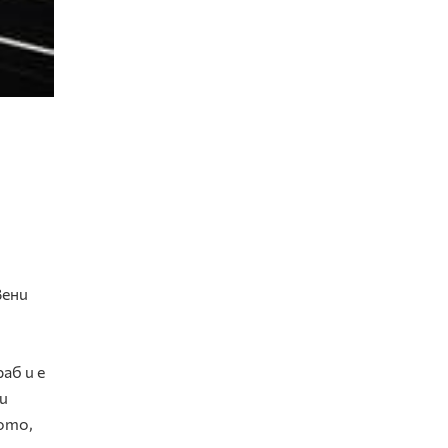
вени
аб и е
и
ото,