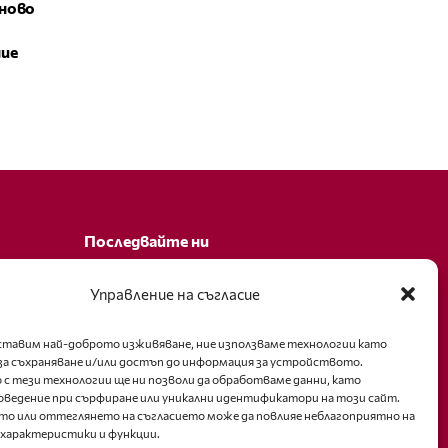
ново
ние
Последвайте ни
Facebook
Управление на съгласие
оставим най-доброто изживяване, ние използваме технологии като
за съхраняване и/или достъп до информация за устройството.
 с тези технологии ще ни позволи да обработваме данни, като
оведение при сърфиране или уникални идентификатори на този сайт.
то или оттеглянето на съгласието може да повлияе неблагоприятно на
 характеристики и функции.