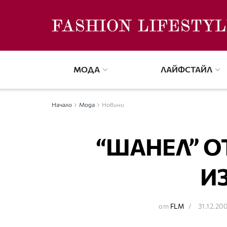
МОДА
ЛАЙФСТАЙЛ
Начало
Мода
Новини
“ШАНЕЛ” 
И
от
FLM
31.12.20