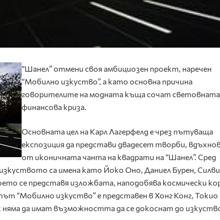
“Шанел” отмени своя амбициозен проект, наречен
“Мобилно изкуство”, а като основна причина
говорителите на модната къща сочат световната
финансова криза.
Основната цел на Карл Лагерфелд е чрез пътуваща
експозиция да представи двадесет творби, вдъхно
от иконичната чанта на квадрати на “Шанел”. Сред
изкуството са имена като Йоко Оно, Даниел Бурен, Силви
оето се представя изложбата, наподобява космически кор
тът “Мобилно изкуство” е представен в Хонг Конг, Токио 
ж няма да имат възможността да се докоснат до изкуств