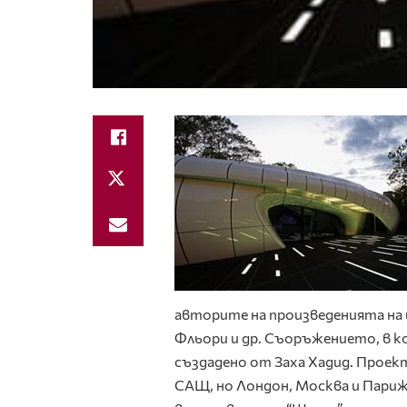
авторите на произведенията на 
Фльори и др. Съоръжението, в к
създадено от Заха Хадид. Проек
САЩ, но Лондон, Москва и Пари