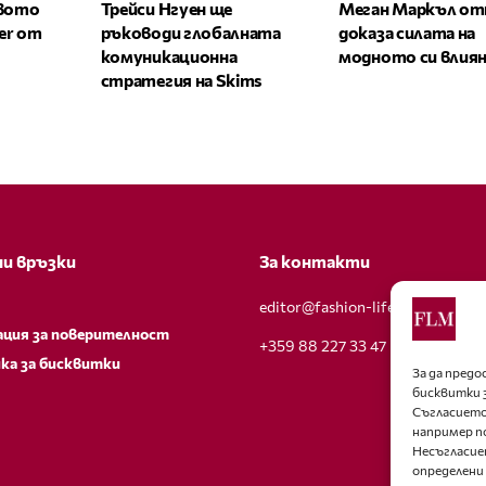
овото
Трейси Нгуен ще
Меган Маркъл от
zer от
ръководи глобалната
доказа силата на
комуникационна
модното си влия
стратегия на Skims
и връзки
За контакти
editor@fashion-lifestyle.net
ация за поверителност
+359 88 227 33 47
ка за бисквитки
За да пред
бисквитки 
Съгласието
например п
Несъгласие
определени