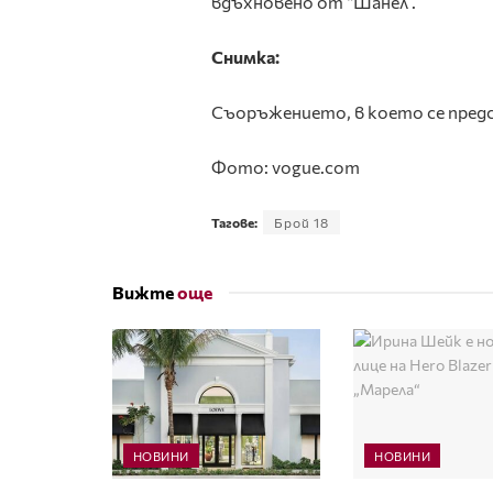
вдъхновено от “Шанел”.
Снимка:
Съоръжението, в което се пред
Фото: vogue.com
Тагове:
Брой 18
Вижте
още
НОВИНИ
НОВИНИ