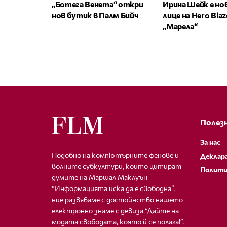
„Ботега Венета“ откри
Ирина Шейк е н
нов бутик в Палм Бийч
лице на Hero Bla
„Марела“
Полезн
За нас
Подобно на компютърните фенове и
Деклар
волните субкултури, които цитират
Полити
думите на Маршал Маклуън
“Информацията иска да е свободна”,
ние развяваме с достойнство нашето
електронно знаме с девиза “Дайте на
модата свободата, която й се полага!”.