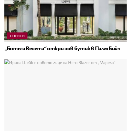
НОВИНИ
„Ботега Венета“ откри нов бутик в Палм Бийч