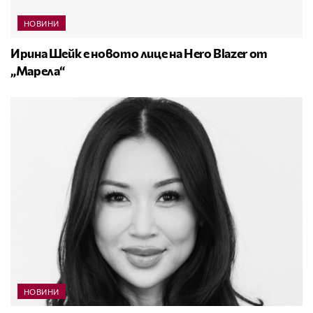
НОВИНИ
Ирина Шейк е новото лице на Hero Blazer от
„Марела“
НОВИНИ