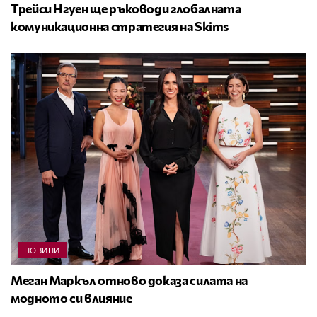
Трейси Нгуен ще ръководи глобалната
комуникационна стратегия на Skims
НОВИНИ
Меган Маркъл отново доказа силата на
модното си влияние