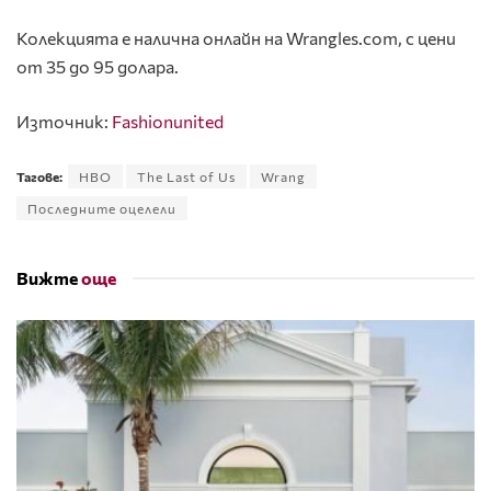
Колекцията е налична онлайн на Wrangles.com, с цени
от 35 до 95 долара.
Източник:
Fashionunited
Тагове:
HBO
The Last of Us
Wrang
Последните оцелели
Вижте
още