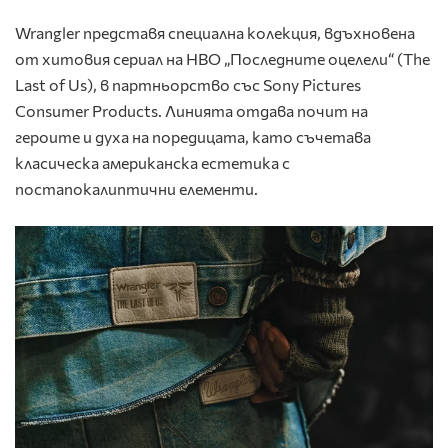
Wrangler представя специална колекция, вдъхновена
от хитовия сериал на HBO „Последните оцелели“ (The
Last of Us), в партньорство със Sony Pictures
Consumer Products. Линията отдава почит на
героите и духа на поредицата, като съчетава
класическа американска естетика с
постапокалиптични елементи.