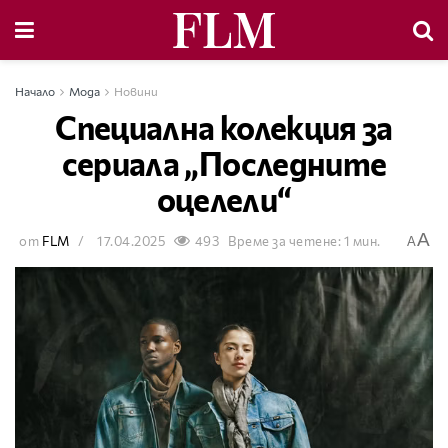
Начало
Мода
Новини
Специална колекция за
сериала „Последните
оцелели“
A
от
FLM
17.04.2025
493
Време за четене: 1 мин.
A