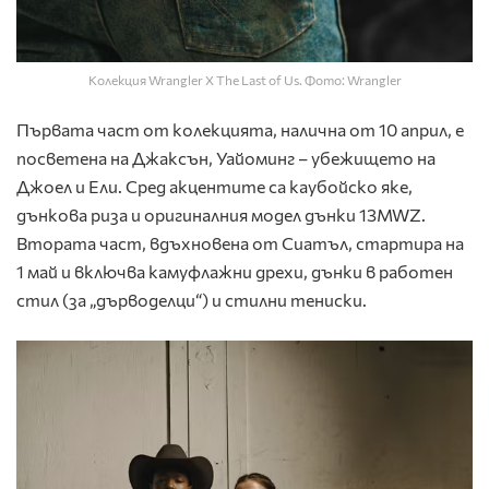
Колекция Wrangler X The Last of Us. Фото: Wrangler
Първата част от колекцията, налична от 10 април, е
посветена на Джаксън, Уайоминг – убежището на
Джоел и Ели. Сред акцентите са каубойско яке,
дънкова риза и оригиналния модел дънки 13MWZ.
Втората част, вдъхновена от Сиатъл, стартира на
1 май и включва камуфлажни дрехи, дънки в работен
стил (за „дърводелци“) и стилни тениски.