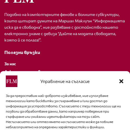
Подобно на компютърните фенове и волните субкултури,
които цитират думите на Маршал Маклуън “Информацията
иска да е свободна”, ние развяваме с достойнство нашето
електронно знаме с девиза “Дайте на модата свободата,
която й се полага!”.
Полезни връзки
За нас
Декларация за поверителност
Политика за бисквитки
Управление на съгласие
За контакти
За да предоставим най-доброто изживяване, ние използваме
технологии като бисквитки за съхраняване и/или достъп до
editor@fashion-lifestyle.net
информация за устройството. Съгласието с тези технологии ще ни
позволи да обработваме данни, като например поведение при
+359 88 227 33 47
сърфиране или уникални идентификатори на този сайт.
Несъгласието или оттеглянето на съгласието може да повлияе
неблагоприятно на определени характеристики и функции.
Последвайте ни