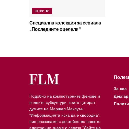
НОВИНИ
Специална колекция за сериала
„Последните оцелели“
Полез
За нас
Подобно на компютърните фенове и
Деклар
волните субкултури, които цитират
Полити
думите на Маршал Маклуън
“Информацията иска да е свободна”,
ние развяваме с достойнство нашето
електронно знаме с девиза “Дайте на