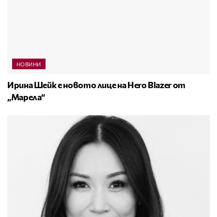
НОВИНИ
Ирина Шейк е новото лице на Hero Blazer от
„Марела“