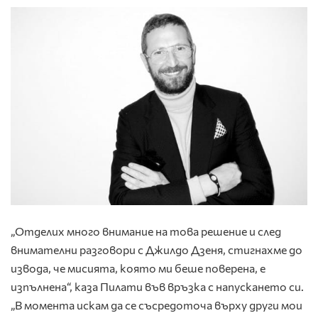
„Отделих много внимание на това решение и след
внимателни разговори с Джилдо Дзеня, стигнахме до
извода, че мисията, която ми беше поверена, е
изпълнена“, каза Пилати във връзка с напускането си.
„В момента искам да се съсредоточа върху други мои