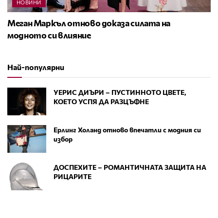
НОВИНИ
Меган Маркъл отново доказа силата на
модното си влияние
Най-популярни
УЕРИС ДИЪРИ – ПУСТИННОТО ЦВЕТЕ,
КОЕТО УСПЯ ДА РАЗЦЪФНЕ
Ерлинг Холанд отново впечатли с модния си
избор
ДОСПЕХИТЕ – РОМАНТИЧНАТА ЗАЩИТА НА
РИЦАРИТЕ