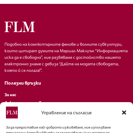
Подобно на компютърните фенове и волните субкултури,
които цитират думите на Маршал Маклуън “Информацията
иска да е свободна”, ние развяваме с достойнство нашето
електронно знаме с девиза “Дайте на модата свободата,
която й се полага!”.
Полезни връзки
За нас
Декларация за поверителност
Политика за бисквитки
Управление на съгласие
За контакти
За да предоставим най-доброто изживяване, ние използваме
технологии като бисквитки за съхраняване и/или достъп до