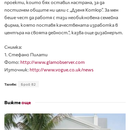
проекти, които бях оставил настрана, за да
постигнем общите ни цели с „Дзеня Котюр”. За мен
беше чест да работя с тази необикновена семейна
фирма, която поставя качествената изработка в
центъра на своята дейност.“, казва още дизайнерът.
Снимка:
1. Стефано Пилати
Фото:
http://www.glamobserver.com
Източник:
http://www.vogue.co.uk/news
Тагове:
Брой 82
Вижте
още