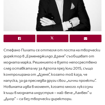
Стефано Пилати се оттегля от поста на творчески
директор в „Ерменеджилдо Дзеня” съобщават от
модната марка. Решението е взето непосрествено
след оставката му за Agnona през юли 2015, също
контролирана от „Дзеня”, когато той каза, че
напуска, за да преследва други свои „лични проекти”.
Новината идва в момент, кгоато много луксозни
къщи в модната индустрия – най-вече „Ланвен” и
„Диор” – са без творчески директори.