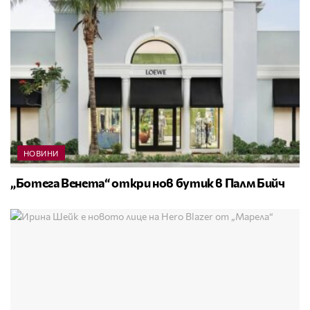
НОВИНИ
„Ботега Венета“ откри нов бутик в Палм Бийч