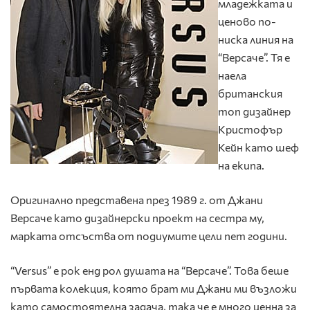
младежката и
ценово по-
ниска линия на
“Версаче”. Тя е
наела
британския
топ дизайнер
Кристофър
Кейн като шеф
на екипа.
Оригинално представена през 1989 г. от Джани
Версаче като дизайнерски проект на сестра му,
марката отсъства от подиумите цели пет години.
“Versus” е рок енд рол душата на “Версаче”. Това беше
първата колекция, която брат ми Джани ми възложи
като самостоятелна задача, така че е много ценна за