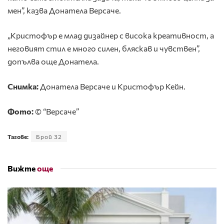
мен”, казва Донатела Версаче.
„Кристофър е млад дизайнер с висока креативност, а
неговият стил е много силен, бляскав и чувствен”,
допълва още Донатела.
Снимка:
Донатела Версаче и Кристофър Кейн.
Фото:
© “Версаче”
Тагове:
Брой 32
Вижте
още