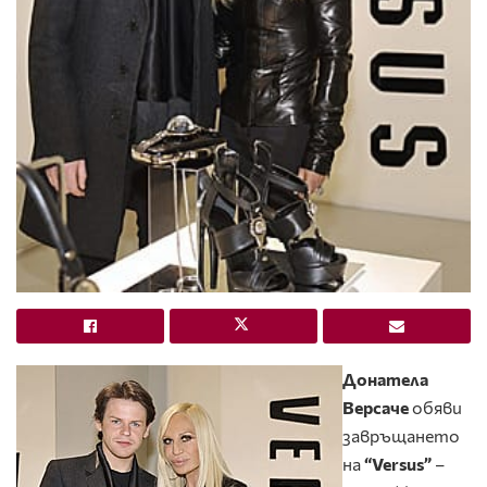
Донатела
Версаче
обяви
завръщането
на
“Versus”
–