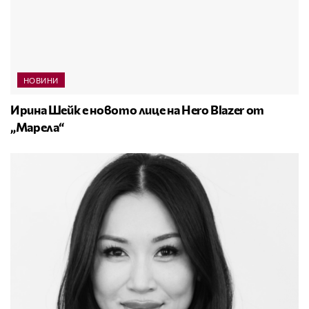
НОВИНИ
Ирина Шейк е новото лице на Hero Blazer от
„Марела“