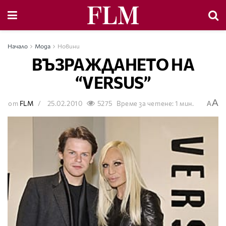
Начало
Мода
Новини
ВЪЗРАЖДАНЕТО НА
“VERSUS”
A
от
FLM
25.02.2010
5275
Време за четене: 1 мин.
A