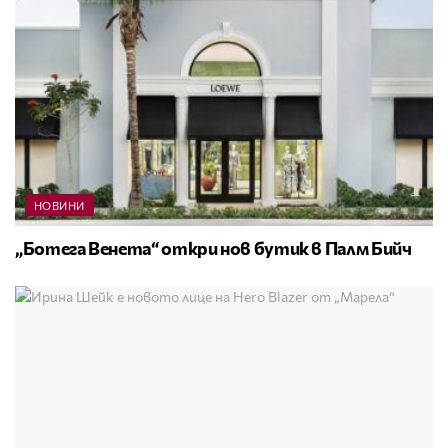
НОВИНИ
„Ботега Венета“ откри нов бутик в Палм Бийч