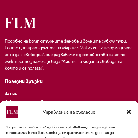
Подобно на компютърните фенове и волните субкултури,
които цитират думите на Маршал Маклуън “Информацията
иска да е свободна”, ние развяваме с достойнство нашето
електронно знаме с девиза “Дайте на модата свободата,
която й се полага!”.
Полезни връзки
За нас
Декларация за поверителност
Политика за бисквитки
Управление на съгласие
За контакти
За да предоставим най-доброто изживяване, ние използваме
технологии като бисквитки за съхраняване и/или достъп до
editor@fashion-lifestyle.net