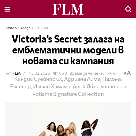
Начало
Мода
Новини
Victoria’s Secret залага на
емблематични модели в
новата си кампания
A
от
FLM
13.02.2026
860
Време за четене: 1 мин.
A
Кандис Суейнпоъл, Адриана Лима, Палома
Елсесер, Имаан Хамам и Анок Яй са лицата на
новата Signature Collection