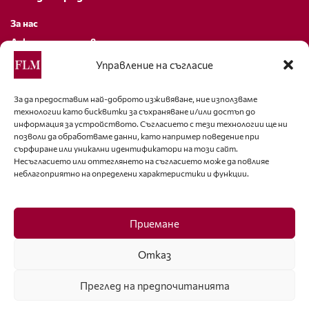
За нас
Декларация за поверителност
Политика за бисквитки
Управление на съгласие
За контакти
За да предоставим най-доброто изживяване, ние използваме
технологии като бисквитки за съхраняване и/или достъп до
editor@fashion-lifestyle.net
информация за устройството. Съгласието с тези технологии ще ни
позволи да обработваме данни, като например поведение при
+359 88 227 33 47
сърфиране или уникални идентификатори на този сайт.
Несъгласието или оттеглянето на съгласието може да повлияе
неблагоприятно на определени характеристики и функции.
Последвайте ни
Facebook
Приемане
Отказ
Преглед на предпочитанията
ISSN 1314-8915 Copyright © 2007-2025 Ot igla do konetz Ltd. & Fashion.bg
Ltd. All Rights Reserved