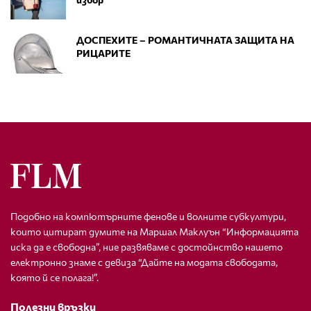
ДОСПЕХИТЕ – РОМАНТИЧНАТА ЗАЩИТА НА
РИЦАРИТЕ
Подобно на компютърните фенове и волните субкултури,
които цитират думите на Маршал Маклуън “Информацията
иска да е свободна”, ние развяваме с достойнство нашето
електронно знаме с девиза “Дайте на модата свободата,
която й се полага!”.
Полезни връзки