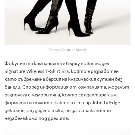
Фото: VIctoria’s Secret
Фокусът на кампанията е върху новия модел
Signature Wireless T-Shirt Bra, който е разработен
като съвременна версия на класическия сутиен без
банели. Според информация от компанията, моделът
разполага с мемори пяна, която се адаптира към
формата на тялото, както и с т.нар. Infinity Edge
деколте, създадено така, че да остава почти
незабележимо под дрехите.