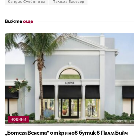
Кандис Суейнпоъл
Палома Елсесер
Вижте
още
НОВИНИ
„Ботега Венета“ откри нов бутик в Палм Бийч