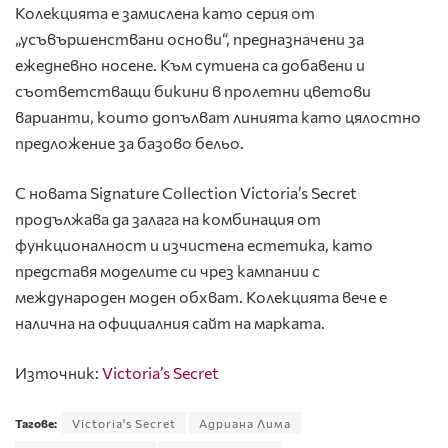
Колекцията е замислена като серия от
„усъвършенствани основи“, предназначени за
ежедневно носене. Към сутиена са добавени и
съответстващи бикини в пролетни цветови
варианти, които допълват линията като цялостно
предложение за базово бельо.
С новата Signature Collection Victoria’s Secret
продължава да залага на комбинация от
функционалност и изчистена естетика, като
представя моделите си чрез кампании с
международен моден обхват. Колекцията вече е
налична на официалния сайт на марката.
Източник:
Victoria’s Secret
Тагове:
Victoria's Secret
Адриана Лима