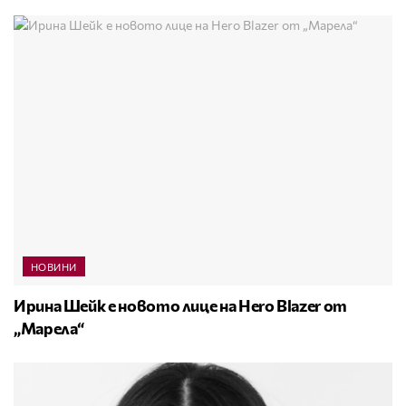
НОВИНИ
Ирина Шейк е новото лице на Hero Blazer от
„Марела“