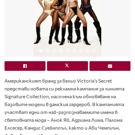
Американският бранд за бельо Victoria’s Secret
представи новата си рекламна кампания за линията
Signature Collection, насочена към обновяване на
базовите модели в дамския гардероб. В кампанията
участват едни от най-разпознаваемите имена в
световната мода – Анок Яй, Адриана Лима, Палома
Елсесер, Кандис Суейнпоъл, както и Аби Чемпиън,