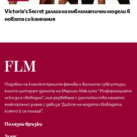
Victoria’s Secret залага на емблематични модели в
новата си кампания
Подобно на компютърните фенове и волните субкултури,
които цитират думите на Маршал Маклуън “Информацията
иска да е свободна”, ние развяваме с достойнство нашето
електронно знаме с девиза “Дайте на модата свободата,
която й се полага!”.
Полезни връзки
За нас