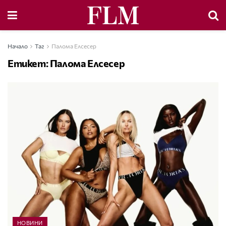
Начало
Таг
Палома Елсесер
Етикет:
Палома Елсесер
НОВИНИ