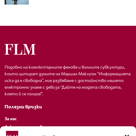
Подобно на компютърните фенове и волните субкултури,
които цитират думите на Маршал Маклуън “Информацията
иска да е свободна”, ние развяваме с достойнство нашето
електронно знаме с девиза “Дайте на модата свободата,
която й се полага!”.
Полезни връзки
За нас
Декларация за поверителност
Политика за бисквитки