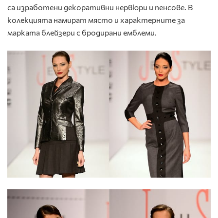
са изработени декоративни нервюри и пенсове. В
колекцията намират място и характерните за
марката блейзери с бродирани емблеми.