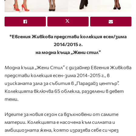
*Евгения Живкова представи колекция есен/зима
2014/2015 г.
на модна къща „Жени стил”
Модна къща „Жени Стил” с дизайнер Евгения Живкова
представи колекция есен-зима 2014-2015 г., в
изисканата зала за събития в „Парадайз център”.
Колекцията включва 65 облекла, разделени в девет
теми.
Идеите за новия сезон са вдъхновени от самите
материи. Колекцията е насочена към силната и
амбициозната жена, която изразява себе си чрез