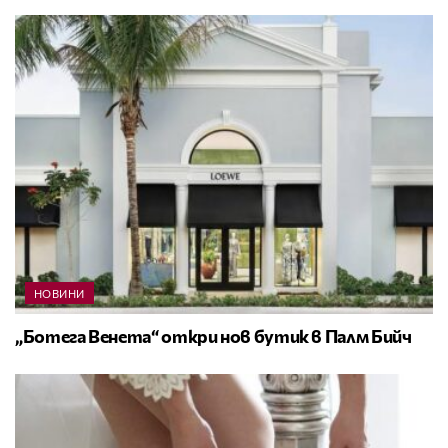
НОВИНИ
„Ботега Венета“ откри нов бутик в Палм Бийч