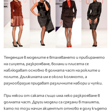
Тенденция в моделите е вталяването и прибирането
на силуета, разкрояване, волани и плисета се
наблюдават основно в долната част на роклите и
полите. Дължината им е около коляното, а
разнообразие придават различните набори и чупки.
При някои от саката също има леко разкрояване в
долната част. Други модели са срязани в талията,
като по този начин акцентът отново е долу където