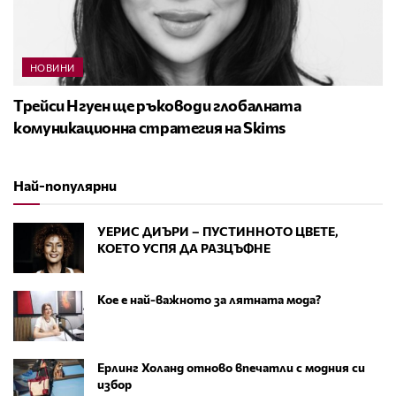
НОВИНИ
Трейси Нгуен ще ръководи глобалната
комуникационна стратегия на Skims
Най-популярни
УЕРИС ДИЪРИ – ПУСТИННОТО ЦВЕТЕ,
КОЕТО УСПЯ ДА РАЗЦЪФНЕ
Кое е най-важното за лятната мода?
Ерлинг Холанд отново впечатли с модния си
избор