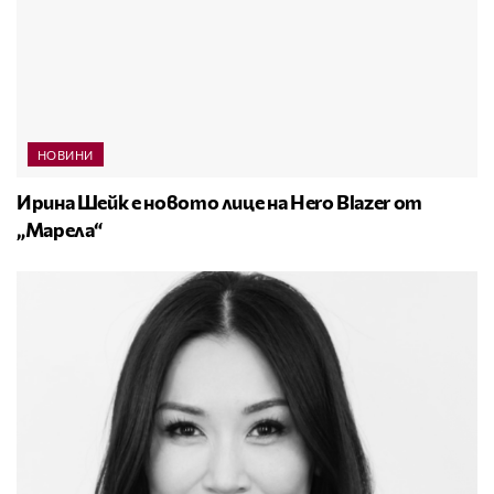
НОВИНИ
Ирина Шейк е новото лице на Hero Blazer от
„Марела“