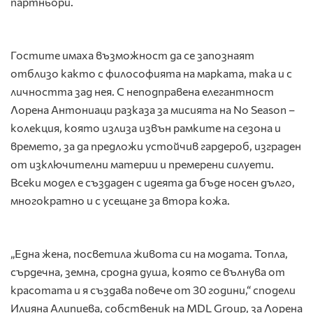
партньори.
Гостите имаха възможност да се запознаят
отблизо както с философията на марката, така и с
личността зад нея. С неподправена елегантност
Лорена Антониаци разказа за мисията на No Season –
колекция, която излиза извън рамките на сезона и
времето, за да предложи устойчив гардероб, изграден
от изключителни материи и премерени силуети.
Всеки модел е създаден с идеята да бъде носен дълго,
многократно и с усещане за втора кожа.
„Една жена, посветила живота си на модата. Топла,
сърдечна, земна, сродна душа, която се вълнува от
красотата и я създава повече от 30 години,“ сподели
Илияна Алипиева, собственик на MDL Group, за Лорена