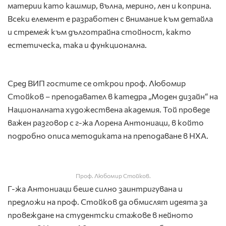
материи като кашмир, вълна, мерино, лен и коприна.
Всеки елемент е разработен с внимание към детайла
и стремеж към дълготрайна стойност, както
естетическа, така и функционална.
Сред ВИП гостите се открои проф. Любомир
Стойков – преподавател в катедра „Моден дизайн“ на
Националната художествена академия. Той проведе
важен разговор с г-жа Лорена Антониаци, в който
подробно описа методиката на преподаване в НХА.
Проф. Любомир Стойков.
Г-жа Антониаци беше силно заинтригувана и
предложи на проф. Стойков да обмислят идеята за
провеждане на студентски стажове в нейното