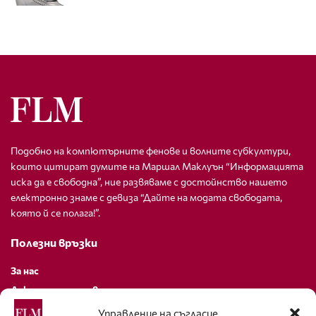
Подобно на компютърните фенове и волните субкултури,
които цитират думите на Маршал Маклуън “Информацията
иска да е свободна”, ние развяваме с достойнство нашето
електронно знаме с девиза “Дайте на модата свободата,
която й се полага!”.
Полезни връзки
За нас
Декларация за поверителност
Политика за бисквитки
Управление на съгласие