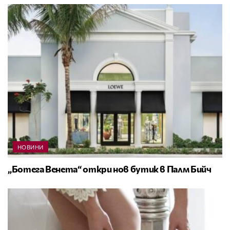
НОВИНИ
„Ботега Венета“ откри нов бутик в Палм Бийч