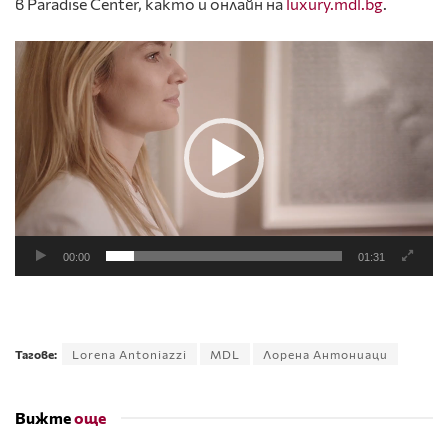
в Paradise Center, както и онлайн на
luxury.mdl.bg
.
Видео
00:00
01:31
Тагове:
Lorena Antoniazzi
MDL
Лорена Антониаци
Вижте
още