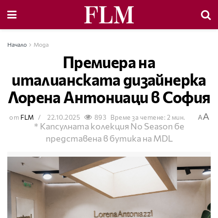
Начало
Мода
Премиера на
италианската дизайнерка
Лорена Антониаци в София
A
от
FLM
22.10.2025
893
Време за четене: 2 мин.
A
* Капсулната колекция No Season бе
представена в бутика на MDL