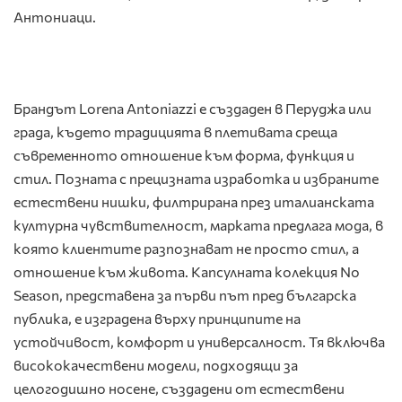
Антониаци.
Брандът Lorena Antoniazzi е създаден в Перуджа или
града, където традицията в плетивата среща
съвременното отношение към форма, функция и
стил. Позната с прецизната изработка и избраните
естествени нишки, филтрирана през италианската
културна чувствителност, марката предлага мода, в
която клиентите разпознават не просто стил, а
отношение към живота. Капсулната колекция No
Season, представена за първи път пред българска
публика, е изградена върху принципите на
устойчивост, комфорт и универсалност. Тя включва
висококачествени модели, подходящи за
целогодишно носене, създадени от естествени