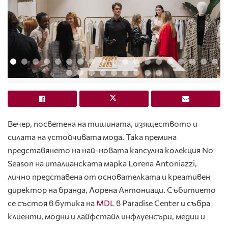
Вечер, посветена на тишината, изяществото и
силата на устойчивата мода. Така премина
представянето на най-новата капсулна колекция No
Season на италианската марка Lorena Antoniazzi,
лично представена от основателката и креативен
директор на бранда, Лорена Антониаци. Събитието
се състоя в бутика на
MDL
в Paradise Center и събра
клиенти, модни и лайфстайл инфлуенсъри, медии и