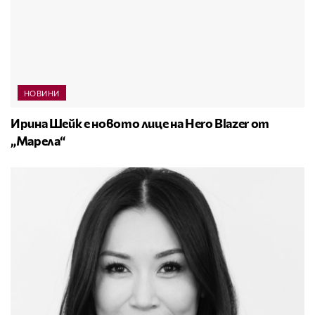
НОВИНИ
Ирина Шейк е новото лице на Hero Blazer от
„Марела“