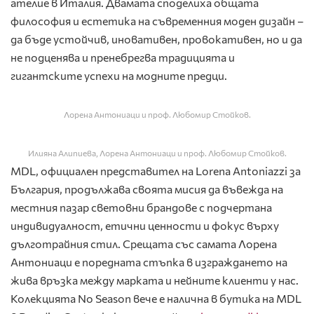
ателие в Италия. Двамата споделиха общата
философия и естетика на съвременния моден дизайн –
да бъде устойчив, иновативен, провокативен, но и да
не подценява и пренебрегва традицията и
гигантските успехи на модните предци.
Лорена Антониаци и проф. Любомир Стойков.
Илияна Алипиева, Лорена Антониаци и проф. Любомир Стойков.
MDL, официален представител на Lorena Antoniazzi за
България, продължава своята мисия да въвежда на
местния пазар световни брандове с подчертана
индивидуалност, етични ценности и фокус върху
дълготрайния стил. Срещата със самата Лорена
Антониаци е поредната стъпка в изграждането на
жива връзка между марката и нейните клиенти у нас.
Колекцията No Season вече е налична в бутика на MDL