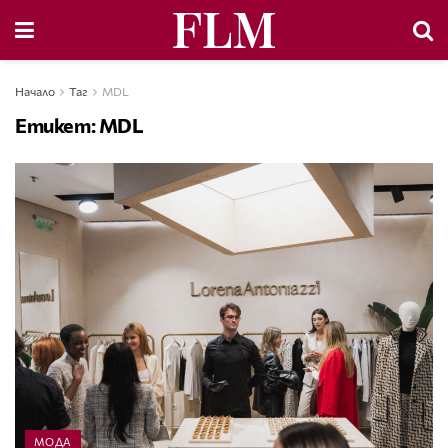
Начало
Таг
MDL
Етикет:
MDL
МОДА