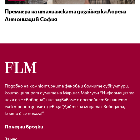
Премиера на италианската дизайнерка Лорена
Антониаци в София
Подобно на компютърните фенове и волните субкултури,
които цитират думите на Маршал Маклуън “Информацията
иска да е свободна”, ние развяваме с достойнство нашето
електронно знаме с девиза “Дайте на модата свободата,
която й се полага!”.
Полезни връзки
За нас