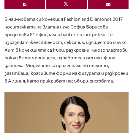
В най-новата си колекция Fashion and Diamonds 2017
носителката на Златна игла София Борисова
представя 61 официални haute couture рокли. Те
изразяват женственост, сексапил, изящество и лукс.
Хит в колекцията са къси, разкроени, многопластови
рокли в стил принцеса, изработени от най-фина
дантела. Моделите са прилепнали по тялото,
загатващи красивите форми на фигурата и разкроени
в А линия, като прикриват несъвършенствата.