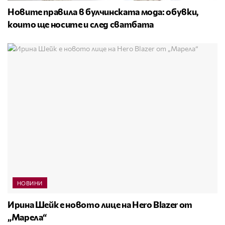
Новите правила в булчинската мода: обувки,
които ще носите и след сватбата
НОВИНИ
Ирина Шейк е новото лице на Hero Blazer от
„Марела“