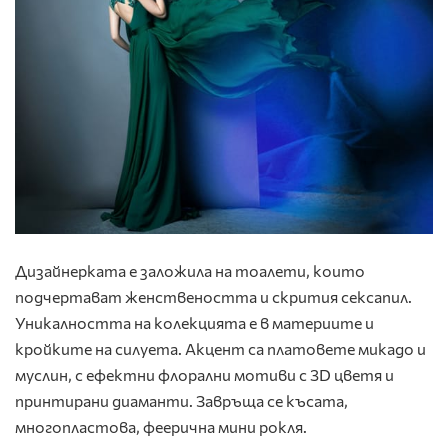
Дизайнерката е заложила на тоалети, които
подчертават женствеността и скрития сексапил.
Уникалността на колекцията е в материите и
кройките на силуета. Акцент са платовете микадо и
муслин, с ефектни флорални мотиви с 3D цветя и
принтирани диаманти. Завръща се късата,
многопластова, феерична мини рокля.