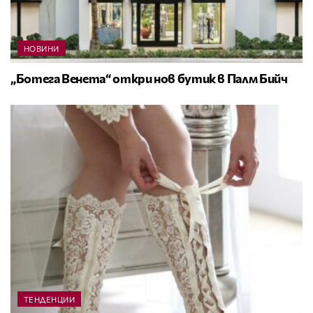
НОВИНИ
„Ботега Венета“ откри нов бутик в Палм Бийч
ТЕНДЕНЦИИ