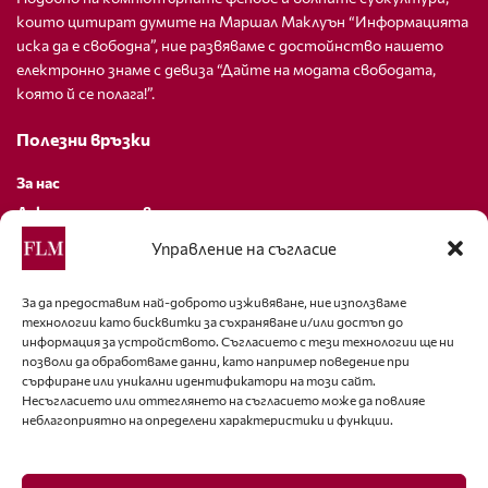
които цитират думите на Маршал Маклуън “Информацията
иска да е свободна”, ние развяваме с достойнство нашето
електронно знаме с девиза “Дайте на модата свободата,
която й се полага!”.
Полезни връзки
За нас
Декларация за поверителност
Политика за бисквитки
Управление на съгласие
За контакти
За да предоставим най-доброто изживяване, ние използваме
технологии като бисквитки за съхраняване и/или достъп до
editor@fashion-lifestyle.net
информация за устройството. Съгласието с тези технологии ще ни
позволи да обработваме данни, като например поведение при
+359 88 227 33 47
сърфиране или уникални идентификатори на този сайт.
Несъгласието или оттеглянето на съгласието може да повлияе
неблагоприятно на определени характеристики и функции.
Последвайте ни
Facebook