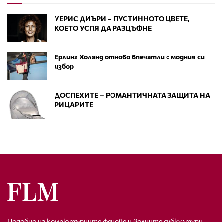
УЕРИС ДИЪРИ – ПУСТИННОТО ЦВЕТЕ,
КОЕТО УСПЯ ДА РАЗЦЪФНЕ
Ерлинг Холанд отново впечатли с модния си
избор
ДОСПЕХИТЕ – РОМАНТИЧНАТА ЗАЩИТА НА
РИЦАРИТЕ
Подобно на компютърните фенове и волните субкултури,