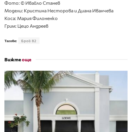
Фото: © Ивайло Станев
Модели: Кристина Несторова и Диана Иванчева
Коса: Мария Филоненко
Грим: Цецо Андреев
Тагове:
Брой 82
Вижте
още