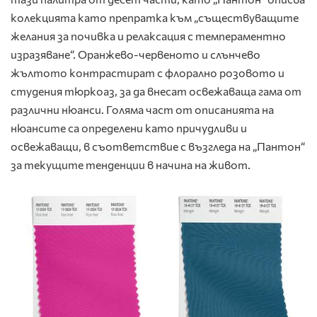
колекцията като препратка към „съществуващите
желания за почивка и релаксация с темпераментно
изразяване“. Оранжево-червеното и слънчево
жълтото контрастират с флорално розовото и
студения тюркоаз, за да внесат освежаваща гама от
различни нюанси. Голяма част от описанията на
нюансите са определени като причудливи и
освежаващи, в съответствие с възгледа на „Пантон“
за текущите тенденции в начина на живот.