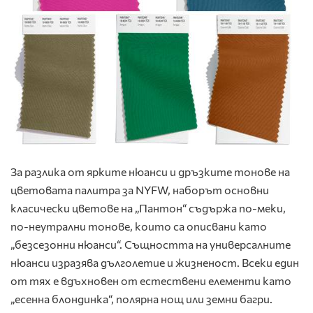
За разлика от ярките нюанси и дръзките тонове на
цветовата палитра за NYFW, наборът основни
класически цветове на „Пантон“ съдържа по-меки,
по-неутрални тонове, които са описвани като
„безсезонни нюанси“. Същността на универсалните
нюанси изразява дълголетие и жизненост. Всеки един
от тях е вдъхновен от естествени елементи като
„есенна блондинка“, полярна нощ или земни багри.