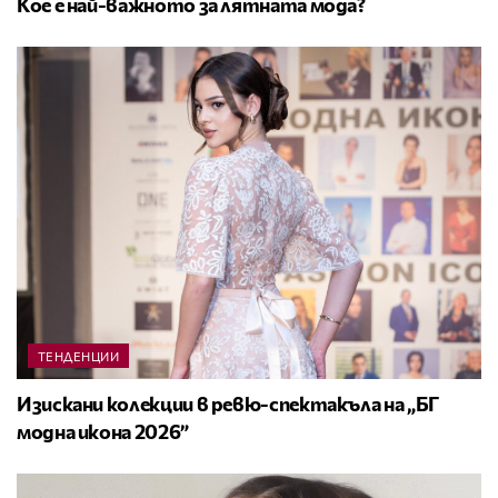
Кое е най-важното за лятната мода?
ТЕНДЕНЦИИ
Изискани колекции в ревю-спектакъла на „БГ
модна икона 2026”