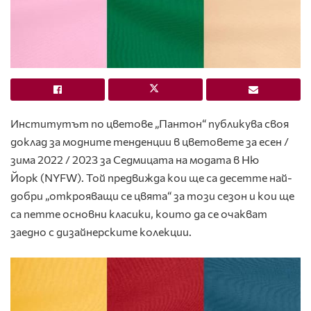
Институтът по цветове „Пантон“ публикува своя
доклад за модните тенденции в цветовете за есен /
зима 2022 / 2023 за Седмицата на модата в Ню
Йорк (NYFW). Той предвижда кои ще са десетте най-
добри „открояващи се цвята“ за този сезон и кои ще
са петте основни класики, които да се очакват
заедно с дизайнерските колекции.