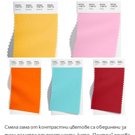
Смела гама от контрастни цветове са обединени за
тази палитра от десет части, като „Пантон“ описва