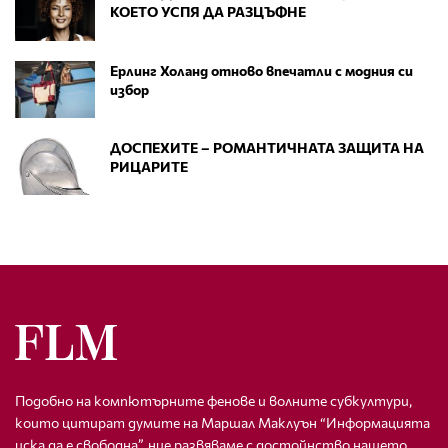
КОЕТО УСПЯ ДА РАЗЦЪФНЕ
Ерлинг Холанд отново впечатли с модния си
избор
ДОСПЕХИТЕ – РОМАНТИЧНАТА ЗАЩИТА НА
РИЦАРИТЕ
Подобно на компютърните фенове и волните субкултури,
които цитират думите на Маршал Маклуън “Информацията
иска да е свободна”, ние развяваме с достойнство нашето