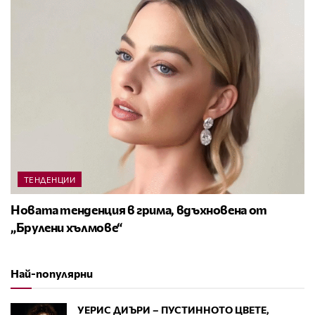
ТЕНДЕНЦИИ
Новата тенденция в грима, вдъхновена от
„Брулени хълмове“
Най-популярни
УЕРИС ДИЪРИ – ПУСТИННОТО ЦВЕТЕ,