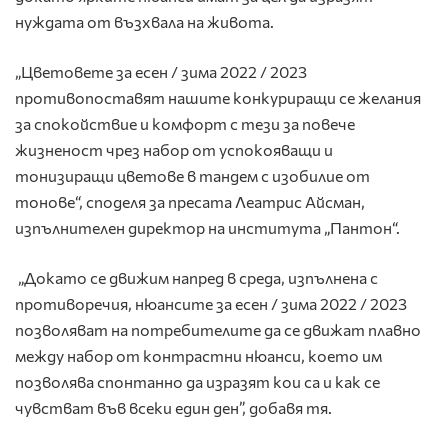
нуждата от възхвала на живота.
„Цветовете за есен / зима 2022 / 2023
противопоставят нашите конкуриращи се желания
за спокойствие и комфорт с тези за повече
жизненост чрез набор от успокояващи и
тонизиращи цветове в тандем с изобилие от
тонове“, споделя за пресата Леатрис Айсман,
изпълнителен директор на института „Пантон“.
„Докато се движим напред в среда, изпълнена с
противоречия, нюансите за есен / зима 2022 / 2023
позволяват на потребителите да се движат плавно
между набор от контрастни нюанси, което им
позволява спонтанно да изразят кои са и как се
чувстват във всеки един ден”, добавя тя.