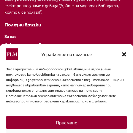
електронно знаме с девиза “Дайте на модата свободата,
която й се полага!”.
Полезни връзки
За нас
Декларация за поверителност
Политика за бисквитки
Управление на съгласие
За контакти
За да предоставим най-доброто изживяване, ние използваме
технологии като бисквитки за съхраняване и/или достъп до
editor@fashion-lifestyle.net
информация за устройството. Съгласието с тези технологии ще ни
позволи да обработваме данни, като например поведение при
+359 88 227 33 47
сърфиране или уникални идентификатори на този сайт.
Несъгласието или оттеглянето на съгласието може да повлияе
неблагоприятно на определени характеристики и функции.
Последвайте ни
Facebook
Приемане