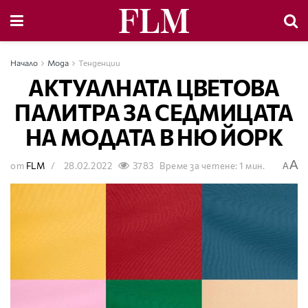
Начало
Мода
Тенденции
АКТУАЛНАТА ЦВЕТОВА
ПАЛИТРА ЗА СЕДМИЦАТА
НА МОДАТА В НЮ ЙОРК
A
от
FLM
28.02.2022
3783
Време за четене: 1 мин.
A