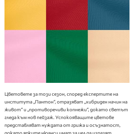
Цветовете за този сезон, според експертите на
института „Пантон“, отразяват „хибриден начин на
живот“ и „противоречиви копнежи“, докато светът
гледа към нов пейзаж. Успокояващите цветове
представляват нуждата от грижа и осъзнатост,
докато ярките нюанси имат за цел да изразят