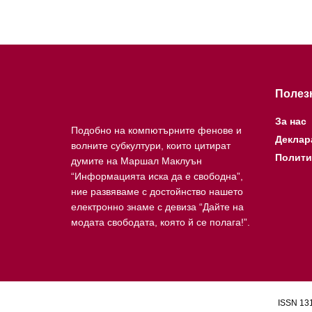
Полез
За нас
Подобно на компютърните фенове и
Деклар
волните субкултури, които цитират
Полити
думите на Маршал Маклуън
“Информацията иска да е свободна”,
ние развяваме с достойнство нашето
електронно знаме с девиза “Дайте на
модата свободата, която й се полага!”.
ISSN 131