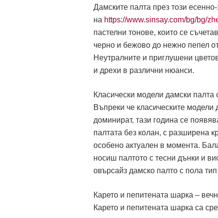
Дамските палта през този есенно
на
https://www.sinsay.com/bg/bg/zhe
пастелни тонове, които се съчета
черно и бежово до нежно пепел от
Неутралните и приглушени цветов
и дрехи в различни нюанси.
Класически модели дамски палта 
Въпреки че класическите модели 
доминират, тази година се появя
палтата без колан, с разширена к
особено актуален в момента. Бала
носиш палтото с тесни дънки и в
овърсайз дамско палто с пола ти
Карето и пепитената шарка – веч
Карето и пепитената шарка са сре