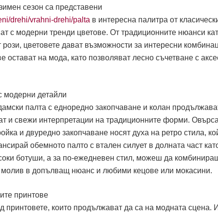
-зимен сезон са представени
ni/drehi/vrahni-drehi/palta
в интересна палитра от класическ
ват с модерни тренди цветове. От традиционните нюанси ка
 рози, цветовете дават възможности за интересни комбинац
е остават на мода, като позволяват лесно съчетване с акс
с модерни детайли
дамски палта с едноредно закопчаване и колан продължава
ват и свежи интерпретации на традиционните форми. Овърс
ройка и двуредно закопчаване носят духа на ретро стила, ко
нсирай обемното палто с втален силует в долната част кат
исоки ботуши, а за по-ежедневен стил, можеш да комбинира
п молив в допълващ нюанс и любими кецове или мокасини.
ните принтове
д принтовете, които продължават да са на модната сцена. 