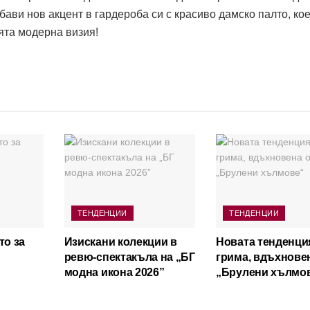
бави нов акцент в гардероба си с красиво дамско палто, кое
ята модерна визия!
ТЕНДЕНЦИИ
ТЕНДЕНЦИИ
то за
Изискани колекции в
Новата тенденци
ревю-спектакъла на „БГ
грима, вдъхнове
модна икона 2026”
„Брулени хълмо