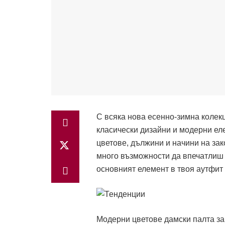
С всяка нова есенно-зимна колек
класически дизайни и модерни еле
цветове, дължини и начини на за
много възможности да впечатлиш с
основният елемент в твоя аутфит 
Модерни цветове дамски палта за