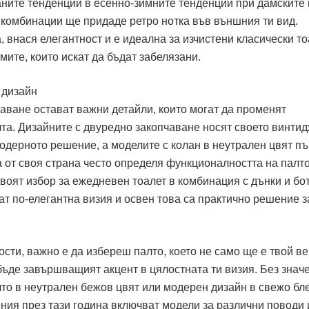
аните тенденции в есенно-зимните тенденции при дамските 
 комбинации ще придаде ретро нотка във външния ти вид.
, внася елегантност и е идеална за изчистени класически то
мите, които искат да бъдат забелязани.
 дизайн
аване остават важни детайли, които могат да променят
лта. Дизайните с двуредно закопчаване носят своето винти
одерното решение, а моделите с колан в неутрален цвят пъ
 от своя страна често определя функционалността на палто
твоят избор за ежедневен тоалет в комбинация с дънки и бот
т по-елегантна визия и освен това са практично решение з
сти, важно е да избереш палто, което не само ще е твой в
 бъде завършващият акцент в цялостната ти визия. Без знач
то в неутрален бежов цвят или модерен дизайн в свежо бл
ния през тази година включват модели за различни поводи 