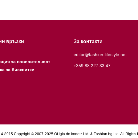
ни връзки
За контакти
editor@fashion-lifestyle.net
ация за поверителност
+359 88 227 33 47
ка за бисквитки
4-8915 Copyright © 2007-2025 Ot igla do konetz Ltd. & Fashion.bg Ltd. All Rights