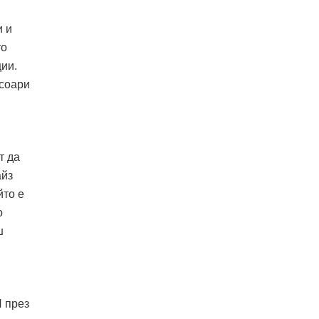
и и
то
ии.
есоари
т да
айз
йто е
о
ш
И през