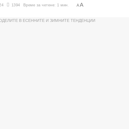
A
24
1394
Време за четене: 1 мин.
A