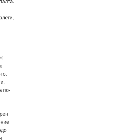
палта.
алети,
дж
к
то.
и,
а по-
ерен
ение
едо
и