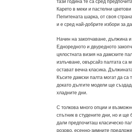
тази година те са сред предпочит
Карето в меки и пастелни цветови
Пепитената шарка, от своя страна
и е сред най-добрите избори за да
Начин на закопчаване, дължина и
Едноредното и двуредното закопч
цялостната визия на дамските па
излъчване, овърсайз палтата са м
остават вечна класика. Дължината
Късите дамски палта могат да са 
докато дългите модели ще създада
хладните дни.
С толкова много опции и възможно
спътник в студените дни, но и ще
дали предпочиташ класическо пал
розово, есенно-зимните предложе