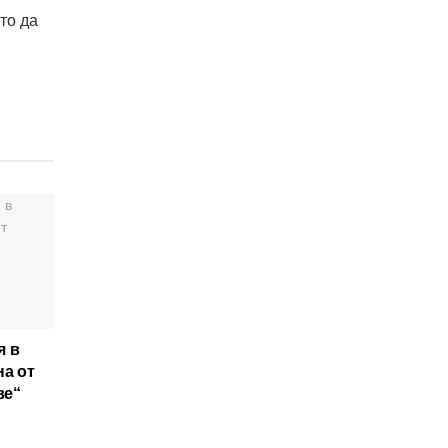
то да
я в
на от
ве“