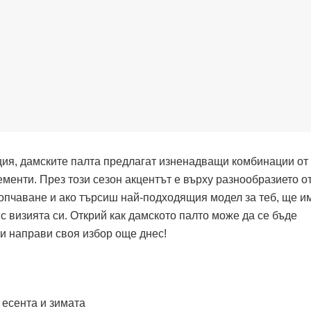
ция, дамските палта предлагат изненадващи комбинации от
менти. През този сезон акцентът е върху разнообразието о
копчаване и ако търсиш най-подходящия модел за теб, ще 
 визията си. Открий как дамското палто може да се бъде
и направи своя избор още днес!
 есента и зимата