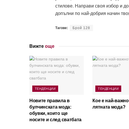
стилове. Направи своя избор и до
допълни по най-добрия начин тво
Тагове:
Брой 128
Вижте
още
ТЕНДЕНЦИИ
ТЕНДЕНЦИИ
Новите правила в
Кое е най-важно
булчинската мода:
лятната мода?
обувки, които ще
носите и след сватбата