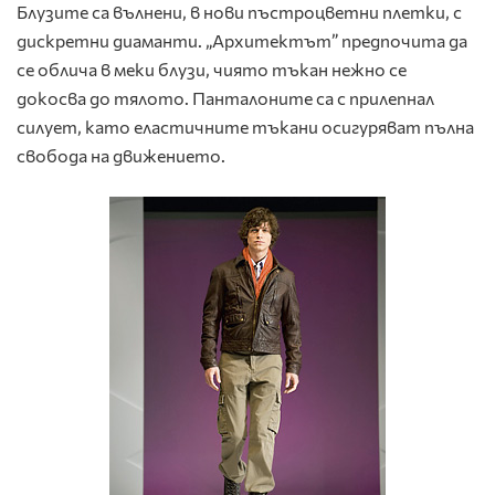
Блузите са вълнени, в нови пъстроцветни плетки, с
дискретни диаманти. „Архитектът” предпочита да
се облича в меки блузи, чиято тъкан нежно се
докосва до тялото. Панталоните са с прилепнал
силует, като еластичните тъкани осигуряват пълна
свобода на движението.