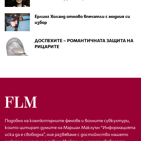
Ерлинг Холанд отново впечатли с модния си
избор
ДОСПЕХИТЕ – РОМАНТИЧНАТА ЗАЩИТА НА
РИЦАРИТЕ
Подобно на компютърните фенове и волните субкултури,
които цитират думите на Маршал Маклуън “Информацията
иска да е свободна”, ние развяваме с достойнство нашето