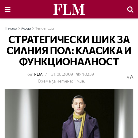
Начало
Мода
Тенденции
СТРАТЕГИЧЕСКИ ШИК ЗА
СИЛНИЯ ПОЛ: КЛАСИКА И
ФУНКЦИОНАЛНОСТ
от
FLM
31.08.2009
10259
A
A
Време за четене: 1 мин.