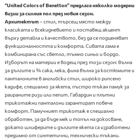
“United Colors of Benetton” предлага няколко модерни
визии за силния пол през новия сезон.
Архитектът
– стил, търсещ място между
класиката и всекидневието и поставящ акцент
върху детайла и качеството, без да се подценяват
функционалността и комфорта. Сивата гама е
комбинирана със светло, тъмно синьо и бордо.
Изборът на материи е водещ през този сезон: вълна
за дългите и ¾ сака, лека, фина вълна за костюмите и
панталоните в английски стил, широко рипсено
кадифе, специално за якета, пъстро тъкан памук за
раираните ризи или пепит. Габардин и плътни
трикотажни панталони гарантират повече
комфорт. Памучният трикотаж е специално
обработен, за да бъде мек и топъл на докосване,
докато шлиферите и дългите якета са изработени
предимно от синтетични, технически тъкани.