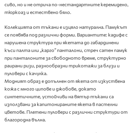
сиво, но и не отрича по-нестандартните керемидено,
тюркоаз и естествено бяло.
Колекцията от тъкани е изцяло натурална. Памукът
се появява под различни форми. Вариантите: кадифе с
нарушена структура при якетата до габардинени
къси палта или „карго” панталони, стреч сатен памук
при панталоните за свободното време, структурно
раирани ризи, разнообразни трикотажи за блузи и
пуловери с качулка.
Модният образ е допълнен от якета от изкуствена
кожа с много ципове и джобове, докато
синтетичните, устойчиви на вятър тъкани са
използвани за капитонираните якета в пастелни
цветове. Плетени пуловери с различни структури от
благородна вълна.