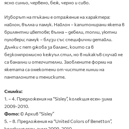
ясно синьо, червено, беж, черно и сиво.
Изборът на тъкани е отражение на характера:
найлон, вълна и памук. Найлон – капитонирани якета в
брилянтни цветове; вълна – дебели, топли, уютни
пуловери; памук – блузи със специфични детайли.
Дънки с пет джоба за баланс, които са в
безкомпромисно кежуъл стил, но в никакъв случай не
са банални и отегчителни. Заоблените форми на
якетата са омекотени от чистите линии на
панталоните и тениските.
Снимки:
1. – 4. Предложения на “Sisley”, колекция есен-зима
2009-2010.
Фото:
© Архив “Sisley”
5. – 8. Предложения на “United Colors of Benetton”,
колекция есен-зима 2009-2010.