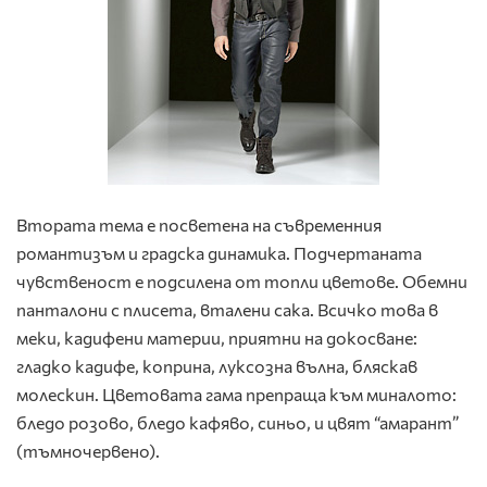
Втората тема е посветена на съвременния
романтизъм и градска динамика. Подчертаната
чувственост е подсилена от топли цветове. Обемни
панталони с плисета, вталени сака. Всичко това в
меки, кадифени материи, приятни на докосване:
гладко кадифе, коприна, луксозна вълна, бляскав
молескин. Цветовата гама препраща към миналото:
бледо розово, бледо кафяво, синьо, и цвят “амарант”
(тъмночервено).