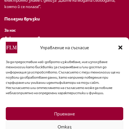
електронно знаме с девиза “Дайте на модата свободата,
която й се полага!”.
Полезни връзки
За нас
Декларация за поверителност
Политика за бисквитки
Управление на съгласие
За контакти
За да предоставим най-доброто изживяване, ние използваме
технологии като бисквитки за съхраняване и/или достъп до
editor@fashion-lifestyle.net
информация за устройството. Съгласието с тези технологии ще ни
позволи да обработваме данни, като например поведение при
+359 88 227 33 47
сърфиране или уникални идентификатори на този сайт.
Несъгласието или оттеглянето на съгласието може да повлияе
неблагоприятно на определени характеристики и функции.
Последвайте ни
Facebook
Приемане
Отказ