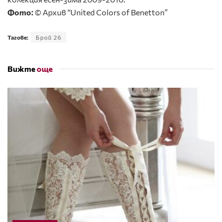
Фото:
© Архив “United Colors of Benetton”
Тагове:
Брой 26
Вижте
още