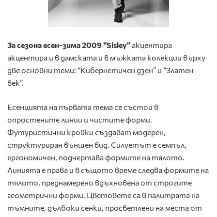
За сезона есен-зима 2009 “Sisley”
акцентира
акцентира и в дамската и в мъжката колекции върху
две основни теми: “Кибернетичен дзен” и “Златен
век”.
Есенцията на първата тема се състои в
опростените линии и чистите форми.
Футуристични кройки създават модерен,
структуриран външен вид. Силуетът е семпъл,
ергономичен, подчертава формите на тялото.
Линията е права и в същото време следва формите на
тялото, преднамерено вдъхновена от строгите
геометрични форми. Цветовете са в палитрата на
тъмните, дълбоки сенки, просветлени на места от