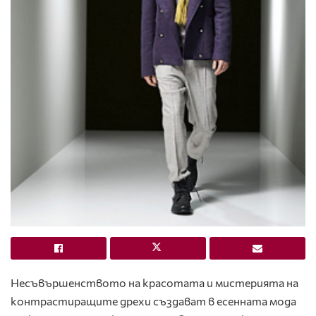
Несъвършенството на красотата и мистерията на
контрастиращите дрехи създават в есенната мода