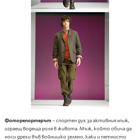
Фоторепортерът
– спортен дух за активния мъж,
играещ водеща роля в живота. Мъж, който обича да
носи дрехи във войнишко зелено, каки и петнисто