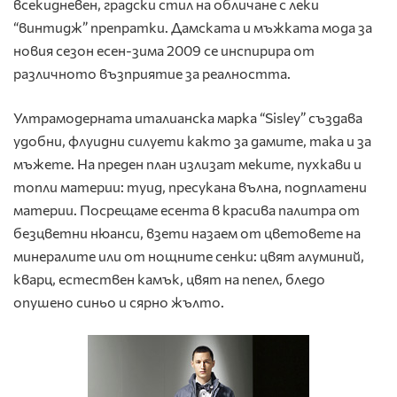
всекидневен, градски стил на обличане с леки
“винтидж” препратки. Дамската и мъжката мода за
новия сезон есен-зима 2009 се инспирира от
различното възприятие за реалността.
Ултрамодерната италианска марка “Sisley” създава
удобни, флуидни силуети както за дамите, така и за
мъжете. На преден план излизат меките, пухкави и
топли материи: туид, пресукана вълна, подплатени
материи. Посрещаме есента в красива палитра от
безцветни нюанси, взети назаем от цветовете на
минералите или от нощните сенки: цвят алуминий,
кварц, естествен камък, цвят на пепел, бледо
опушено синьо и сярно жълто.