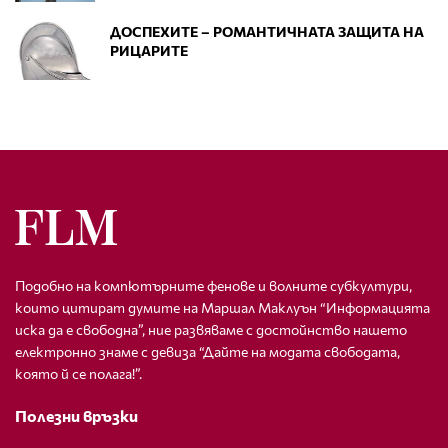
ДОСПЕХИТЕ – РОМАНТИЧНАТА ЗАЩИТА НА
РИЦАРИТЕ
Подобно на компютърните фенове и волните субкултури,
които цитират думите на Маршал Маклуън “Информацията
иска да е свободна”, ние развяваме с достойнство нашето
електронно знаме с девиза “Дайте на модата свободата,
която й се полага!”.
Полезни връзки