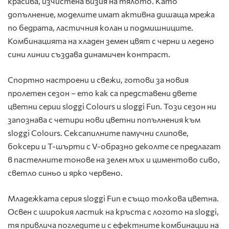
красива, изчистена визия на тялото. Като
допълнение, моделите имат активна дишаща мрежа
по бедрата, ластичния колан и подмишниците.
Комбинацията на хладен земен цвят с черни и ледено
сини линии създава динамичен контраст.
Спортно настроени и свежи, готови за новия
пролетен сезон – ето как са представени двете
цветни серии sloggi Colours и sloggi Fun. Този сезон ни
запознава с четири нови цветни попълнения към
sloggi Colours. Сексапилните памучни слипове,
боксери и Т-шърти с V-образно деколте се предлагат
в пастелните тонове на зелен мъх и циментово сиво,
светло синьо и ярко червено.
Младежката серия sloggi Fun е също толкова цветна.
Освен с широкия ластик на кръста с логото на sloggi,
тя привлича погледите и с ефектните комбинации на