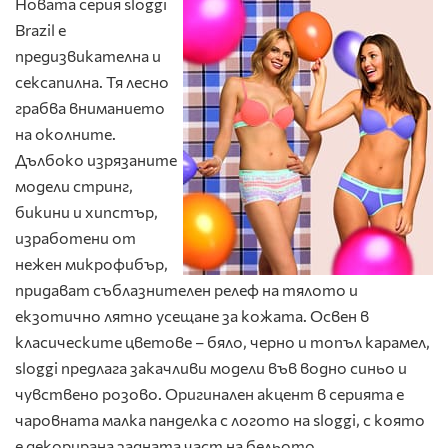
Новата серия sloggi
Brazil е
предизвикателна и
сексапилна. Тя лесно
грабва вниманието
на околните.
Дълбоко изрязаните
модели стринг,
бикини и хипстър,
изработени от
нежен микрофибър,
придават съблазнителен релеф на тялото и
екзотично лятно усещане за кожата. Освен в
класическите цветове – бяло, черно и топъл карамел,
sloggi предлага закачливи модели във водно синьо и
чувствено розово. Оригинален акцент в серията е
чаровната малка панделка с логото на sloggi, с която
е декорирана задната част на бельото.