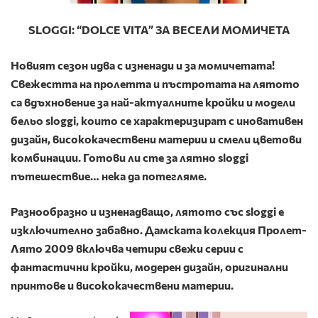
SLOGGI: “DOLCE VITA” ЗА ВЕСЕЛИ МОМИЧЕТА
Новият сезон идва с изненади и за момичетата!
Свежестта на пролетта и пъстротата на лятото
са вдъхновение за най-актуалните кройки и модели
бельо
sloggi
, които се характеризират с иновативен
дизайн
,
висококачествени материи
и смели цветови
комбинации. Готови ли сте за лятно
sloggi
пътешествие… нека да потегляме.
Разнообразно и изненадващо, лятото със
sloggi
е
изключително забавно. Дамската колекция Пролет-
Лято 2009 включва четири свежи серии с
фантастични кройки, модерен дизайн, оригинални
принтове и висококачествени материи.