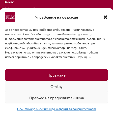
За нас
Декларация за поверителност
Политика за бисквитки
Управление на съгласие
За контакти
За да предоставим най-доброто изживяване, ние използваме
технологии като бисквитки за съхраняване и/или достъп до
editor@fashion-lifestyle.net
информация за устройството. Съгласието с тези технологии ще ни
позволи да обработваме данни, като например поведение при
+359 88 227 33 47
сърфиране или уникални идентификатори на този сайт.
Несъгласието или оттеглянето на съгласието може да повлияе
неблагоприятно на определени характеристики и функции.
Последвайте ни
Facebook
Приемане
Отказ
Преглед на предпочитанията
ISSN 1314-8915 Copyright © 2007-2025 Ot igla do konetz Ltd. & Fashion.bg
Ltd. All Rights Reserved
Политика за бисквитки
Декларация за поверителност