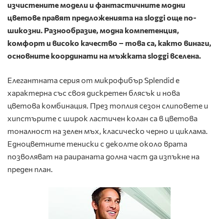
изчистените модели и фантастичните модни
цветове правят предложенията на
sloggi
още по-
шикозни. Разнообразие, модна компетенция,
комфорт и високо качество
– това
са
,
както винаги
,
основните координати на мъжката
sloggi
вселена.
Елегантната серия от микрофибър Splendid е
характерна със своя дискретен блясък и нова
цветова комбинация. През топлия сезон слиповете и
хипстърите с широк ластичен колан са в цветова
тоналност на зелен мъх, класическо черно и циклама.
Едноцветните тениски с деколте около врата
позволяват на раираната долна част да изпъкне на
преден план.