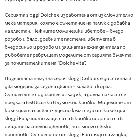
Серията sloggi Dolche е изработена от изключително
мека материя, която е съчетание на памук с добавка
на еластан. Нежните момичешки цветове – бледо
розово и бяло, дребните пастелни цветчета в
бледосиньо и розово и изящната нежна дантела по
ръбовете превръщат моделите от серията в мечта
за почитателките на “Dolche vita”.
Познатата памучна серия sloggi Colours е достъпна в
два модерни за сезона цвята – лилаво и корал.
Сутиенът е подплатен и гладък, а долната част се
предлага във всички възможни кройки. Моделите от
колекцията пасват чудесно към тези от колекция
sloggi Fun
,
чиито гащета са в кройка шорти и са в
същите пастелни цветове, но с много свежи
принтове. Сутиените от sloggi Fun също са гладки,