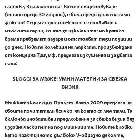
слипове,
в началото на своето съществуване
(точно преди 30 години),
е била предназначена само
за жени? Седем години по-късно се появяват и
мъжките серии, които за изключително кратко
време превземат пазара и отстояват тези позиции
до днес. Новата колекция на марката, произвеждана
от концерна Триумф, предлага изкушения и за двата
пола:
SLOGGI ЗА МЪЖЕ: УМНИ МАТЕРИИ ЗА СВЕЖА
ВИЗИЯ
Мъжката колекция Пролет-Лято 2009 предлага на
своите почитатели всичко, за което са мечтали. Тя
включва иновативни предложения за свежа визия без
издайнически петна под мишниците. Новите кройки
като практичното дълбоко
V
-образно деколте,