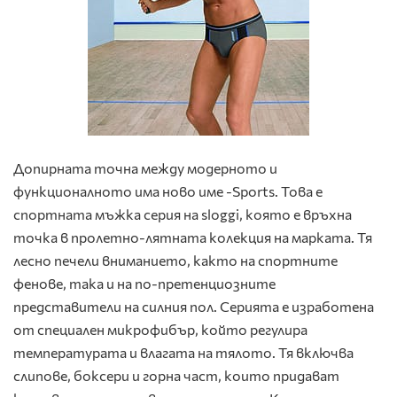
Допирната точна между модерното и
функционалното има ново име -Sports. Това е
спортната мъжка серия на sloggi, която е връхна
точка в пролетно-лятната колекция на марката. Тя
лесно печели вниманието, както на спортните
фенове, така и на по-претенциозните
представители на силния пол. Серията е изработена
от специален микрофибър, който регулира
температурата и влагата на тялото. Тя включва
слипове, боксери и горна част, които придават