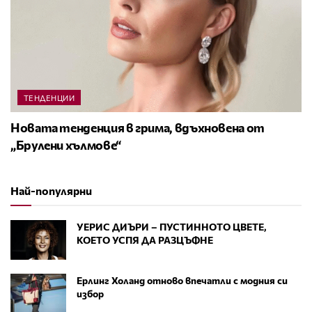
ТЕНДЕНЦИИ
Новата тенденция в грима, вдъхновена от
„Брулени хълмове“
Най-популярни
УЕРИС ДИЪРИ – ПУСТИННОТО ЦВЕТЕ,
КОЕТО УСПЯ ДА РАЗЦЪФНЕ
Ерлинг Холанд отново впечатли с модния си
избор