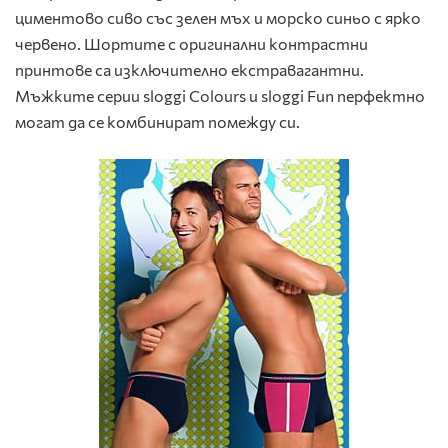
циментово сиво със зелен мъх и морско синьо с ярко
червено. Шортите с оригинални контрастни
принтове са изключително екстравагантни.
Мъжките серии sloggi Colours и sloggi Fun перфектно
могат да се комбинират помежду си.