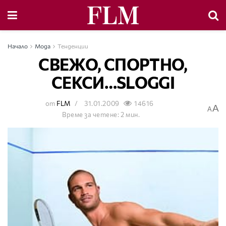
Начало
Мода
Тенденции
СВЕЖО, СПОРТНО,
СЕКСИ…SLOGGI
от
FLM
31.01.2009
14616
A
A
Време за четене: 2 мин.