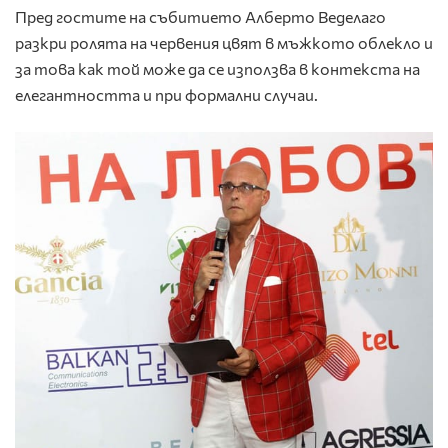
Пред гостите на събитието Алберто Веделаго
разкри ролята на червения цвят в мъжкото облекло и
за това как той може да се използва в контекста на
елегантността и при формални случаи.