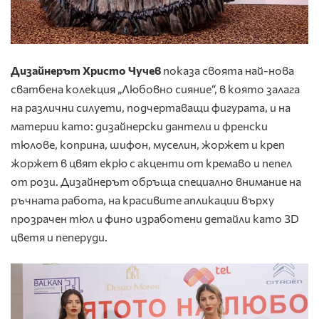
Дизайнерът Христо Чучев
показа своята най-нова
сватбена колекция „Любовно сияние“, в която залага
на различни силуети, подчертаващи фигурата, и на
материи като: дизайнерски дантели и френски
тюлове, коприна, шифон, муселин, жоржет и креп
жоржет в цвят екрю с акценти от кремаво и пепел
от рози. Дизайнерът обръща специално внимание на
ръчната работа, на красивите апликации върху
прозрачен тюл и фино изработени детайли като 3D
цветя и пеперуди.