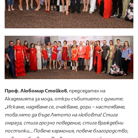
Проф. Любомир Стойков
, председател на
Академията за мода, откри събитието с думите:
„Искаме, надяваме се, очакваме, дори – настояваме,
това лято да бъде Лятото на любовта! Стига
омраза, стига грозно поведение, стига враждебни
постъпки… Повече хармония, повече благородство,