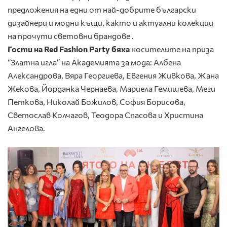
предложения на едни от най-добрите български
дизайнери и модни къщи, както и актуални колекции
на прочути световни брандове .
Гости на Red Fashion Party бяха
носителите на приза
“Златна игла” на Академията за мода: Албена
Александрова, Вяра Георгиева, Евгения Живкова, Жана
Жекова, Йорданка Чернаева, Мариела Гемишева, Меги
Петкова, Николай Божилов, София Борисова,
Светослав Колчагов, Теодора Спасова и Христина
Ангелова.