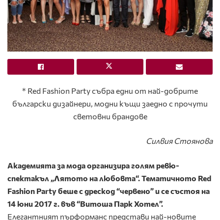
* Red Fashion Party събра едни от най-добрите
български дизайнери, модни къщи заедно с прочути
световни брандове
Силвия Стоянова
Академията за мода организира голям ревю-
спектакъл „Лятото на любовта“. Тематичното Red
Fashion Party беше с дрескод “червено” и се състоя на
14 юни 2017 г. във “Витоша Парк Хотел”.
Елегантният пърформанс представи най-новите