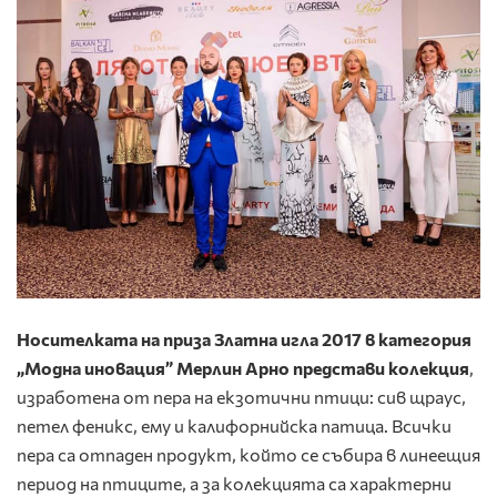
Носителката на приза Златна игла 2017 в категория
„Модна иновация” Мерлин Арно представи колекция
,
изработена от пера на екзотични птици: сив щраус,
петел феникс, ему и калифорнийска патица. Всички
пера са отпаден продукт, който се събира в линеещия
период на птиците, а за колекцията са характерни