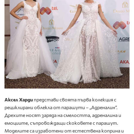
Аксел Харди
представи своята първа колекция с
рециклирани облекла от парашути – „Адреналин“.
Дрехите носят заряда на смелостта, адреналина и
емоциите, съпровождащи скоковете с парашут.
Моделите са изработени от естествена коприна и