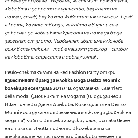
повече добруване… Вярваме, че стилът, красотата,
любовта и доброто са единство, без което не
можем; сплав, без която животът няма смисъл. Прав
е Гьоте, когато твърди, че който е видял и се е
докоснал до човешката красота не може да бъде
засегнат от злото. Червеният цвят има ключова
роля в спектакъла – той е нашият дрескод – символ
на любовта, страстта и съблазънта!“.
Ревю-спектакълът на Red Fashion Party откри
известният бранд за мъжка мода Desizo Monni с
колекция есен/зима 2017/18
, озаглавена ”Guerriero
della moda” („Войникът на модата“) и с дизайнери
Иван Гинчев и Даяна Динкова. Колекцията на Desizo
Monni носи духа на съвременния мъж, онзи „войник на
модата“, който въпреки градскиу хаос, остава верен
на стила си. Иновативното в колекцията са
апликациите на пистолети и барокови елементи,