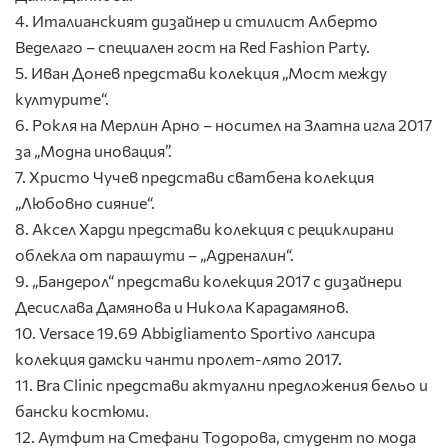
4. Италианският дизайнер и стилист Алберто
Веделаго – специален гост на Red Fashion Party.
5. Иван Донев представи колекция „Мост между
културите“.
6. Рокля на Мерлин Арно – носител на Златна игла 2017
за „Модна иновация”.
7. Христо Чучев представи сватбена колекция
„Любовно сияние“.
8. Аксел Харди представи колекция с рециклирани
облекла от парашути – „Адреналин“.
9. „Бандерол“ представи колекция 2017 с дизайнери
Десислава Дамянова и Никола Карадамянов.
10. Versace 19.69 Abbigliamento Sportivo лансира
колекция дамски чанти пролет-лято 2017.
11. Bra Clinic представи актуални предложения бельо и
бански костюми.
12. Аутфит на Стефани Тодорова, студент по мода