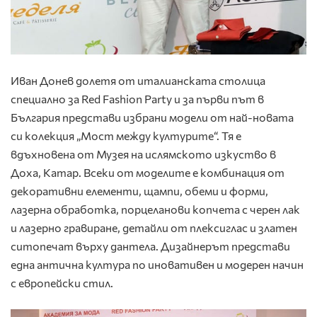
Иван Донев долетя от италианската столица
специално за Red Fashion Party и за първи път в
България представи избрани модели от най-новата
си колекция „Мост между културите“. Тя е
вдъхновена от Музея на ислямското изкуство в
Доха, Катар. Всеки от моделите е комбинация от
декоративни елементи, щампи, обеми и форми,
лазерна обработка, порцеланови копчета с черен лак
и лазерно гравиране, детайли от плексиглас и златен
ситопечат върху дантела. Дизайнерът представи
една антична култура по иновативен и модерен начин
с европейски стил.