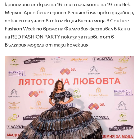
кринолини от края на 16-ти и началото на 19-ти век.
Мерлин Арно беше единственият български дизайнер,
поканен да участва с колекция висша мода в Couture
Fashion Week по време на Филмовия фестивал в Кан и
на RED FASHION PARTY показа за първи път в
България модели от тази колекция.