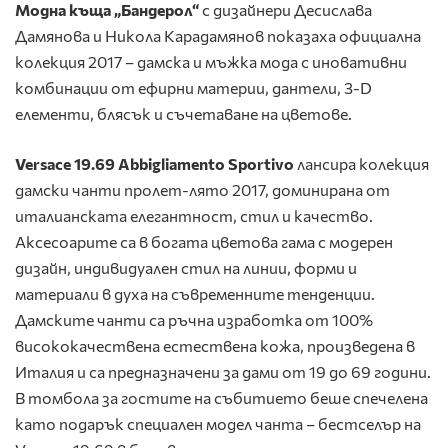
Модна къща „Бандерол“
с дизайнери Десислава
Дамянова и Никола Карадамянов показаха официална
колекция 2017 – дамска и мъжка мода с иновативни
комбинации от ефирни материи, дантели, 3-D
елементи, блясък и съчетаване на цветове.
Versace 19.69 Abbigliamento Sportivo
лансира колекция
дамски чанти пролет-лято 2017, доминирана от
италианската елегантност, стил и качество.
Аксесоарите са в богата цветова гама с модерен
дизайн, индивидуален стил на линии, форми и
материали в духа на съвременните тенденции.
Дамските чанти са ръчна изработка от 100%
висококачествена естествена кожа, произведена в
Италия и са предназначени за дами от 19 до 69 години.
В томбола за гостите на събитието беше спечелена
като подарък специален модел чанта – бестселър на