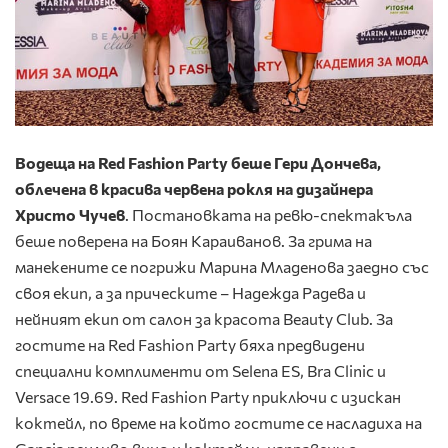
Водеща на Red Fashion Party беше Гери Дончева,
облечена в красива червена рокля на дизайнера
Христо Чучев
. Постановката на ревю-спектакъла
беше поверена на Боян Караиванов. За грима на
манекените се погрижи Марина Младенова заедно със
своя екип, а за прическите – Надежда Радева и
нейният екип от салон за красота Beauty Club. За
гостите на Red Fashion Party бяха предвидени
специални комплименти от Selena ES, Bra Clinic и
Versace 19.69. Red Fashion Party приключи с изискан
коктейл, по време на който гостите се насладиха на