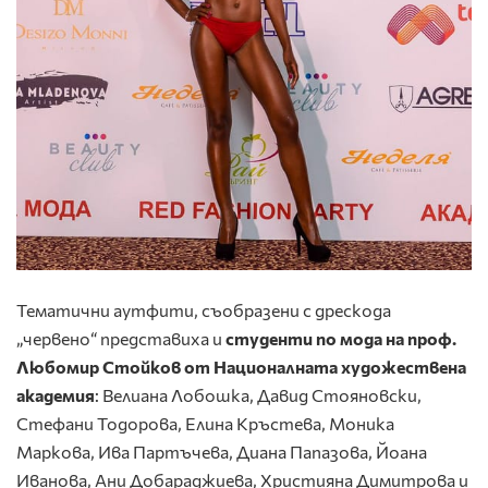
Тематични аутфити, съобразени с дрескода
„червено“ представиха и
студенти по мода на проф.
Любомир Стойков от Националната художествена
академия
: Велиана Лобошка, Давид Стояновски,
Стефани Тодорова, Елина Кръстева, Моника
Маркова, Ива Партъчева, Диана Папазова, Йоана
Иванова, Ани Добараджиева, Християна Димитрова и