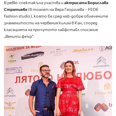
В ревю-спектакъла участва и
актрисата Борислава
Стратиева
(в тоалет на Вяра Георгиева – FEDE
fashion studio), която бе сред най-добре облечените
знаменитости на червения килим в Кан, според
класацията на прочутото лайфстайл списание
„Венити феър“.