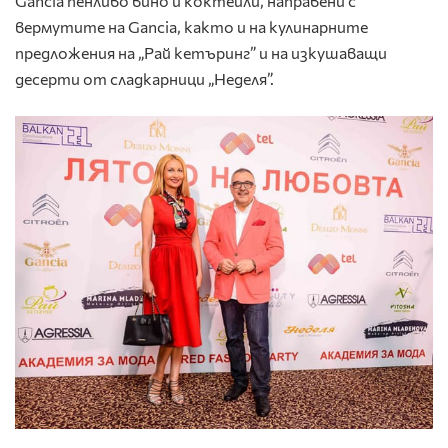
Gancia пенливо вино и коктейли, направени с
вермутите на Gancia, както и на кулинарните
предложения на „Рай кетъринг” и на изкушаващи
десерти от сладкарници „Неделя”.