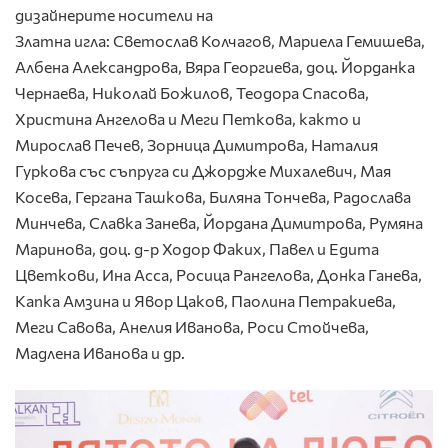
дизайнерите носители на
Златна игла: Светослав Колчагов, Мариела Гемишева,
Албена Александрова, Вяра Георгиева, доц. Йорданка
Чернаева, Николай Божилов, Теодора Спасова,
Христина Ангелова и Меги Петкова, както и
Мирослав Печев, Зорница Димитрова, Наталия
Гуркова със съпруга си Джордже Михалевич, Мая
Косева, Гергана Ташкова, Биляна Тончева, Радослава
Минчева, Славка Занева, Йордана Димитрова, Румяна
Маринова, доц. д-р Ходор Факих, Павел и Едита
Цветкови, Ина Асса, Росица Рангелова, Донка Ганева,
Капка Амзина и Явор Цаков, Паолина Петракиева,
Меги Савова, Анелия Иванова, Роси Стойчева,
Мадлена Иванова и др.