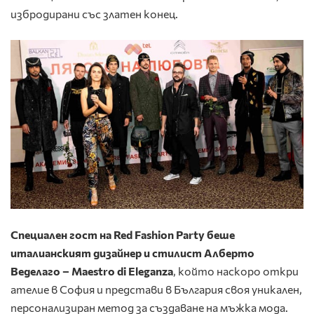
избродирани със златен конец.
Специален гост на Red Fashion Party беше
италианският дизайнер и стилист Алберто
Веделаго – Maestro di Eleganza
, който наскоро откри
ателие в София и представи в България своя уникален,
персонализиран метод за създаване на мъжка мода.