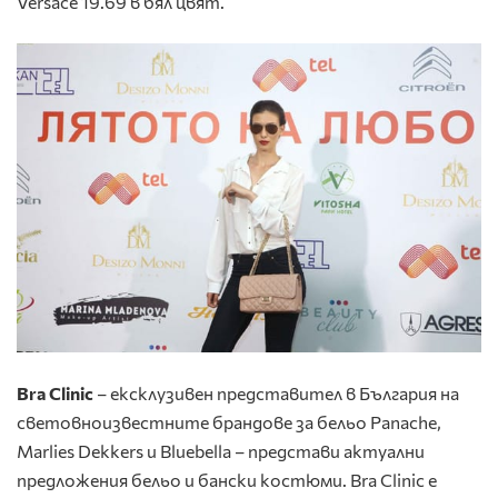
Versace 19.69 в бял цвят.
Bra Clinic
– ексклузивен представител в България на
световноизвестните брандове за бельо Panache,
Marlies Dekkers и Bluebella – представи актуални
предложения бельо и бански костюми. Bra Clinic е