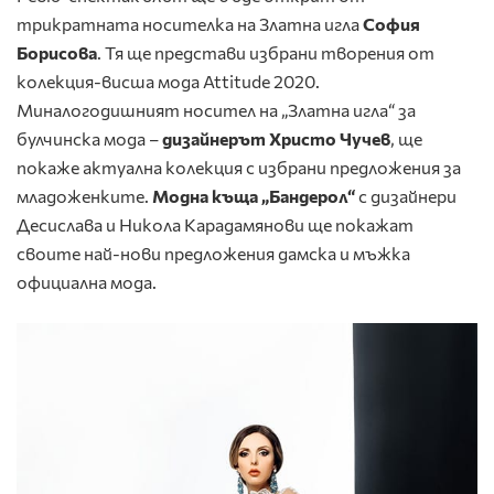
трикратната носителка на Златна игла
София
Борисова
. Тя ще представи избрани творения от
колекция-висша мода Attitude 2020.
Миналогодишният носител на „Златна игла“ за
булчинска мода –
дизайнерът Христо Чучев
, ще
покаже актуална колекция с избрани предложения за
младоженките.
Модна къща „Бандерол“
с дизайнери
Десислава и Никола Карадамянови ще покажат
своите най-нови предложения дамска и мъжка
официална мода.