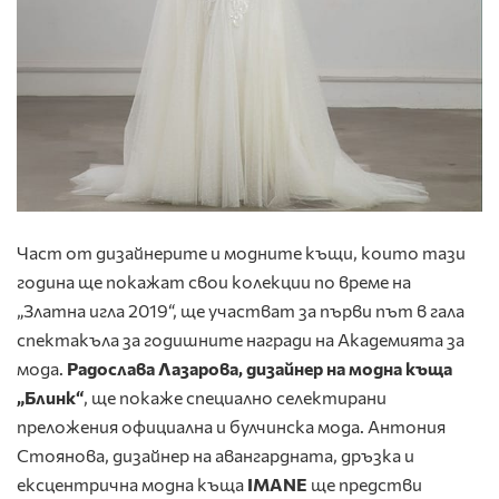
Част от дизайнерите и модните къщи, които тази
година ще покажат свои колекции по време на
„Златна игла 2019“, ще участват за първи път в гала
спектакъла за годишните награди на Академията за
мода.
Радослава Лазарова, дизайнер на модна къща
„Блинк“
, ще покаже специално селектирани
преложения официална и булчинска мода. Антония
Стоянова, дизайнер на авангардната, дръзка и
ексцентрична модна къща
IMANE
ще предстви