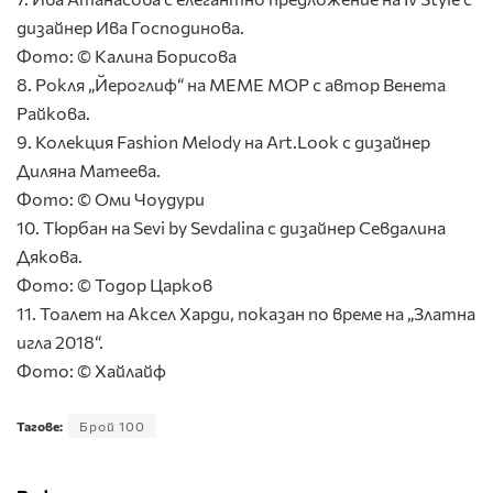
дизайнер Ива Господинова.
Фото: © Калина Борисова
8. Рокля „Йероглиф“ на МЕМЕ МОР с автор Венета
Райкова.
9. Колекция Fashion Melody на Art.Look с дизайнер
Диляна Матеева.
Фото: © Оми Чоудури
10. Тюрбан на Sevi by Sevdalina с дизайнер Севдалина
Дякова.
Фото: © Тодор Царков
11. Тоалет на Аксел Харди, показан по време на „Златна
игла 2018“.
Фото: © Хайлайф
Тагове:
Брой 100