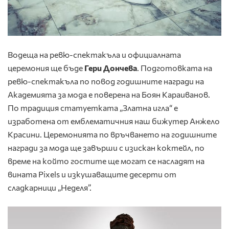
Водеща на ревю-спектакъла и официалната
церемония ще бъде
Гери Дончева
. Подготовката на
ревю-спектакъла по повод годишните награди на
Академията за мода е поверена на Боян Караиванов.
По традиция статуетката „Златна игла“ е
изработена от емблематичния наш бижутер Анжело
Красини. Церемонията по връчването на годишните
награди за мода ще завърши с изискан коктейл, по
време на който гостите ще могат се насладят на
вината Pixels и изкушаващите десерти от
сладкарници „Неделя”.