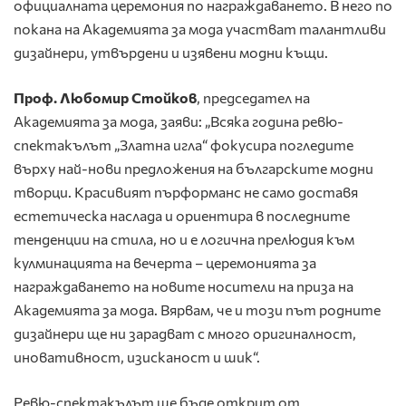
официалната церемония по награждаването. В него по
покана на Академията за мода участват талантливи
дизайнери, утвърдени и изявени модни къщи.
Проф. Любомир Стойков
, председател на
Академията за мода, заяви: „Всяка година ревю-
спектакълът „Златна игла“ фокусира погледите
върху най-нови предложения на българските модни
творци. Красивият пърформанс не само доставя
естетическа наслада и ориентира в последните
тенденции на стила, но и е логична прелюдия към
кулминацията на вечерта – церемонията за
награждаването на новите носители на приза на
Академията за мода. Вярвам, че и този път родните
дизайнери ще ни зарадват с много оригиналност,
иновативност, изисканост и шик“.
Ревю-спектакълът ще бъде открит от