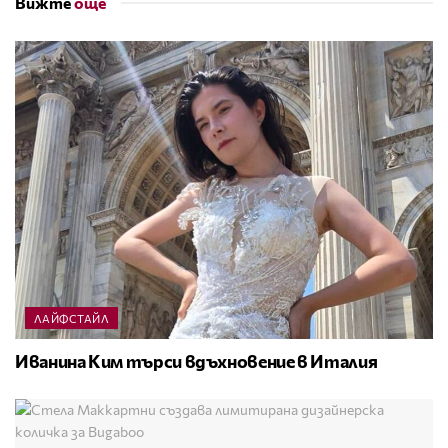
Вижте
още
ЛАЙФСТАЙЛ
Иванина Ким търси вдъхновение в Италия