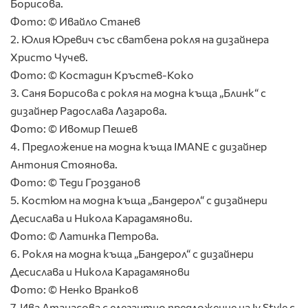
Борисова.
Фото: © Ивайло Станев
2. Юлия Юревич със сватбена рокля на дизайнера
Христо Чучев.
Фото: © Костадин Кръстев-Коко
3. Саня Борисова с рокля на модна къща „Блинк“ с
дизайнер Радослава Лазарова.
Фото: © Ивомир Пешев
4. Предложение на модна къща IMANE с дизайнер
Антония Стоянова.
Фото: © Теди Грозданов
5. Костюм на модна къща „Бандерол“ с дизайнери
Десислава и Никола Карадамянови.
Фото: © Латинка Петрова.
6. Рокля на модна къща „Бандерол“ с дизайнери
Десислава и Никола Карадамянови
Фото: © Ненко Вранков
7. Ива Атанасова с елегантно предложение на Iv Style с