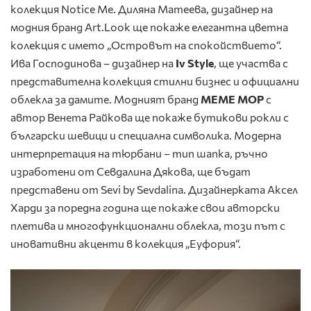
колекция Notice Me. Диляна Матеева, дизайнер на
модния бранд Art.Look ще покаже елегантна цветна
колекция с името „Островът на спокойствието“.
Ива Господинова – дизайнер на
Iv Style
, ще участва с
представителна колекция стилни бизнес и официални
облекла за дамите. Модният бранд
МЕМЕ МОР
с
автор Венета Райкова ще покаже бутикови рокли с
български шевици и специална символика. Модерна
интерпретация на тюрбани – тип шапка, ръчно
изработени от Севдалина Дякова, ще бъдат
представени от Sevi by Sevdalina. Дизайнерката Аксел
Харди за поредна година ще покаже свои авторски
плетива и многофункционални облекла, този път с
иновативни акценти в колекция „Еуфория“.