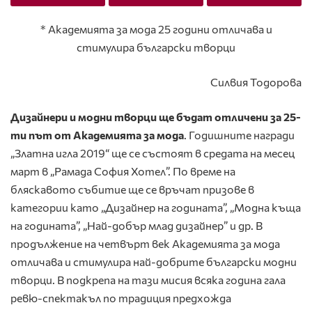
* Академията за мода 25 години отличава и
стимулира български творци
Силвия Тодорова
Дизайнери и модни творци ще бъдат отличени за 25-
ти път от Академията за мода
. Годишните награди
„Златна игла 2019“ ще се състоят в средата на месец
март в „Рамада София Хотел”. По време на
бляскавото събитие ще се връчат призове в
категории като „Дизайнер на годината”, „Модна къща
на годината”, „Най-добър млад дизайнер” и др. В
продължение на четвърт век Академията за мода
отличава и стимулира най-добрите български модни
творци. В подкрепа на тази мисия всяка година гала
ревю-спектакъл по традиция предхожда