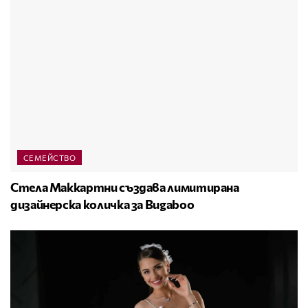
СЕМЕЙСТВО
Стела Маккартни създава лимитирана
дизайнерска количка за Bugaboo