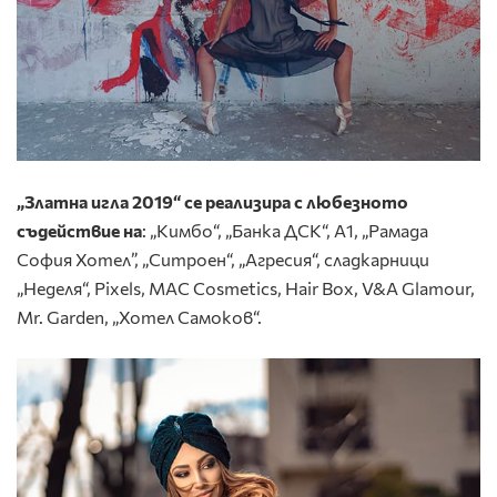
„Златна игла 2019“ се реализира с любезното
съдействие на
: „Кимбо“, „Банка ДСК“, A1, „Рамада
София Хотел”, „Ситроен“, „Агресия“, сладкарници
„Неделя“, Pixels, MAC Cosmetics, Hair Box, V&A Glamour,
Mr. Garden, „Хотел Самоков“.