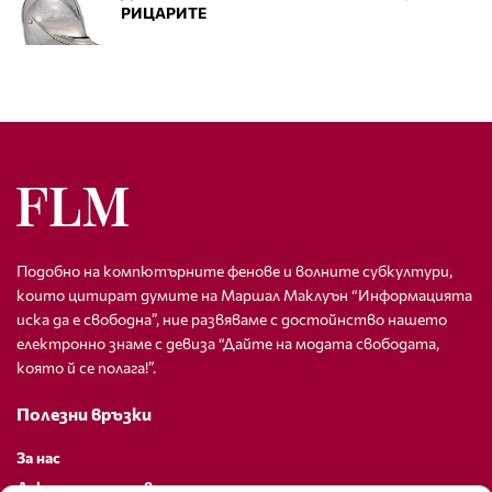
РИЦАРИТЕ
Подобно на компютърните фенове и волните субкултури,
които цитират думите на Маршал Маклуън “Информацията
иска да е свободна”, ние развяваме с достойнство нашето
електронно знаме с девиза “Дайте на модата свободата,
която й се полага!”.
Полезни връзки
За нас
Декларация за поверителност