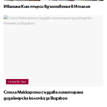
Иванина Ким търси вдъхновение в Италия
СЕМЕЙСТВО
Стела Маккартни създава лимитирана
дизайнерска количка за Bugaboo