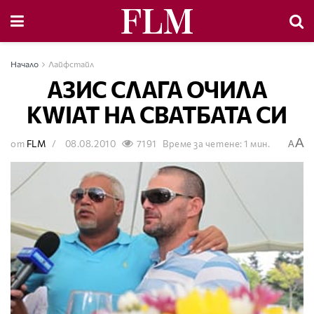
Начало
Лайфстайл
АЗИС СЛАГА ОЧИЛА
KWIAT НА СВАТБАТА СИ
A
от
FLM
08.08.2010
7191
Време за четене: 1 мин.
A