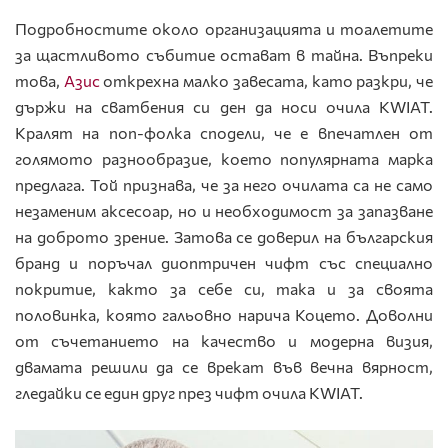
Подробностите около организацията и тоалетите
за щастливото събитие остават в тайна. Въпреки
това,
Азис
открехна малко завесата, като разкри, че
държи на сватбения си ден да носи очила KWIAT.
Кралят на поп-фолка сподели, че е впечатлен от
голямото разнообразие, което популярната марка
предлага. Той признава, че за него очилата са не само
незаменим аксесоар, но и необходимост за запазване
на доброто зрение. Затова се доверил на българския
бранд и поръчал диоптричен чифт със специално
покритие, както за себе си, така и за своята
половинка, която гальовно нарича Коцето. Доволни
от съчетанието на качество и модерна визия,
двамата решили да се врекат във вечна вярност,
гледайки се един друг през чифт очила KWIAT.