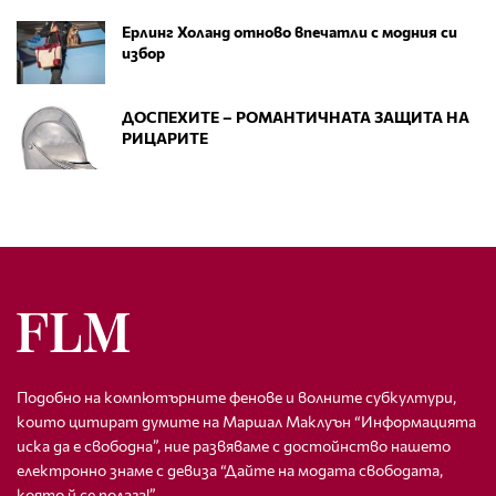
Ерлинг Холанд отново впечатли с модния си
избор
ДОСПЕХИТЕ – РОМАНТИЧНАТА ЗАЩИТА НА
РИЦАРИТЕ
Подобно на компютърните фенове и волните субкултури,
които цитират думите на Маршал Маклуън “Информацията
иска да е свободна”, ние развяваме с достойнство нашето
електронно знаме с девиза “Дайте на модата свободата,
която й се полага!”.