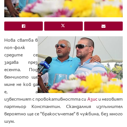
Нова сватба в
поп-фолк
средите се
задава през
есента. Под
венчилото ще
мине не кой да
е, а
известният с провокативността си
Азис
и неговият
партньор Константин. Скандалния изпълнител
вероятно ще се "бракосъчетае" в чужбина, без много
шум.