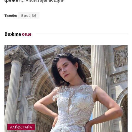
Фото:
© Личен архив Азис
Тагове:
Брой 36
Вижте
още
ЛАЙФСТАЙЛ