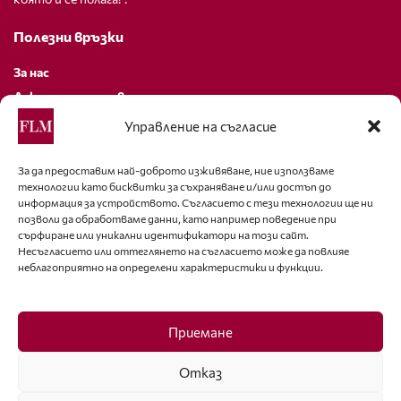
Полезни връзки
За нас
Декларация за поверителност
Политика за бисквитки
Управление на съгласие
За контакти
За да предоставим най-доброто изживяване, ние използваме
технологии като бисквитки за съхраняване и/или достъп до
editor@fashion-lifestyle.net
информация за устройството. Съгласието с тези технологии ще ни
позволи да обработваме данни, като например поведение при
+359 88 227 33 47
сърфиране или уникални идентификатори на този сайт.
Несъгласието или оттеглянето на съгласието може да повлияе
неблагоприятно на определени характеристики и функции.
Последвайте ни
Facebook
Приемане
Отказ