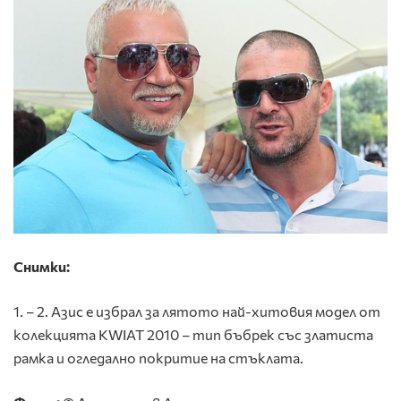
Снимки:
1. – 2. Азис е избрал за лятото най-хитовия модел от
колекцията KWIAT 2010 – тип бъбрек със златиста
рамка и огледално покритие на стъклата.