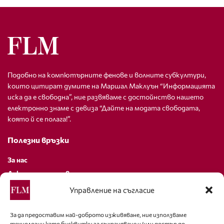
Подобно на компютърните фенове и волните субкултури,
които цитират думите на Маршал Маклуън “Информацията
иска да е свободна”, ние развяваме с достойнство нашето
електронно знаме с девиза “Дайте на модата свободата,
която й се полага!”.
Полезни връзки
За нас
Декларация за поверителност
Политика за бисквитки
Управление на съгласие
За контакти
За да предоставим най-доброто изживяване, ние използваме
технологии като бисквитки за съхраняване и/или достъп до