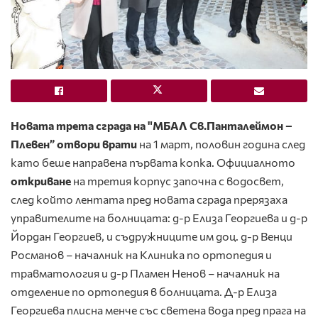
Новата трета сграда на "МБАЛ Св.Панталеймон –
Плевен” отвори врати
на 1 март, половин година след
като беше направена първата копка. Официалното
откриване
на третия корпус започна с водосвет,
след който лентата пред новата сграда прерязаха
управителите на болницата: д-р Елиза Георгиева и д-р
Йордан Георгиев, и съдружниците им доц. д-р Венци
Росманов – началник на Клиника по ортопедия и
травматология и д-р Пламен Ненов – началник на
отделение по ортопедия в болницата. Д-р Елиза
Георгиева плисна менче със светена вода пред прага на