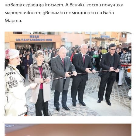
новата сграда за късмет. А всички гости получиха
мартенички от две малки помощнички на Баба
Марта.