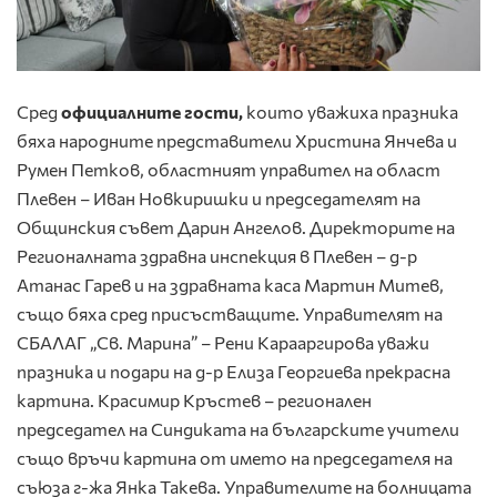
Сред
официалните гости,
които уважиха празника
бяха народните представители Христина Янчева и
Румен Петков, областният управител на област
Плевен – Иван Новкиришки и председателят на
Общинския съвет Дарин Ангелов. Директорите на
Регионалната здравна инспекция в Плевен – д-р
Атанас Гарев и на здравната каса Мартин Митев,
също бяха сред присъстващите. Управителят на
СБАЛАГ „Св. Марина” – Рени Карааргирова уважи
празника и подари на д-р Елиза Георгиева прекрасна
картина. Красимир Кръстев – регионален
председател на Синдиката на българските учители
също връчи картина от името на председателя на
съюза г-жа Янка Такева. Управителите на болницата