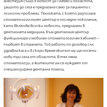
анестезия също е новост за Плевен и областта,
защото до сега е предлагана само за пациенти с
психични проблеми. Техниката, с която разполага
стоматологичният център е последно поколение,
като включва всички новости, предлагани в
денталната медицина. Към денталния център
функционира и мобилен стоматологичен кабинет –
първият в страната. Той работи по договор със
здравна каса и в скоро време екипът му ще посети
нови три села от областта. В тях няма
стоматолози, а жителите им се нуждаят от
специализирана дентална помощ.