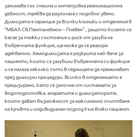
занимава със спешна и интензивна реанимационна
дейност, трябва да разполага с подобно звено.
Диализата е гаранция за всички клиники и отделения в
"МБАЛ Св.Панталеймон – Плевен” , защото когато се
касае за тежки състояния и риск от загуба на
бъбречната функция, ще може да се реагира
адекватно. Хемодиализата е разкрита най-вече за
пациенти, които са загубили бъбречната си функция
и се налага няколко пъти в седмицата да преминават
през диализни процедури. Всичко в отделението е
прецизирано, като се започне от системата за
водоподготовка, апаратите и диализаторите,
които дават възможност за максимално очистване
на кръвта и индивидуален подход към всеки пациент.