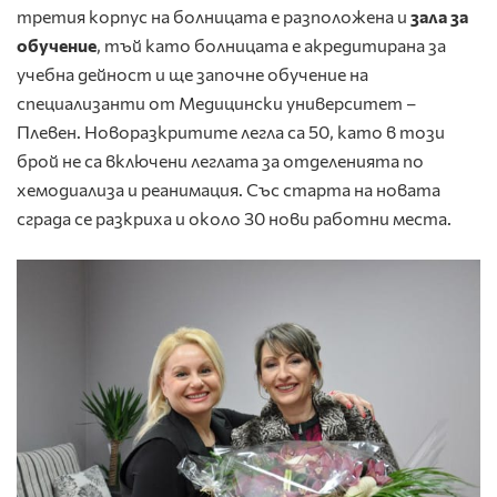
третия корпус на болницата е разположена и
зала за
обучение
, тъй като болницата е акредитирана за
учебна дейност и ще започне обучение на
специализанти от Медицински университет –
Плевен. Новоразкритите легла са 50, като в този
брой не са включени леглата за отделенията по
хемодиализа и реанимация. Със старта на новата
сграда се разкриха и около 30 нови работни места.