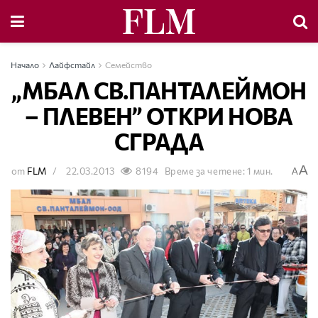
Начало
Лайфстайл
Семейство
„МБАЛ СВ.ПАНТАЛЕЙМОН
– ПЛЕВЕН” ОТКРИ НОВА
СГРАДА
A
от
FLM
22.03.2013
8194
Време за четене: 1 мин.
A