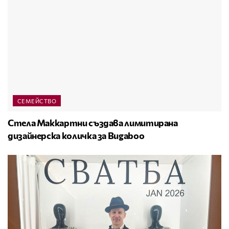
СЕМЕЙСТВО
Стела Маккартни създава лимитирана
дизайнерска количка за Bugaboo