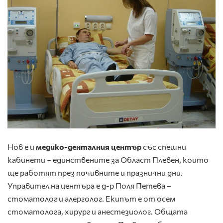
Нов е и
медико-денталния център
със спешни
кабинети – единствените за Област Плевен, които
ще работят през почивните и празнични дни.
Управител на центъра е д-р Поля Петева –
стоматолог и алерголог. Екипът е от осем
стоматолога, хирург и анестезиолог. Общата