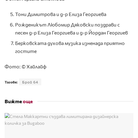
Тони Димитрова и д-р Елиза Георгиева
Рожденикът Любомир Дяковски поздрави с
песен д-р Елиза Георгиева и д-р Йордан Георгиев
Берковската духова музика изненада приятно
гостите
Фото: © Хайлайф
Тагове:
Брой 64
Вижте
още