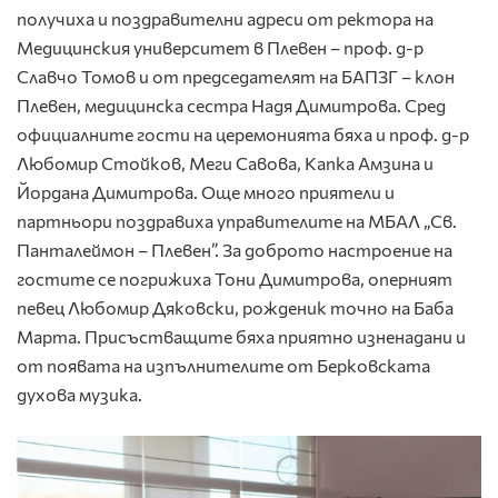
получиха и поздравителни адреси от ректора на
Медицинския университет в Плевен – проф. д-р
Славчо Томов и от председателят на БАПЗГ – клон
Плевен, медицинска сестра Надя Димитрова. Сред
официалните гости на церемонията бяха и проф. д-р
Любомир Стойков, Меги Савова, Капка Амзина и
Йордана Димитрова. Още много приятели и
партньори поздравиха управителите на МБАЛ „Св.
Панталеймон – Плевен”. За доброто настроение на
гостите се погрижиха Тони Димитрова, оперният
певец Любомир Дяковски, рожденик точно на Баба
Марта. Присъстващите бяха приятно изненадани и
от появата на изпълнителите от Берковската
духова музика.