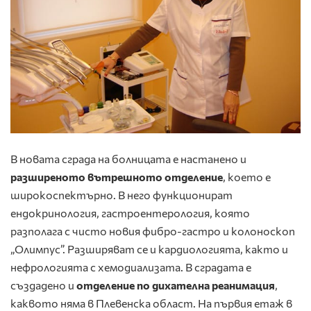
В новата сграда на болницата е настанено и
разширеното вътрешното отделение
, което е
широкоспектърно. В него функционират
ендокринология, гастроентерология, която
разполага с чисто новия фибро-гастро и колоноскоп
„Олимпус”. Разширяват се и кардиологията, както и
нефрологията с хемодиализата. В сградата е
създадено и
отделение по дихателна реанимация
,
каквото няма в Плевенска област. На първия етаж в