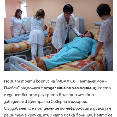
Новият трети корпус на "МБАЛ Св.Панталеймон –
Плевен” разполага с
отделение по хемодиализ
, което
е единственото разкрито в частно лечебно
заведение в Централна Северна България.
Създаването на отделение по нефрология и диализа е
решителна крачка, тъй като всяка болница, която се