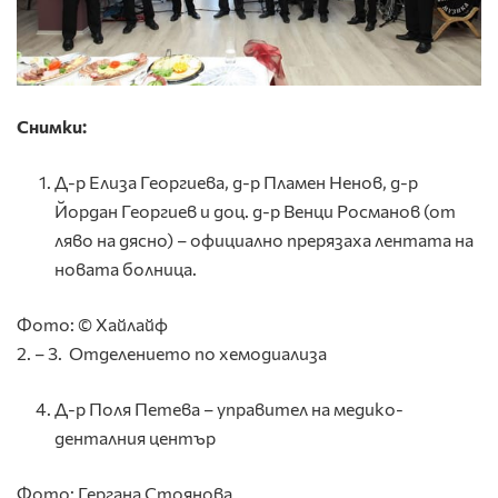
Снимки:
Д-р Елиза Георгиева, д-р Пламен Ненов, д-р
Йордан Георгиев и доц. д-р Венци Росманов (от
ляво на дясно) – официално прерязаха лентата на
новата болница.
Фото: © Хайлайф
2. – 3. Отделението по хемодиализа
Д-р Поля Петева – управител на медико-
денталния център
Фото: Гергана Стоянова