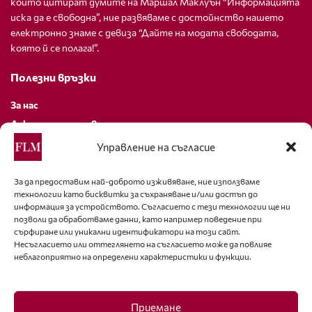
които цитират думите на Маршал Маклуън “Информацията
иска да е свободна”, ние развяваме с достойнство нашето
електронно знаме с девиза “Дайте на модата свободата,
която й се полага!”.
Полезни връзки
За нас
Декларация за поверителност
Политика за бисквитки
Управление на съгласие
За контакти
За да предоставим най-доброто изживяване, ние използваме
технологии като бисквитки за съхраняване и/или достъп до
editor@fashion-lifestyle.net
информация за устройството. Съгласието с тези технологии ще ни
позволи да обработваме данни, като например поведение при
+359 88 227 33 47
сърфиране или уникални идентификатори на този сайт.
Несъгласието или оттеглянето на съгласието може да повлияе
неблагоприятно на определени характеристики и функции.
Последвайте ни
Facebook
Приемане