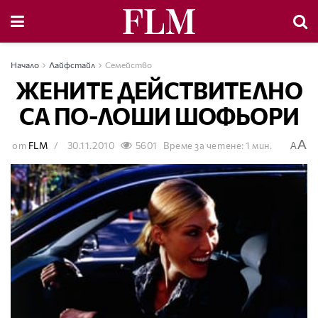
Начало
Лайфстайл
Семейство
ЖЕНИТЕ ДЕЙСТВИТЕЛНО
СА ПО-ЛОШИ ШОФЬОРИ
A
от
FLM
30.11.2010
5601
Време за четене: 1 мин.
A