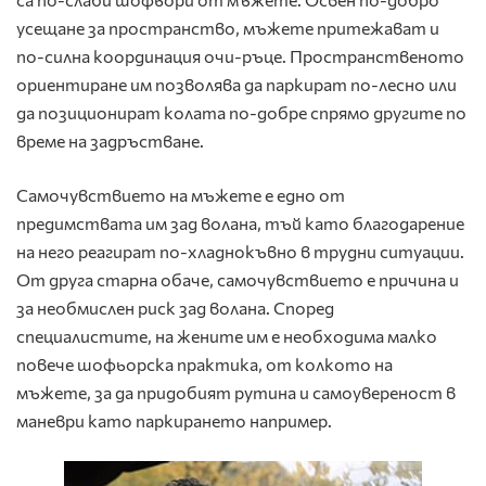
усещане за пространство, мъжете притежават и
по-силна координация очи-ръце. Пространственото
ориентиране им позволява да паркират по-лесно или
да позиционират колата по-добре спрямо другите по
време на задръстване.
Самочувствието на мъжете е едно от
предимствата им зад волана, тъй като благодарение
на него реагират по-хладнокъвно в трудни ситуации.
От друга старна обаче, самочувствието е причина и
за необмислен риск зад волана. Според
специалистите, на жените им е необходима малко
повече шофьорска практика, от колкото на
мъжете, за да придобият рутина и самоувереност в
маневри като паркирането например.