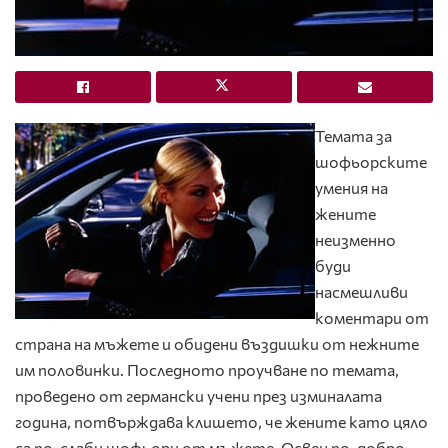
Темата за
шофьорските
умения на
жените
неизменно
буди
насмешливи
коментари от
страна на мъжете и обидени въздишки от нежните
им половинки. Последното проучване по темата,
проведено от германски учени през изминалата
година, потвърждава клишето, че жените като цяло
са по-слаби шофьори от мъжете. Освен по-добро