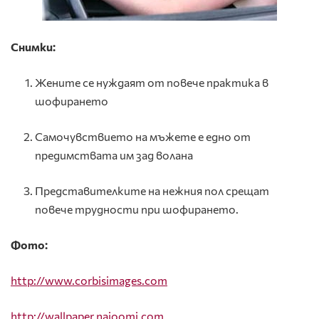
Снимки:
Жените се нуждаят от повече практика в
шофирането
Самочувствието на мъжете е едно от
предимствата им зад волана
Представителките на нежния пол срещат
повече трудности при шофирането.
Фото:
http://www.corbisimages.com
http
://
wallpaper
.
najoomi
.
com