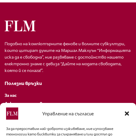
Подобно на компютърните фенове и волните субкултури,
които цитират думите на Маршал Маклуън “Информацията
иска да е свободна”, ние развяваме с достойнство нашето
електронно знаме с девиза “Дайте на модата свободата,
която й се полага!”.
Полезни връзки
За нас
Декларация за поверителност
Политика за бисквитки
Управление на съгласие
За контакти
За да предоставим най-доброто изживяване, ние използваме
технологии като бисквитки за съхраняване и/или достъп до