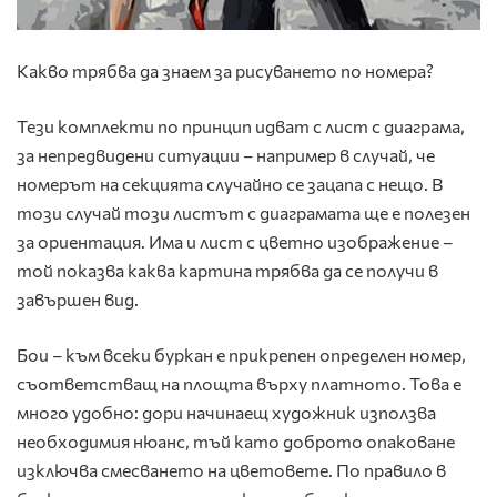
Какво трябва да знаем за рисуването по номера?
Тези комплекти по принцип идват с лист с диаграма,
за непредвидени ситуации – например в случай, че
номерът на секцията случайно се зацапа с нещо. В
този случай този листът с диаграмата ще е полезен
за ориентация. Има и лист с цветно изображение –
той показва каква картина трябва да се получи в
завършен вид.
Бои – към всеки буркан е прикрепен определен номер,
съответстващ на площта върху платното. Това е
много удобно: дори начинаещ художник използва
необходимия нюанс, тъй като доброто опаковане
изключва смесването на цветовете. По правило в