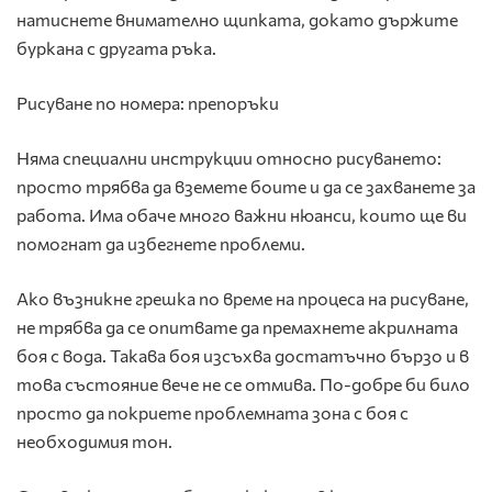
натиснете внимателно щипката, докато държите
буркана с другата ръка.
Рисуване по номера: препоръки
Няма специални инструкции относно рисуването:
просто трябва да вземете боите и да се захванете за
работа. Има обаче много важни нюанси, които ще ви
помогнат да избегнете проблеми.
Ако възникне грешка по време на процеса на рисуване,
не трябва да се опитвате да премахнете акрилната
боя с вода. Такава боя изсъхва достатъчно бързо и в
това състояние вече не се отмива. По-добре би било
просто да покриете проблемната зона с боя с
необходимия тон.