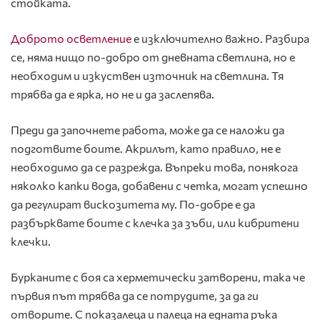
стойката.
Доброто осветление
е изключително важно. Разбира
се, няма нищо по-добро от дневната светлина, но е
необходим и изкуствен източник на светлина. Тя
трябва да е ярка, но не и да заслепява.
Преди да започнете работа, може да се наложи да
подготвите боите. Акрилът, като правило, не е
необходимо да се разрежда. Въпреки това, понякога
няколко капки вода, добавени с четка, могат успешно
да регулират вискозитета му. По-добре е да
разбърквате боите с клечка за зъби, или кибритени
клечки.
Бурканите с боя са херметически затворени, така че
първия път трябва да се потрудите, за да ги
отворите. С показалеца и палеца на едната ръка