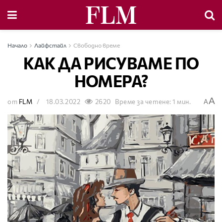
Начало
Лайфстайл
Свободно време
КАК ДА РИСУВАМЕ ПО
НОМЕРА?
A
от
FLM
18.03.2022
2620
Време за четене: 1 мин.
A