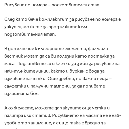
Рисуване по номера – подготвителен етап
След като вече комплектът за рисуване по номера е
закупен, можете да продължите към
подготвителния етап.
В допълнение към горните елементи, филм или
вестник могат да са ви полезни като постелка за
маса. Подгответе си и клечки за зъби за рисуване на
най-тънките линии, както и буркан с вода за
измиване на четки. Още дребни, но важни неща –
салфетки и памучни тампони, за да попивате
излишната боя.
Ако желаете, можете да закупите още четки и
палитра или статив. Рисуването на масата не е най-
удобното занимание, а също така е вредно за