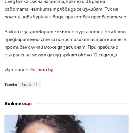
След всяка смяна на боята, както и в края на
работата, четките трябва да се измиват. Тук на
помощ идва буркан с вода, приготвен предварително.
Важно е да затворите плътно бурканите с боя като
предварително сте ги почистили от остатъците. В
противен случай може да засъхнат. При правилно
съхранение могат да издържат около 12 седмици.
Източник:
Fashion.bg
Тагове:
Брой 117
Вижте
още