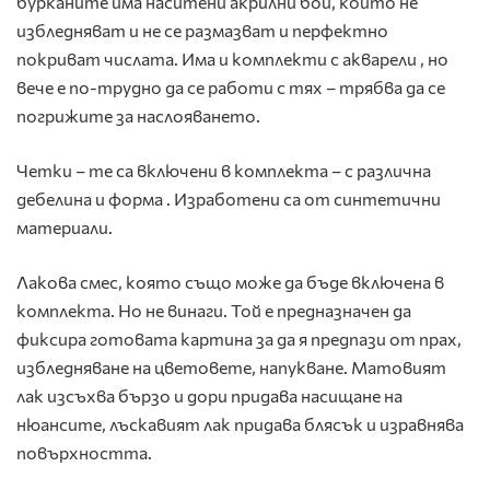
бурканите има наситени акрилни бои, които не
избледняват и не се размазват и перфектно
покриват числата. Има и комплекти с акварели , но
вече е по-трудно да се работи с тях – трябва да се
погрижите за наслояването.
Четки – те са включени в комплекта – с различна
дебелина и форма . Изработени са от синтетични
материали.
Лакова смес, която също може да бъде включена в
комплекта. Но не винаги. Той е предназначен да
фиксира готовата картина за да я предпази от прах,
избледняване на цветовете, напукване. Матовият
лак изсъхва бързо и дори придава насищане на
нюансите, лъскавият лак придава блясък и изравнява
повърхността.