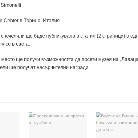
Simonelli
n Center в Торино, Италия
 спечелили ще бъде публикувана в статия (2 страници) в ед
vice в света.
 място ще получи възможността да посети музея на „Лаваца
тели ще получат насърчителни награди.