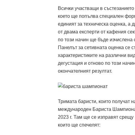
Всички участващи в състезанието
което ще попълва специален форму
единият за техническа оценка, а д
от двама експерти от кафения сек
по този начин ще бъде изчислена с
Панелът за сетивната оценка се с
характеристиките на различни вид
дегустация и отново по този начи
окончателният резултат.
Тримата баристи, които получат н
международен Бариста Шампионата
2023 г. Там ще се изправят срещу
които ще спечелят: