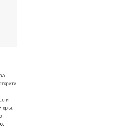
ва
открити
со и
 кръг,
о
о.