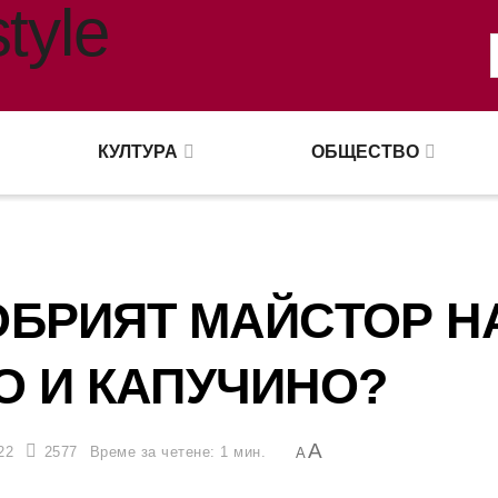
КУЛТУРА
ОБЩЕСТВО
ОБРИЯТ МАЙСТОР Н
О И КАПУЧИНО?
A
22
2577
Време за четене: 1 мин.
A