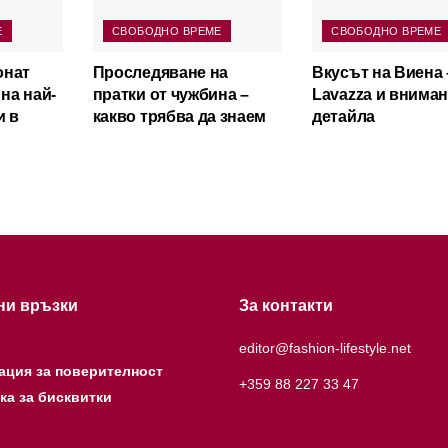
Е
СВОБОДНО ВРЕМЕ
СВОБОДНО ВРЕМЕ
онат
Проследяване на
Вкусът на Виена 
 на най-
пратки от чужбина –
Lavazza и внима
и в
какво трябва да знаем
детайла
ни връзки
За контакти
editor@fashion-lifestyle.net
ация за поверителност
+359 88 227 33 47
ка за бисквитки