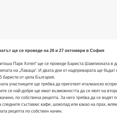
атът ще се проведе на 26 и 27 октомври в София
„Витоша Парк Хотел“ ще се проведе Бариста Шампионата в д
крепата на „Лаваца“. И двата дни от надпреварата ще бъдат 
35 баристи от цяла България.
ата участниците ще трябва да приготвят италианско еспре
ите се най-добре ще имат възможността да се явят на втори
качино, по собствена рецепта. За него трябва да се водят п
следните съставки: кафе, шоколад или какао на прах, мляк
ата рецепта по собствен начин.