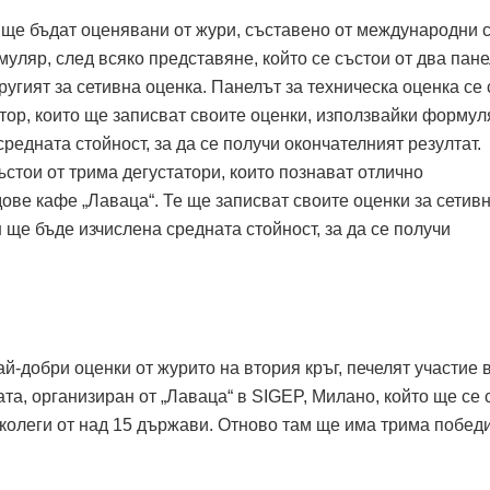
 ще бъдат оценявани от жури, съставено от международни 
ляр, след всяко представяне, който се състои от два пане
ругият за сетивна оценка. Панелът за техническа оценка се
тор, които ще записват своите оценки, използвайки формул
редната стойност, за да се получи окончателният резултат.
ъстои от трима дегустатори, които познават отлично
ове кафе „Лаваца“. Те ще записват своите оценки за сетив
н ще бъде изчислена средната стойност, за да се получи
ай-добри оценки от журито на втория кръг, печелят участие 
, организиран от „Лаваца“ в SIGEP, Милано, който ще се 
 колеги от над 15 държави. Отново там ще има трима побед