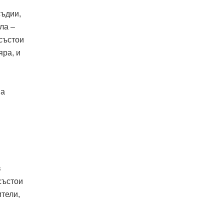
съдии,
ла –
 състои
яра, и
на
в
състои
ители,