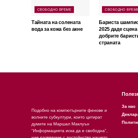
СВОБОДНО ВРЕМЕ
СВОБОДНО ВРЕМ
Тайната на солената
Бариста шампи
вода за кожа без акне
2025 даде сцена
добрите барист
страната
Полез
За нас
Подобно на компютърните фенове и
Деклар
волните субкултури, които цитират
Полити
думите на Маршал Маклуън
“Информацията иска да е свободна”,
ние развяваме с достойнство нашето