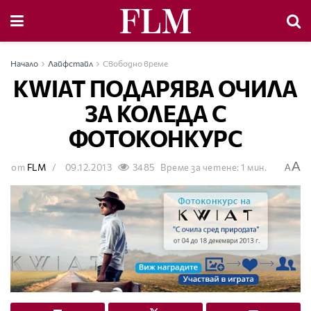
Начало
Лайфстайл
Свободно време
KWIAT ПОДАРЯВА ОЧИЛА
ЗА КОЛЕДА С
ФОТОКОНКУРС
A
от
FLM
09.12.2013
3485
Време за четене: 1 мин.
A