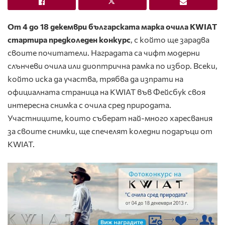
От 4 до 18 декември българската марка очила KWIAT
стартира предколеден конкурс
, с който ще зарадва
своите почитатели. Наградата са чифт модерни
слънчеви очила или диоптричнa рамкa по избор. Всеки,
който иска да участва, трябва да изпрати на
официалната страница на KWIAT във Фейсбук своя
интересна снимка с очила сред природата.
Участниците, които съберат най-много харесвания
за своите снимки, ще спечелят коледни подаръци от
KWIAT.