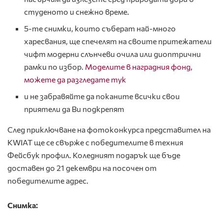
студеното и снежно време.
5-те снимки, които съберат най-много
харесвания, ще спечелят на своите притежатели
чифт модерни слънчеви очила или диоптрични
рамки по избор.
Моделите в наградния фонд,
можете да разгледате тук
и не забравяйте да поканите всички свои
приятели да Ви подкрепят
След приключване на фотоконкурса представител на
KWIAT ще се свърже с победителите в техния
Фейсбук профил. Коледният подарък ще бъде
доставен до 21 декември на посочен от
победителите адрес.
Снимка: