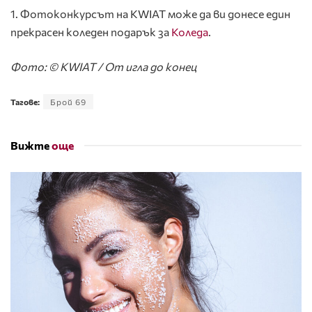
1. Фотоконкурсът на KWIAT може да ви донесе един
прекрасен коледен подарък за
Коледа
.
Фото: © KWIAT / От игла до конец
Тагове:
Брой 69
Вижте
още