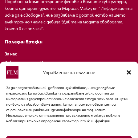
Подобно на компютърните фенове и волните субкултури,
които цитират думите на Маршал Маклуън “Информацията
иска да е свободна”, ние развяваме с достойнство нашето
електронно знаме с девиза “Дайте на модата свободата,
която й се полага!”.
Полезни връзки
За нас
Декларация за поверителност
Политика за бисквитки
Управление на съгласие
За контакти
За да предоставим най-доброто изживяване, ние използваме
технологии като бисквитки за съхраняване и/или достъп до
editor@fashion-lifestyle.net
информация за устройството. Съгласието с тези технологии ще ни
позволи да обработваме данни, като например поведение при
+359 88 227 33 47
сърфиране или уникални идентификатори на този сайт.
Несъгласието или оттеглянето на съгласието може да повлияе
неблагоприятно на определени характеристики и функции.
Последвайте ни
Facebook