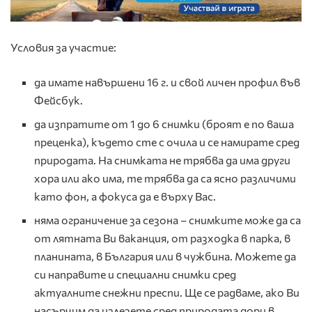
Условия за участие:
да имате навършени 16 г. и свой личен профил във
Фейсбук.
да изпратите от 1 до 6 снимки (броят е по ваша
преценка), където сте с очила и се намирате сред
природата. На снимката не трябва да има други
хора или ако има, те трябва да са ясно различими
като фон, а фокуса да е върху Вас.
няма ограничение за сезона – снимките може да са
от лятната Ви ваканция, от разходка в парка, в
планината, в България или в чужбина. Можете да
си направите и специални снимки сред
актуалните снежни преспи. Ще се радваме, ако Ви
насърчим да излезете сред природата дори в