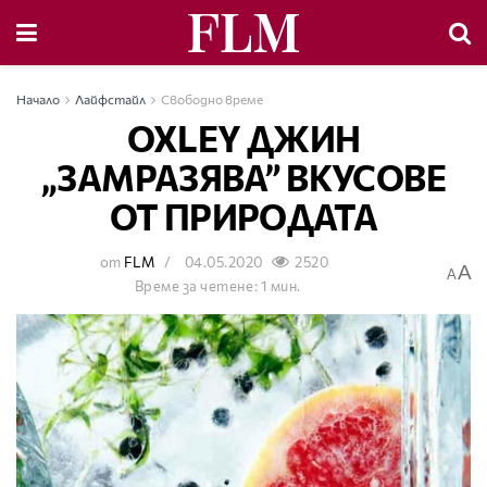
Начало
Лайфстайл
Свободно време
OXLEY ДЖИН
„ЗАМРАЗЯВА” ВКУСОВЕ
ОТ ПРИРОДАТА
от
FLM
04.05.2020
2520
A
A
Време за четене: 1 мин.