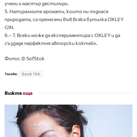
учени и мастър дестилъри.
5. Натуралните аромати, които ни поднася
природата, са пренесени във всяка бутилка OXLEY
GIN.
6.– 7. Всеки може да експериментира с OXLEY и да
създаде перфектня авторски коктейл.
Фото: © SofStok
Тагове:
Брой 106
Вижте
още