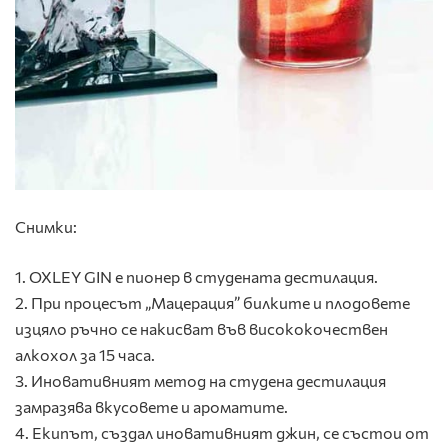
Снимки:
1. OXLEY GIN е пионер в студената дестилация.
2. При процесът „Мацерация” билките и плодовете
изцяло ръчно се накисват във висококочествен
алкохол за 15 часа.
3. Иновативният метод на студена дестилация
замразява вкусовете и ароматите.
4. Екипът, създал иновативният джин, се състои от