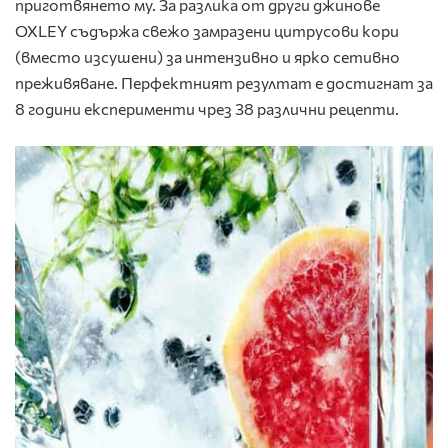
приготвянето му. За разлика от други джинове
OXLEY съдържа свежо замразени цитрусови кори
(вместо изсушени) за интензивно и ярко сетивно
преживяване. Перфектният резултат е достигнат за
8 години експерименти чрез 38 различни рецепти.