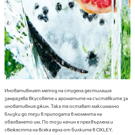
Иновативният метод на студена дестилация
замразява вкусовете и ароматите на съставките за
иновативния джин. Така те остават максимално
близки до тези в приподата в момента на
обелването им. По този начин е прехвърлена и
свежестта на всяка една от билките в OXLEY.