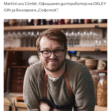
Martini или Gimlet. Официален дистрибутор на OXLEY
GIN за Българие е „Софсток”.