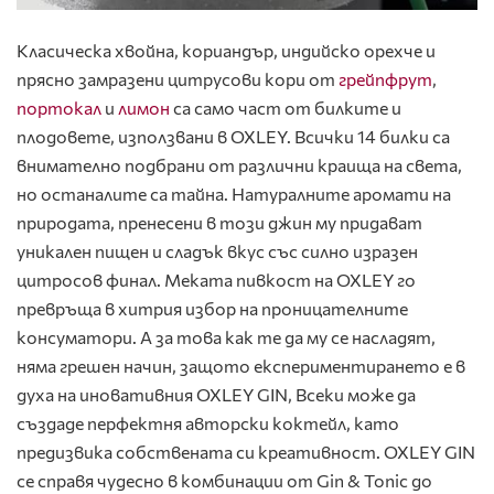
Класическа
хвойна, кориандър, индийско орехче и
прясно замразени цитрусови кори от
грейпфрут
,
портокал
и
лимон
са само част от билките и
плодовете, използвани в OXLEY. Всички 14 билки са
внимателно подбрани от различни краища на света,
но останалите са тайна. Натуралните аромати на
природата, пренесени в този джин му придават
уникален пищен и сладък вкус със силно изразен
цитросов финал. Меката пивкост на OXLEY го
превръща в хитрия избор на проницателните
консуматори. А за това как те да му се насладят,
няма грешен начин, защото експериментирането е в
духа на иновативния OXLEY GIN, Всеки може да
създаде перфектня авторски коктейл, като
предизвика собствената си креативност. OXLEY GIN
се справя чудесно в комбинации от Gin & Tonic до