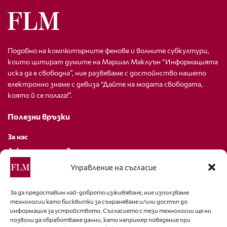
Подобно на компютърните фенове и волните субкултури,
които цитират думите на Маршал Маклуън “Информацията
иска да е свободна”, ние развяваме с достойнство нашето
електронно знаме с девиза “Дайте на модата свободата,
която й се полага!”.
Полезни връзки
За нас
Декларация за поверителност
Политика за бисквитки
Управление на съгласие
За контакти
За да предоставим най-доброто изживяване, ние използваме
технологии като бисквитки за съхраняване и/или достъп до
editor@fashion-lifestyle.net
информация за устройството. Съгласието с тези технологии ще ни
позволи да обработваме данни, като например поведение при