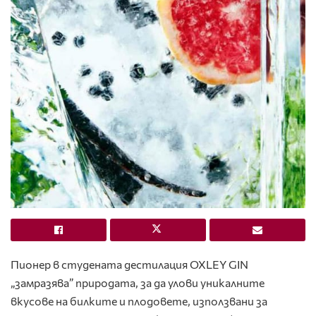
Пионер в студената дестилация
OXLEY GIN
„замразява” природата, за да улови уникалните
вкусове на билките и плодовете, използвани за