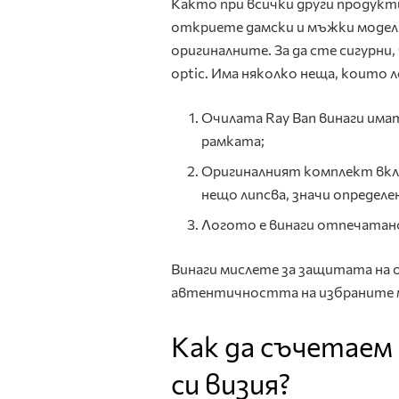
Както при всички други продукти
откриете дамски и мъжки модели 
оригиналните. За да сте сигурни,
optic. Има няколко неща, които
Очилата Ray Ban винаги има
рамката;
Оригиналният комплект вклю
нещо липсва, значи определе
Логото е винаги отпечатано
Винаги мислете за защитата на 
автентичността на избраните 
Как да съчетаем
си визия?