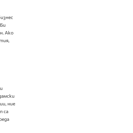
бизнес
 Би
н. Ако
тия,
си
дамски
ии, ние
n са
реда