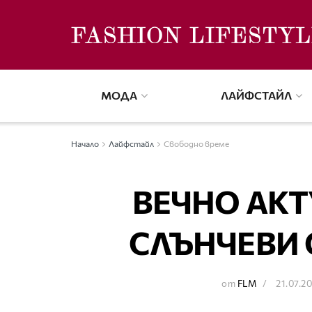
МОДА
ЛАЙФСТАЙЛ
Начало
Лайфстайл
Свободно време
ВЕЧНО АК
СЛЪНЧЕВИ 
от
FLM
21.07.2