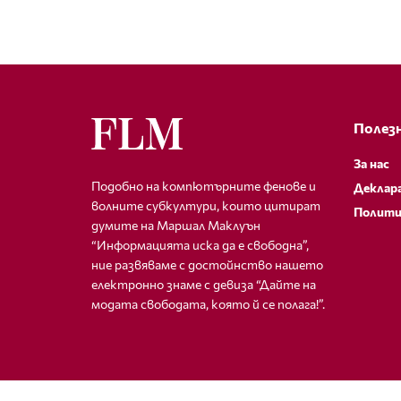
Полезн
За нас
Подобно на компютърните фенове и
Деклар
волните субкултури, които цитират
Полити
думите на Маршал Маклуън
“Информацията иска да е свободна”,
ние развяваме с достойнство нашето
електронно знаме с девиза “Дайте на
модата свободата, която й се полага!”.