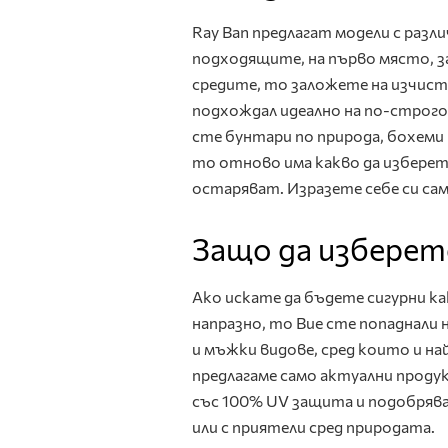
Ray Ban предлагат модели с разли
подходящите, на първо място, за
средите, то заложете на изчист
подхождал идеално на по-строгот
сте бунтари по природа, бохеми
то отново има какво да изберет
остаряват. Изразете себе си сам
Защо да изберете
Ако искате да бъдете сигурни как
напразно, то Вие сте попаднали
и мъжки видове, сред които и на
предлагаме само актуални продук
със 100% UV защита и подобрява
или с приятели сред природата.