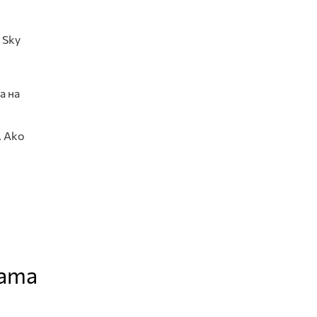
 Sky
а на
. Ако
ната