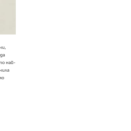
чи,
 да
по най-
чила
мо