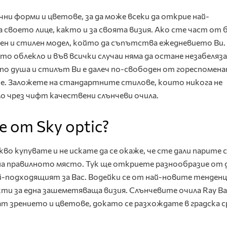
чни форми и цветове, за да може всеки да открие най-
 своето лице, както и за своята визия. Ако сте част от 
ен и стилен модел, който да съпътства ежедневието Ви.
о облекло и във всички случаи няма да остане незабеляза
 по душа и стилът Ви е далеч по-свободен от гореспомена
е. Заложете на стандартните стилове, които никога не
о чрез чифт качествени слънчеви очила.
 от Sky optic?
во купувате и не искате да се окаже, че сте дали парите 
 на правилното място. Тук ще откриете разнообразие от 
й-подходящият за Вас. Водейки се от най-новите тенденц
ти за една зашеметяваща визия. Слънчевите очила Ray Ba
т зрението и цветове, докато се разхождате в градска с