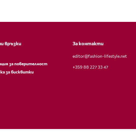
и връзки
За контакти
editor@fashion-lifestyle.net
ация за поверителност
+359 88 227 33 47
ка за бисквитки