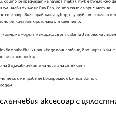
, които се предлагат на пазара, така и тук е възможно да
слънчеви очила на Ray Ban, които само да приличат на
 че сте направили правилния избор, пазарувайте онлайн от
 лесно отличават оригинала от ментето:
т номер на модела, намиращ се от лявата вътрешна стран
чва опаковка, кърпичка за почистване, брошура и калъф
но не са истински;
 на възглавничките на носа и на стъклата.
очите си и не правете компромис с качеството и
модели.
 слънчевия аксесоар с цялост