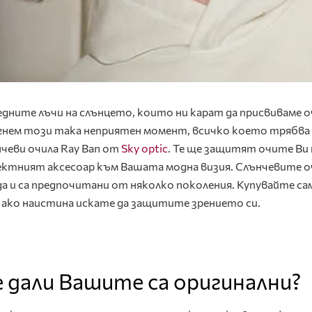
дните лъчи на слънцето, които ни карат да присвиваме о
бегнем този така неприятен момент, всичко което трябва
нчеви очила Ray Ban от
Sky optic
. Те ще защитят очите Ви 
фектният аксесоар към Вашата модна визия. Слънчевите о
да и са предпочитани от няколко поколения. Купувайте са
, ако наистина искате да защитите зрението си.
 дали Вашите са оригинални?