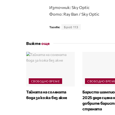
Източник: Sky Optic
Фото: Ray Ban / Sky Optic
Тагове:
Брой 113
Вижте
още
СВОБОДНО ВРЕМЕ
СВОБОДНО ВРЕМ
Тайната на солената
Бариста шампи
вода за кожа без акне
2025 даде сцена н
добрите барист
страната