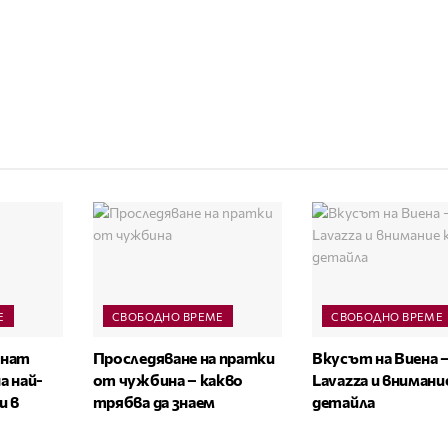
Е
СВОБОДНО ВРЕМЕ
СВОБОДНО ВРЕМЕ
онат
Проследяване на пратки
Вкусът на Виена –
а най-
от чужбина – какво
Lavazza и внимани
и в
трябва да знаем
детайла