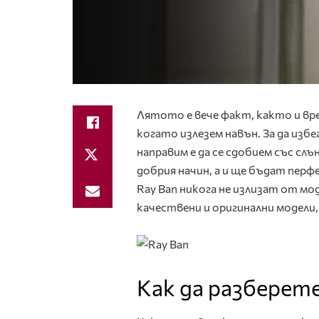
Лятото е вече факт, както и вре
когато излезем навън. За да из
направим е да се сдобием със слъ
добрия начин, а и ще бъдат пер
Ray Ban никога не излизат от мо
качествени и оригинални модели
Как да разберете