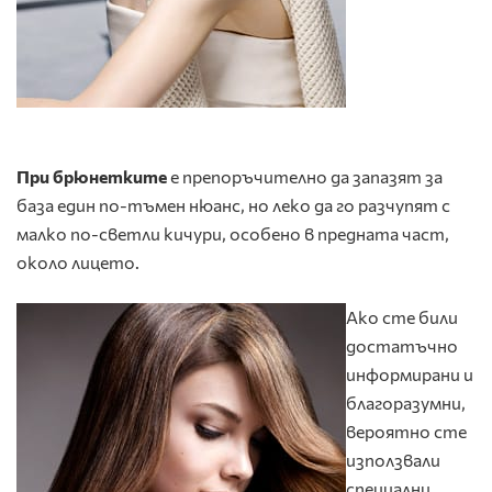
При брюнетките
е препоръчително да запазят за
база един по-тъмен нюанс, но леко да го разчупят с
малко по-светли кичури, особено в предната част,
около лицето.
Ако сте били
достатъчно
информирани и
благоразумни,
вероятно сте
използвали
специални