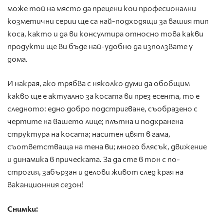
може той на място да прецени кои професионални
козметични серии ще са най-подходящи за вашия тип
коса, както и да ви консултира относно това какви
продукти ще ви бъде най-удобно да използвате у
дома.
И накрая, ако трябва с няколко думи да обобщим
какво ще е актуално за косата ви през есента, то е
следното: едно добро подстригване, съобразено с
чертите на вашето лице; плътна и подхранена
структура на косата; наситен цвят в гама,
съответстваща на тена ви; много блясък, движение
и динамика в прическата. За да сте в тон с по-
строгия, забързан и делови живот след края на
ваканционния сезон!
Снимки: