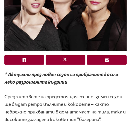
* Актуални през новия сезон са прибраните коси и
леко разрошените къдрици
Сред хитовете на предстоящия есенно-зимен сезон
ще бъдат ретро вълните и коковете – както
небрежно прихванати в долната част на тила, така и
високите загладени кокове тип "балерина".