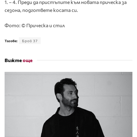
1. – 4. Преди да пристъпите към новата прическа за
сезона, подгответе косата си.
Фото: © Прическа и стил
Тагове:
Брой 37
Вижте
още