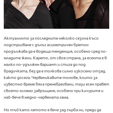
Актуалното за последните няколко сезона късо
подстригване с дълъг асиметричен бретон
продължава да е водеща тенденция, особено сред по-
младите жени. Карето, от своя страна, за есента е в
малко по-удължен вариант и стига до под
брадичката, без да е толкова силно изкосено отзад,
както досега. Червеникавите тонове, които за
известно време бяха пренебрегвани, тази есен правят
своето голямо завръщане, особено при кичурите и
най-вече в медно-червената гама.
Но тъй като лятото е вече зад гърба ни, преди да