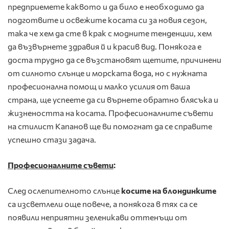
предприемете каквото и да било е необходимо да
подготвите и освежите косата си за новия сезон,
така че хем да сте в крак с модните тенденции, хем
да възвърнете здравия й и красив вид. Понякога е
доста трудно да се възстановят щетите, причинени
от силното слънце и морската вода, но с нужната
професионална помощ и малко усилия от ваша
страна, ще успеете да си върнете обратно блясъка и
жизнеността на косата. Професионалните съвети
на стилист Капанов ще ви помогнат да се справите
успешно стази задача.
Професионалните съвети
:
След ослепителното слънце
косите на блондинките
са изсветлели още повече, а понякога в тях са се
появили неприятни зеленикави оттенъци от