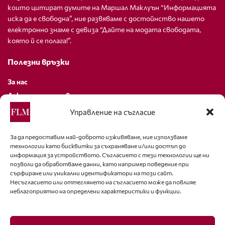
които цитират думите на Маршал Маклуън “Информацията
иска да е свободна”, ние развяваме с достойнство нашето
електронно знаме с девиза “Дайте на модата свободата,
която й се полага!”.
Полезни връзки
За нас
Декларация за поверителност
Политика за бисквитки
Управление на съгласие
За контакти
За да предоставим най-доброто изживяване, ние използваме
технологии като бисквитки за съхраняване и/или достъп до
editor@fashion-lifestyle.net
информация за устройството. Съгласието с тези технологии ще ни
позволи да обработваме данни, като например поведение при
+359 88 227 33 47
сърфиране или уникални идентификатори на този сайт.
Несъгласието или оттеглянето на съгласието може да повлияе
неблагоприятно на определени характеристики и функции.
Последвайте ни
Facebook