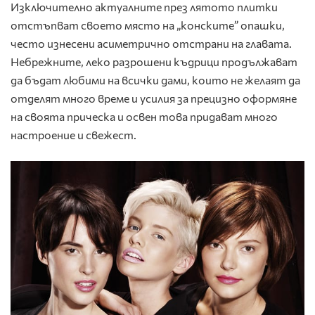
Изключително актуалните през лятото плитки
отстъпват своето място на „конските” опашки,
често изнесени асиметрично отстрани на главата.
Небрежните, леко разрошени къдрици продължават
да бъдат любими на всички дами, които не желаят да
отделят много време и усилия за прецизно оформяне
на своята прическа и освен това придават много
настроение и свежест.