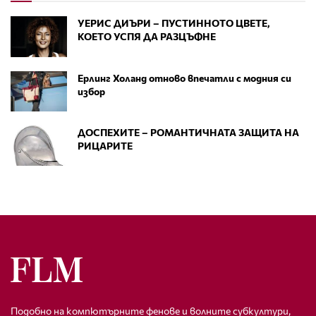
УЕРИС ДИЪРИ – ПУСТИННОТО ЦВЕТЕ,
КОЕТО УСПЯ ДА РАЗЦЪФНЕ
Ерлинг Холанд отново впечатли с модния си
избор
ДОСПЕХИТЕ – РОМАНТИЧНАТА ЗАЩИТА НА
РИЦАРИТЕ
Подобно на компютърните фенове и волните субкултури,