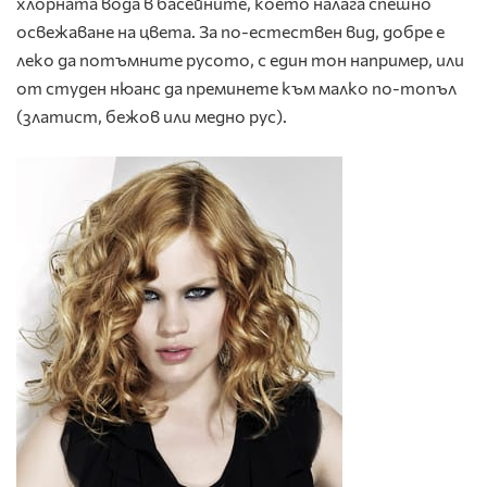
хлорната вода в басейните, което налага спешно
освежаване на цвета. За по-естествен вид, добре е
леко да потъмните русото, с един тон например, или
от студен нюанс да преминете към малко по-топъл
(златист, бежов или медно рус).