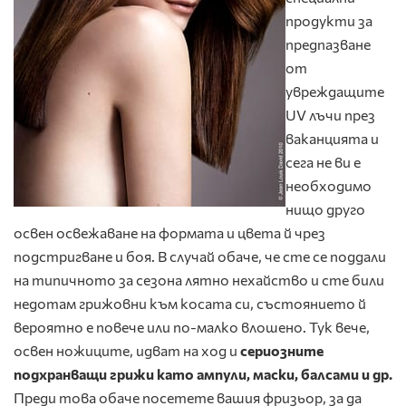
продукти за
предпазване
от
увреждащите
UV лъчи през
ваканцията и
сега не ви е
необходимо
нищо друго
освен освежаване на формата и цвета й чрез
подстригване и боя. В случай обаче, че сте се поддали
на типичното за сезона лятно нехайство и сте били
недотам грижовни към косата си, състоянието й
вероятно е повече или по-малко влошено. Тук вече,
освен ножиците, идват на ход и
сериозните
подхранващи грижи като ампули, маски, балсами и др.
Преди това обаче посетете вашия фризьор, за да