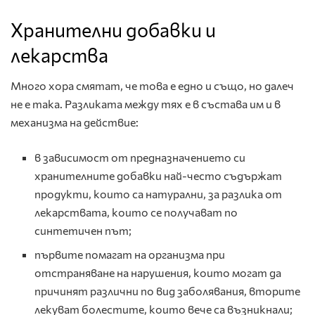
Хранителни добавки и
лекарства
Много хора смятат, че това е едно и също, но далеч
не е така. Разликата между тях е в състава им и в
механизма на действие:
в зависимост от предназначението си
хранителните добавки най-често съдържат
продукти, които са натурални, за разлика от
лекарствата, които се получават по
синтетичен път;
първите помагат на организма при
отстраняване на нарушения, които могат да
причинят различни по вид заболявания, вторите
лекуват болестите, които вече са възникнали;