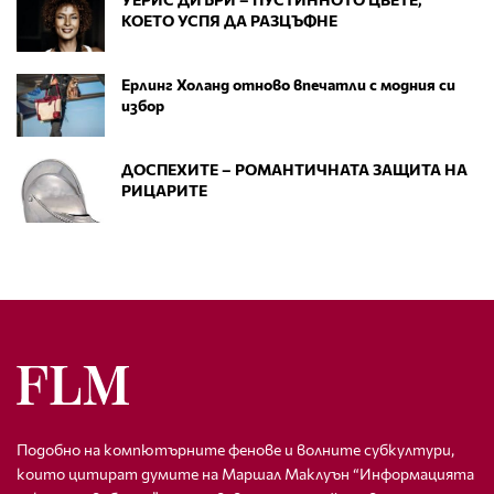
КОЕТО УСПЯ ДА РАЗЦЪФНЕ
Ерлинг Холанд отново впечатли с модния си
избор
ДОСПЕХИТЕ – РОМАНТИЧНАТА ЗАЩИТА НА
РИЦАРИТЕ
Подобно на компютърните фенове и волните субкултури,
които цитират думите на Маршал Маклуън “Информацията