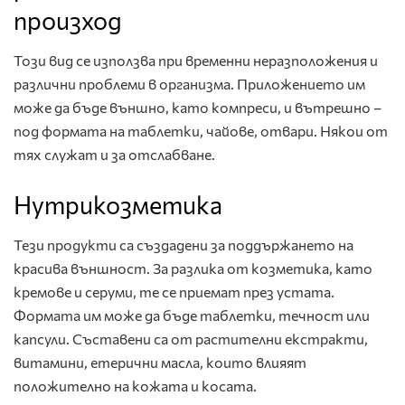
произход
Този вид се използва при временни неразположения и
различни проблеми в организма. Приложението им
може да бъде външно, като компреси, и вътрешно –
под формата на таблетки, чайове, отвари. Някои от
тях служат и за отслабване.
Нутрикозметика
Тези продукти са създадени за поддържането на
красива външност. За разлика от козметика, като
кремове и серуми, те се приемат през устата.
Формата им може да бъде таблетки, течност или
капсули. Съставени са от растителни екстракти,
витамини, етерични масла, които влияят
положително на кожата и косата.