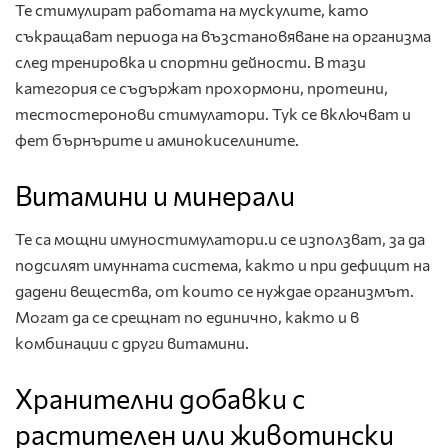
Те стимулират работата на мускулите, като
съкращават периода на възстановяване на организма
след тренировка и спортни дейности. В тази
категория се съдържат прохормони, протеини,
тестостеронови стимулатори. Тук се включват и
фет бърнърите и аминокиселините.
Витамини и минерали
Те са мощни имуностимулатори.и се използват, за да
подсилят имунната система, както и при дефицит на
дадени вещества, от които се нуждае организмът.
Могат да се срещнат по единично, както и в
комбинации с други витамини.
Хранителни добавки с
растителен или животински