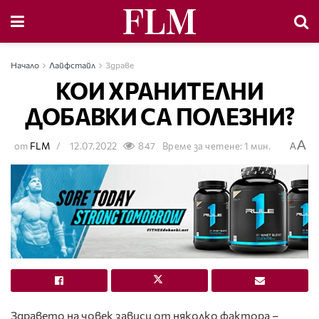
Начало
Лайфстайл
Здраве
КОИ ХРАНИТЕЛНИ
ДОБАВКИ СА ПОЛЕЗНИ?
A
от
FLM
12.07.2022
847
Време за четене: 1 мин.
A
Здравето на човек зависи от няколко фактора –