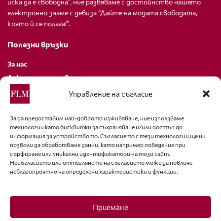
иска да е свободна”, ние развяваме с достойнство нашето
електронно знаме с девиза “Дайте на модата свободата,
която й се полага!”.
Полезни връзки
За нас
Декларация за поверителност
Политика за бисквитки
Управление на съгласие
За контакти
За да предоставим най-доброто изживяване, ние използваме
технологии като бисквитки за съхраняване и/или достъп до
editor@fashion-lifestyle.net
информация за устройството. Съгласието с тези технологии ще ни
позволи да обработваме данни, като например поведение при
+359 88 227 33 47
сърфиране или уникални идентификатори на този сайт.
Несъгласието или оттеглянето на съгласието може да повлияе
неблагоприятно на определени характеристики и функции.
Последвайте ни
Facebook
Приемане