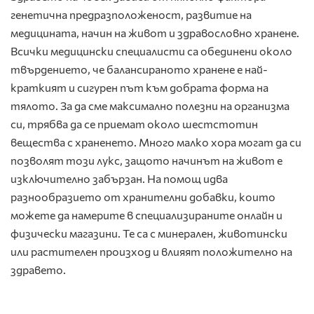
генетична предразположеност, развитие на
медицината, начин на живот и здравословно хранене.
Всички медицински специалисти са обединени около
твърдението, че балансираното хранене е най-
краткият и сигурен път към добрата форма на
тялото. За да сме максимално полезни на организма
си, трябва да се приемат около шестстотин
вещества с храненето. Много малко хора могат да си
позволят този лукс, защото начинът на живот е
изключително забързан. На помощ идва
разнообразието от хранителни добавки, които
можете да намерите в специализираните онлайн и
физически магазини. Те са с минерален, животински
или растителен произход и влияят положително на
здравето.