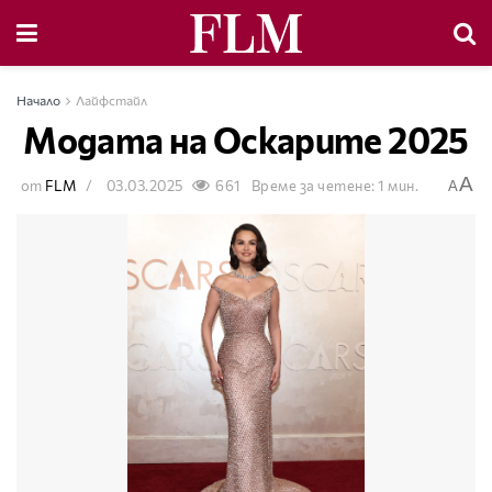
Начало
Лайфстайл
Модата на Оскарите 2025
A
от
FLM
03.03.2025
661
Време за четене: 1 мин.
A