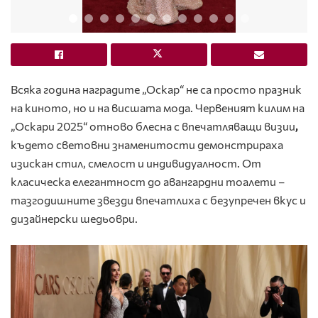
Всяка година наградите „
Оскар“
не са просто празник
на киното, но и на висшата мода.
Червеният килим на
„Оскари 2025“ отново блесна с впечатляващи визии
,
където световни знаменитости демонстрираха
изискан стил, смелост и индивидуалност. От
класическа елегантност до авангардни тоалети –
тазгодишните звезди впечатлиха с безупречен вкус и
дизайнерски шедьоври.