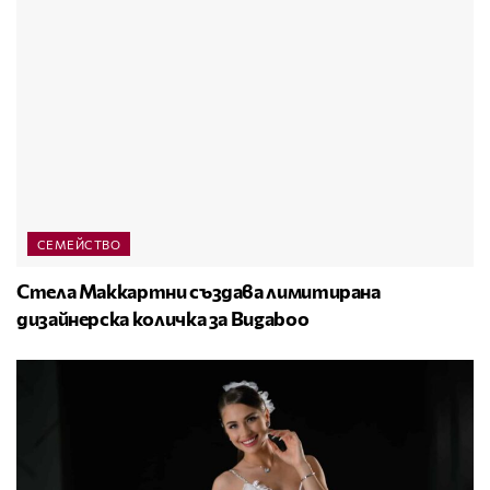
СЕМЕЙСТВО
Стела Маккартни създава лимитирана
дизайнерска количка за Bugaboo