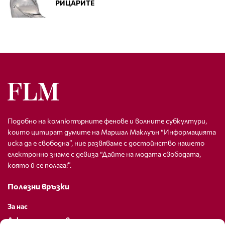
РИЦАРИТЕ
Подобно на компютърните фенове и волните субкултури,
които цитират думите на Маршал Маклуън “Информацията
иска да е свободна”, ние развяваме с достойнство нашето
електронно знаме с девиза “Дайте на модата свободата,
която й се полага!”.
Полезни връзки
За нас
Декларация за поверителност