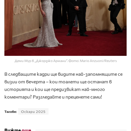
Деми Мур в „Джорджо Армани“. Фото: Mario Anzuoni/Reuters
В следващите кадри ще видите
най-запомнящите се
визии
от вечерта – кои тоалети ще останат в
историята и кои ще предизвикат най-много
коментари? Разгледайте и преценете сами!
Тагове:
Оскари 2025
Вижте
още