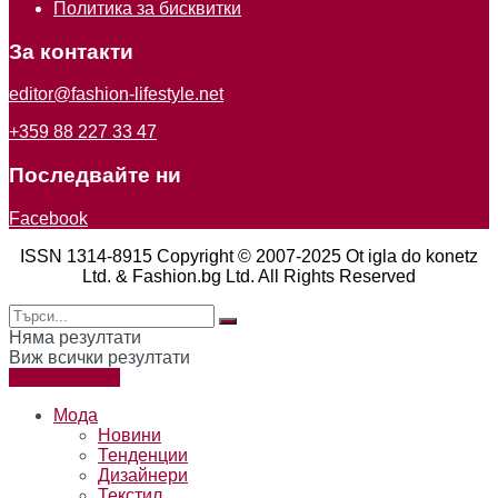
Политика за бисквитки
За контакти
editor@fashion-lifestyle.net
+359 88 227 33 47
Последвайте ни
Facebook
ISSN 1314-8915 Copyright © 2007-2025 Ot igla do konetz
Ltd. & Fashion.bg Ltd. All Rights Reserved
Няма резултати
Виж всички резултати
Към читателя
Мода
Новини
Тенденции
Дизайнери
Текстил