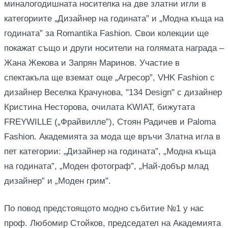
миналогодишната носителка на две златни игли в
категориите „Дизайнер на годината” и „Модна къща на
годината” за Romantika Fashion. Свои колекции ще
покажат също и други носители на голямата награда –
Жана Жекова и Запрян Маринов. Участие в
спектакъла ще вземат още „Агресор”, VHK Fashion с
дизайнер Веселка Крачунова, "134 Design" с дизайнер
Кристина Несторова, очилата KWIAT, бижутата
FREYWILLE („Фрайвилле”), Стоян Радичев и Paloma
Fashion. Академията за мода ще връчи Златна игла в
пет категории: „Дизайнер на годината”, „Модна къща
на годината”, „Моден фотограф”, „Най-добър млад
дизайнер” и „Моден грим”.
По повод предстоящото модно събитие №1 у нас
проф. Любомир Стойков, председател на Академията