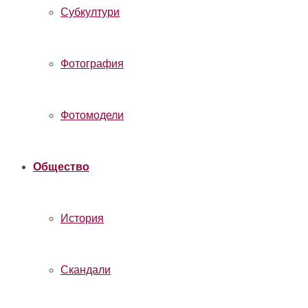
Субкултури
Фотография
Фотомодели
Общество
История
Скандали