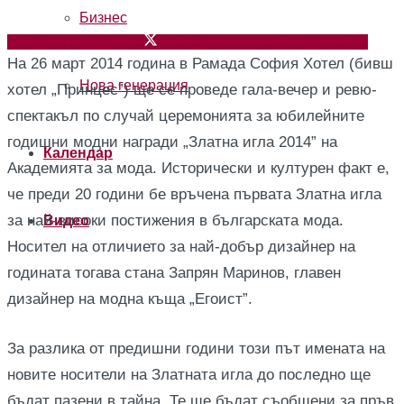
Бизнес
Сподели в Facebook
Сподели в X
Сподели по имейл
На 26 март 2014 година в Рамада София Хотел (бивш
Нова генерация
хотел „Принцес”) ще се проведе гала-вечер и ревю-
спектакъл по случай церемонията за юбилейните
годишни модни награди „Златна игла 2014” на
Календар
Академията за мода. Исторически и културен факт е,
че преди 20 години бе връчена първата Златна игла
за най-високи постижения в българската мода.
Видео
Носител на отличието за най-добър дизайнер на
годината тогава стана Запрян Маринов, главен
дизайнер на модна къща „Егоист”.
За разлика от предишни години този път имената на
новите носители на Златната игла до последно ще
бъдат пазени в тайна. Те ще бъдат съобщени за пръв