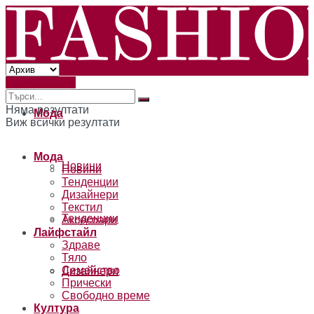
Към читателя
Няма резултати
Мода
Виж всички резултати
Мода
Новини
Новини
Тенденции
Дизайнери
Текстил
Тенденции
Аксесоари
Лайфстайл
Здраве
Тяло
Семейство
Дизайнери
Прически
Свободно време
Култура