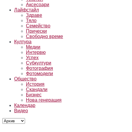
Аксесоари
Лайфстайл
Здраве
Тяло
Семейство
Прически
Свободно време
Култура
Медии
Интервю
Успех
Субкултури
Фотография
Фотомодели
Общество
История
Скандали
Бизнес
Нова генерация
Календар
Видео