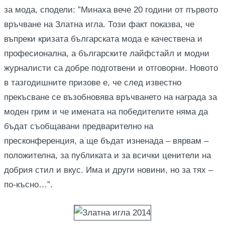
за мода, сподели: ”Минаха вече 20 години от първото
връчване на Златна игла. Този факт показва, че
въпреки кризата българската мода е качествена и
професионална, а българските лайфстайл и модни
журналисти са добре подготвени и отговорни. Новото
в тазгодишните призове е, че след известно
прекъсване се възобновява връчването на награда за
моден грим и че имената на победителите няма да
бъдат съобщавани предварително на
пресконференция, а ще бъдат изненада – вярвам –
положителна, за публиката и за всички ценители на
добрия стил и вкус. Има и други новини, но за тях –
по-късно…”.