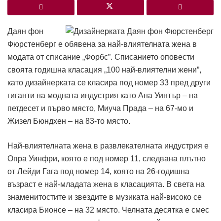
Даян фон
Фюрстенберг е обявена за най-влиятелната жена в
модата от списание „Форбс”. Списанието оповести
своята годишна класация „100 най-влиятелни жени”,
като дизайнерката се класира под номер 33 пред други
гиганти на модната индустрия като Ана Уинтър – на
петдесет и първо място, Миуча Прада – на 67-мо и
Жизел Бюндхен – на 83-то място.
Най-влиятелната жена в развлекателната индустрия е
Опра Уинфри, която е под номер 11, следвана плътно
от Лейди Гага под номер 14, която на 26-годишна
възраст е най-младата жена в класацията. В света на
знаменитостите и звездите в музиката най-високо се
класира Бионсе – на 32 място. Челната десятка е смес