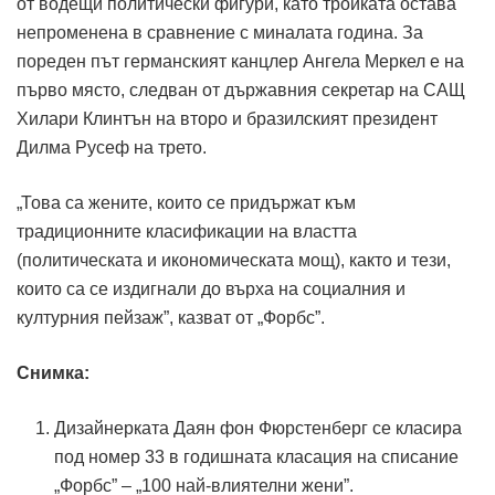
от водещи политически фигури, като тройката остава
непроменена в сравнение с миналата година. За
пореден път германският канцлер Ангела Меркел е на
първо място, следван от държавния секретар на САЩ
Хилари Клинтън на второ и бразилският президент
Дилма Русеф на трето.
„Това са жените, които се придържат към
традиционните класификации на властта
(политическата и икономическата мощ), както и тези,
които са се издигнали до върха на социалния и
културния пейзаж”, казват от „Форбс”.
Снимка:
Дизайнерката Даян фон Фюрстенберг се класира
под номер 33 в годишната класация на списание
„Форбс” – „100 най-влиятелни жени”.