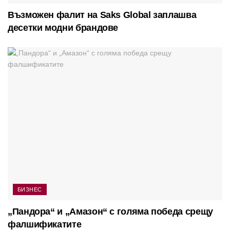
Възможен фалит на Saks Global заплашва
десетки модни брандове
БИЗНЕС
„Пандора“ и „Амазон“ с голяма победа срещу
фалшификатите