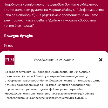
Подобно на компютърните фенове и волните субкултури,
които цитират думите на Маршал Маклуън “Информацията
иска да е свободна”, ние развяваме с достойнство нашето
електронно знаме с девиза “Дайте на модата свободата,
която й се полага!”.
Полезни връзки
За нас
Декларация за поверителност
Политика за бисквитки
Управление на съгласие
За контакти
За да предоставим най-доброто изживяване, ние използваме
технологии като бисквитки за съхраняване и/или достъп до
editor@fashion-lifestyle.net
информация за устройството. Съгласието с тези технологии ще ни
позволи да обработваме данни, като например поведение при
+359 88 227 33 47
сърфиране или уникални идентификатори на този сайт.
Несъгласието или оттеглянето на съгласието може да повлияе
неблагоприятно на определени характеристики и функции.
Последвайте ни