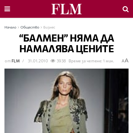
Начало
Общество
Бизнес
“БАЛМЕН” НЯМА ДА
НАМАЛЯВА ЦЕНИТЕ
A
от
FLM
31.01.2010
3938
Време за четене: 1 мин.
A