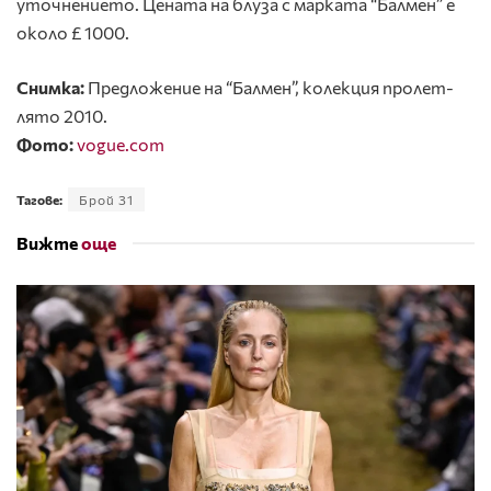
уточнението. Цената на блуза с марката “Балмен” е
около £ 1000.
Снимка:
Предложение на “Балмен”, колекция пролет-
лято 2010.
Фото:
vogue.com
Тагове:
Брой 31
Вижте
още