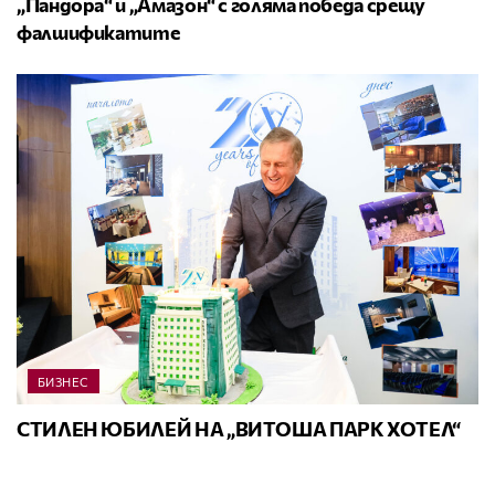
„Пандора“ и „Амазон“ с голяма победа срещу
фалшификатите
БИЗНЕС
СТИЛЕН ЮБИЛЕЙ НА „ВИТОША ПАРК ХОТЕЛ“