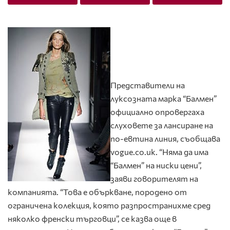
Представители на
луксозната марка “Балмен”
официално опровергаха
слуховете за лансиране на
по-евтина линия, съобщава
vogue.co.uk. “Няма да има
“Балмен” на ниски цени”,
заяви говорителят на
компанията. “Това е объркване, породено от
ограничена колекция, която разпространихме сред
няколко френски търговци”, се казва още в