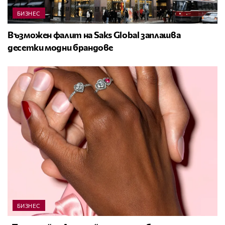
БИЗНЕС
Възможен фалит на Saks Global заплашва
десетки модни брандове
БИЗНЕС