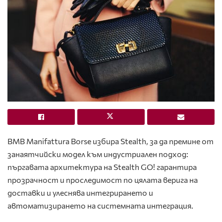
BMB Manifattura Borse избира Stealth, за да премине от
занаятчийски модел към индустриален подход:
пъргавата архитектура на Stealth GO! гарантира
прозрачност и проследимост по цялата верига на
доставки и улеснява интегрирането и
автоматизирането на системната интеграция.