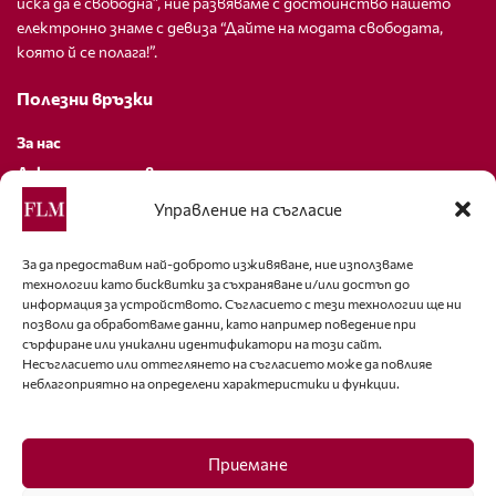
иска да е свободна”, ние развяваме с достойнство нашето
електронно знаме с девиза “Дайте на модата свободата,
която й се полага!”.
Полезни връзки
За нас
Декларация за поверителност
Политика за бисквитки
Управление на съгласие
За контакти
За да предоставим най-доброто изживяване, ние използваме
технологии като бисквитки за съхраняване и/или достъп до
editor@fashion-lifestyle.net
информация за устройството. Съгласието с тези технологии ще ни
позволи да обработваме данни, като например поведение при
+359 88 227 33 47
сърфиране или уникални идентификатори на този сайт.
Несъгласието или оттеглянето на съгласието може да повлияе
неблагоприятно на определени характеристики и функции.
Последвайте ни
Facebook
Приемане