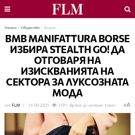
Начало
Общество
Бизнес
BMB MANIFATTURA BORSE
ИЗБИРА STEALTH GO! ДА
ОТГОВАРЯ НА
ИЗИСКВАНИЯТА НА
СЕКТОРА ЗА ЛУКСОЗНАТА
МОДА
A
от
FLM
14.09.2021
2191
Време за четене: 1 мин.
A