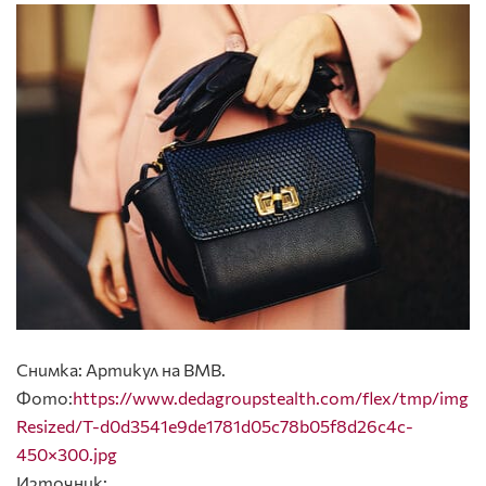
Снимка: Артикул на BMB.
Фото:
https://www.dedagroupstealth.com/flex/tmp/img
Resized/T-d0d3541e9de1781d05c78b05f8d26c4c-
450×300.jpg
Източник: