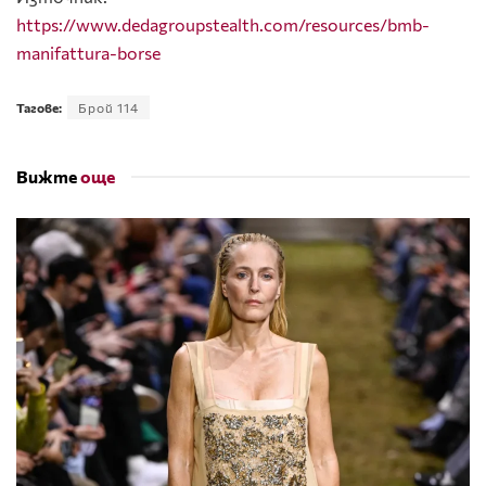
https://www.dedagroupstealth.com/resources/bmb-
manifattura-borse
Тагове:
Брой 114
Вижте
още