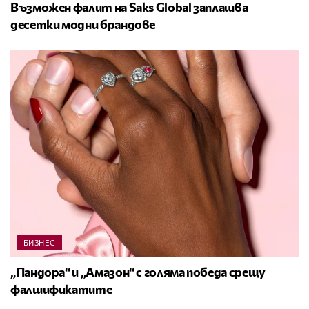
Възможен фалит на Saks Global заплашва
десетки модни брандове
БИЗНЕС
„Пандора“ и „Амазон“ с голяма победа срещу
фалшификатите