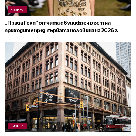
БИЗНЕС
,,Прада Груп“ отчита двуцифрен ръст на
приходите през първата половина на 2026 г.
БИЗНЕС