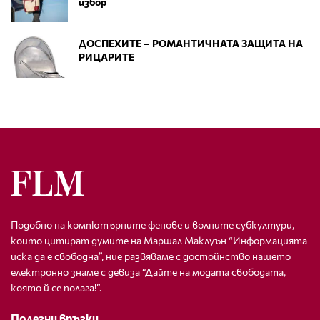
избор
ДОСПЕХИТЕ – РОМАНТИЧНАТА ЗАЩИТА НА
РИЦАРИТЕ
Подобно на компютърните фенове и волните субкултури,
които цитират думите на Маршал Маклуън “Информацията
иска да е свободна”, ние развяваме с достойнство нашето
електронно знаме с девиза “Дайте на модата свободата,
която й се полага!”.
Полезни връзки