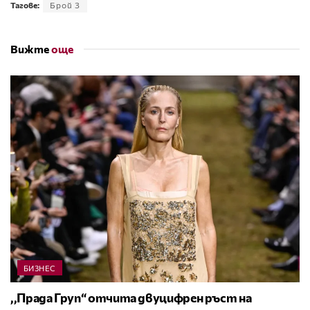
Тагове:
Брой 3
Вижте
още
БИЗНЕС
,,Прада Груп“ отчита двуцифрен ръст на