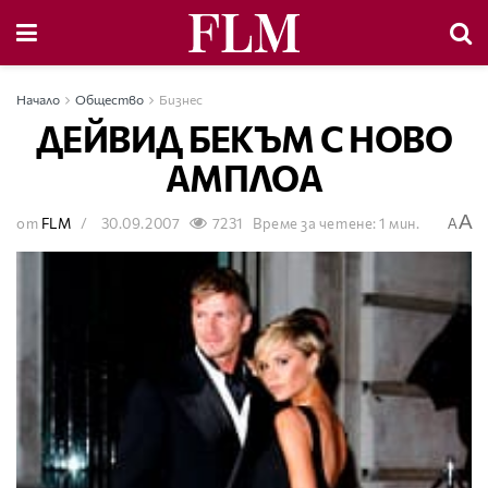
Начало
Общество
Бизнес
ДЕЙВИД БЕКЪМ С НОВО
АМПЛОА
A
от
FLM
30.09.2007
7231
Време за четене: 1 мин.
A