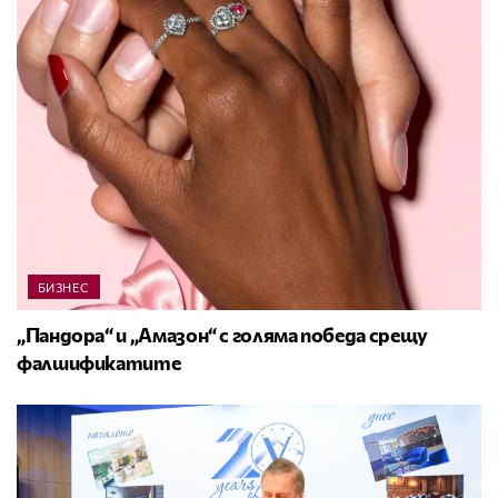
БИЗНЕС
„Пандора“ и „Амазон“ с голяма победа срещу
фалшификатите