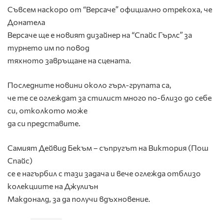
Съвсем наскоро от “Версаче” официално отрекоха, че
Донатела
Версаче ще е новият дизайнер на “Спайс Гърлс” за
турнето им по повод
тяхното завръщане на сцената.
Последните новини около гърл-групата са,
че те се оглеждат за стилист много по-близо до себе
си, отколкото може
да си представите.
Самият Дейвид Бекъм – съпругът на Виктория (Пош
Спайс)
се е нагърбил с тази задача и вече оглежда отблизо
колекциите на Джулиън
Макдоналд, за да получи вдъхновение.