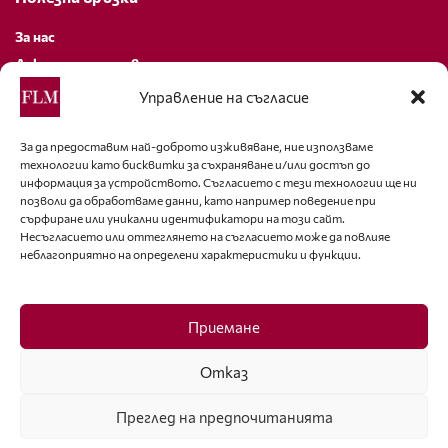
За нас
Декларация за поверителност
Политика за бисквитки
Управление на съгласие
За контакти
За да предоставим най-доброто изживяване, ние използваме
технологии като бисквитки за съхраняване и/или достъп до
editor@fashion-lifestyle.net
информация за устройството. Съгласието с тези технологии ще ни
позволи да обработваме данни, като например поведение при
+359 88 227 33 47
сърфиране или уникални идентификатори на този сайт.
Несъгласието или оттеглянето на съгласието може да повлияе
неблагоприятно на определени характеристики и функции.
Последвайте ни
Facebook
Приемане
Отказ
Преглед на предпочитанията
ISSN 1314-8915 Copyright © 2007-2025 Ot igla do konetz Ltd. & Fashion.bg