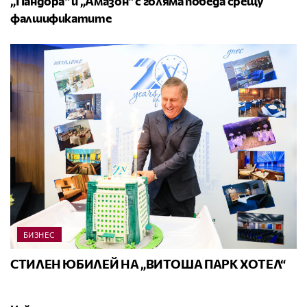
„Пандора“ и „Амазон“ с голяма победа срещу
фалшификатите
БИЗНЕС
СТИЛЕН ЮБИЛЕЙ НА „ВИТОША ПАРК ХОТЕЛ“