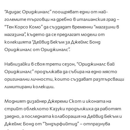
“Адидас Ориджиналс” поощряват едни от най-
големите търговци на дребно в италианския град –
“Тен Корсо Комо” да създадат временни “магазини в
магазина”, където да се предлагат модели от
колекцията “Дейвид Бекъм за Джеймс Бонд
Ориджиналс от Ориджиналс”.
Навлизайки в своя трети сезон, “Ориджиналс бай
Ориджиналс” продължава да събира на едно място
оригинални личности, които създават разтърсващи
лимитирани колекции.
Модният дизайнер Джереми Скот и иконата на
стрийт облеклото Казуки продължиха да работят
заедно, а последната колаборация на Дейвид Бекъм и
Джеймс Бонд от “Ъндърфийтид” – отпразнува