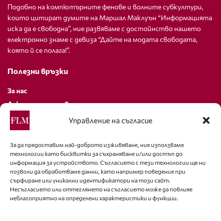
Подобно на компютърните фенове и волните субкултури,
които цитират думите на Маршал Маклуън “Информацията
иска да е свободна”, ние развяваме с достойнство нашето
електронно знаме с девиза “Дайте на модата свободата,
която й се полага!”.
Полезни връзки
За нас
Декларация за поверителност
Политика за бисквитки
Управление на съгласие
За контакти
За да предоставим най-доброто изживяване, ние използваме
технологии като бисквитки за съхраняване и/или достъп до
editor@fashion-lifestyle.net
информация за устройството. Съгласието с тези технологии ще ни
позволи да обработваме данни, като например поведение при
+359 88 227 33 47
сърфиране или уникални идентификатори на този сайт.
Несъгласието или оттеглянето на съгласието може да повлияе
неблагоприятно на определени характеристики и функции.
Последвайте ни