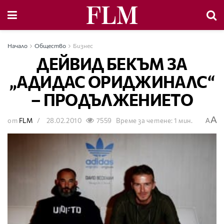
Начало
Общество
Бизнес
ДЕЙВИД БЕКЪМ ЗА
„АДИДАС ОРИДЖИНАЛС“
– ПРОДЪЛЖЕНИЕТО
A
от
FLM
28.02.2010
7559
Време за четене: 1 мин.
A