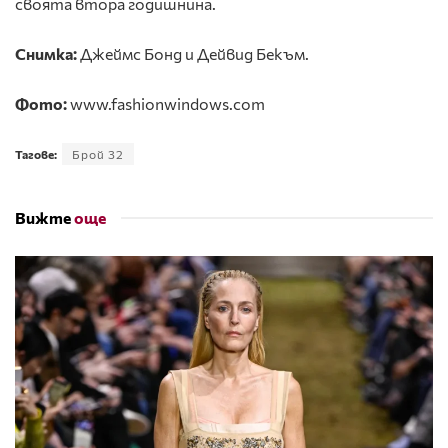
своята втора годишнина.
Снимк
а:
Джеймс Бонд и Дейвид Бекъм.
Фото:
www.fashionwindows.com
Тагове:
Брой 32
Вижте
още