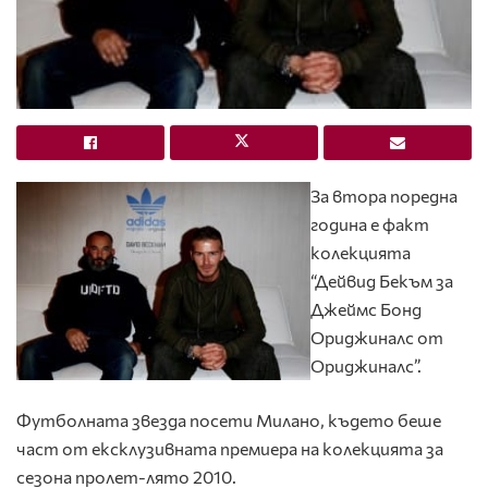
За втора поредна
година е факт
колекцията
“Дейвид Бекъм за
Джеймс Бонд
Ориджиналс от
Ориджиналс”.
Футболната звезда посети Милано, където беше
част от ексклузивната премиера на колекцията за
сезона пролет-лято 2010.