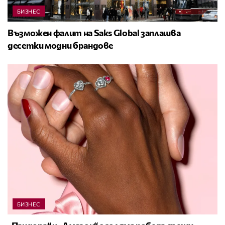
БИЗНЕС
Възможен фалит на Saks Global заплашва
десетки модни брандове
БИЗНЕС