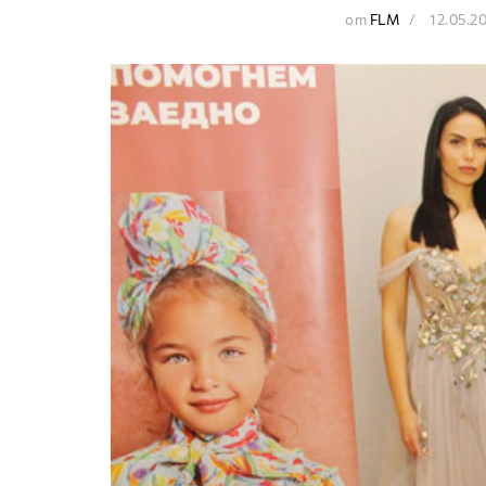
от
FLM
12.05.2