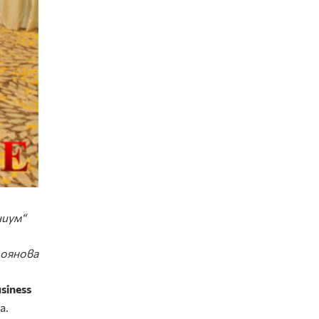
ниум“
оянова
siness
а.