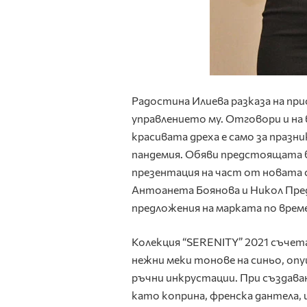
Радостина Илиева разказа на пр
управлението му. Отговори и на
красивата дреха е само за празни
пандемия. Обяви предстоящата б
презентация на част от новата с
Антоанета Боянова и Никол Пре
предложения на марката по врем
Колекция “SERENITY” 2021 съчета
нежни меки тонове на синьо, опу
ръчни инкрустации. При създава
като коприна, френска дантела,