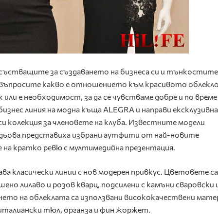
исъстващите за създаването на бизнеса си и тънкостите
 въпросите какво е отношението към красивото облекло
к или е необходимост, за да се чувстваме добре и по време
изнес линия на модна къща ALEGRA и направи ексклузивна
и колекция за членовете на клуба. Известните модели
дьова представиха избрани аутфити от най-новите
е на кратко ревю с мултимедийна презентация.
ва класически линии с нов модерен привкус. Цветовете са
шено лилаво и розов кварц, подсилени с камъни сваровски 
нето на облеклата са използвани висококачествени мате
 италиански тюл, органза и фин жоржет.