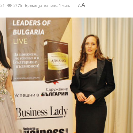
A
021
2775
Време за четене: 1 мин.
A