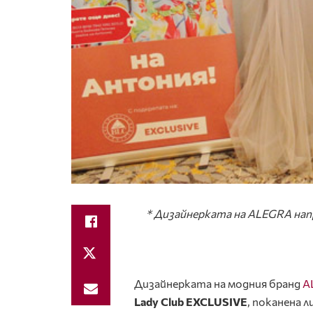
* Дизайнерката на ALEGRA нап
Дизайнерката на модния бранд
A
Lady Club EXCLUSIVE
, поканена 