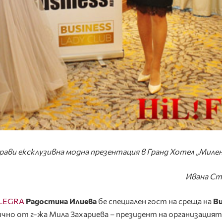
рави ексклузивна модна презентация в Гранд Хотел „Миле
Ивана Ст
LEGRA
Радостина Илиева
бе специален гост на среща на
Bu
лично от г-жа Мила Захариева – президент на организацият